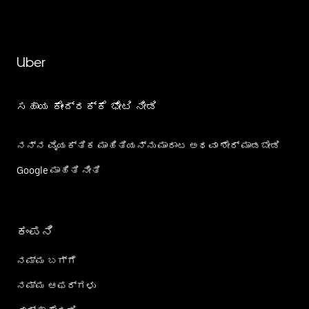
Uber
ಸಹಾಯ ಕೇಂದ್ರಕ್ಕೆ ಭೇಟಿ ನೀಡಿ
ನನ್ನ ವೈಯಕ್ತಿಕ ಮಾಹಿತಿಯನ್ನು ಮಾರಾಟ ಅಥವಾ ಶೇರ್‌ ಮಾಡಬೇಡಿ
Google ಮಾಹಿತಿ ನೀತಿ
ಕಂಪನಿ
ನಮ್ಮ ಬಗ್ಗೆ
ನಮ್ಮ ಆಫರ್‌ಗಳು