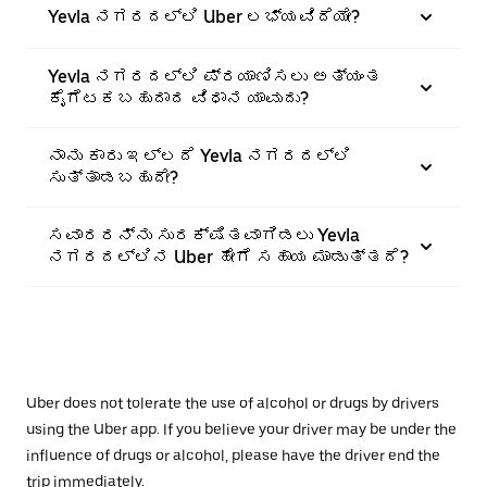
Yevla ನಗರದಲ್ಲಿ Uber ಲಭ್ಯವಿದೆಯೇ?
Yevla ನಗರದಲ್ಲಿ ಪ್ರಯಾಣಿಸಲು ಅತ್ಯಂತ
ಕೈಗೆಟಕಬಹುದಾದ ವಿಧಾನ ಯಾವುದು?
ನಾನು ಕಾರು ಇಲ್ಲದೆ Yevla ನಗರದಲ್ಲಿ
ಸುತ್ತಾಡಬಹುದೇ?
ಸವಾರರನ್ನು ಸುರಕ್ಷಿತವಾಗಿಡಲು Yevla
ನಗರದಲ್ಲಿನ Uber ಹೇಗೆ ಸಹಾಯ ಮಾಡುತ್ತದೆ?
Uber does not tolerate the use of alcohol or drugs by drivers
using the Uber app. If you believe your driver may be under the
influence of drugs or alcohol, please have the driver end the
trip immediately.