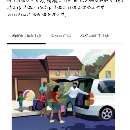
ಅಗತ್ಯವಿದ್ದರೂ, Yevla ನಲ್ಲಿ ಈ ಪ್ರಯಾಣ ಆಯ್ಕೆಗಳು
ನಿಮಗೂ ನಿಮ್ಮ ಗುಂಪಿಗೂ ನಿಮ್ಮ ಗಮ್ಯಸ್ಥಾನಕ್ಕೆ
ತಲುಪಲು ಸಹಾಯ ಮಾಡುತ್ತವೆ.
ದೊಡ್ಡ ಗುಂಪುಗಳು
ಕುಟುಂಬಗಳು
ಕಾರ್ ಬಾಡಿಗೆಗಳು