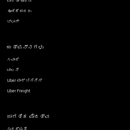
ವಾರ್ತಾ ಕೊಠಡಿ
ಹೂಡಿಕೆದಾರರು
ಬ್ಲಾಗ್
ಉತ್ಪನ್ನಗಳು
ಸವಾರಿ
ಚಾಲನೆ
Uber ಫಾರ್ ಬಿಸಿನೆಸ್
Uber Freight
ಜಾಗತಿಕ ಪೌರತ್ವ
ಸುರಕ್ಷತೆ