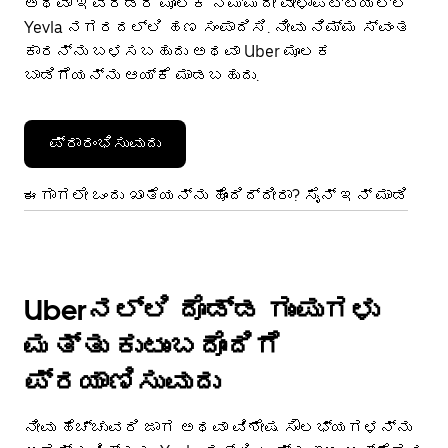
ಅಥವಾ ಇವೆರಡರ ಮೂಲಕ ನಿಮ್ಮದೇ ವೇಳಾಪಟ್ಟಿಯಲ್ಲಿ
Yevla ನಗರದಲ್ಲಿ ಹಣ ಸಂಪಾದಿಸಿ. ನೀವು ನಿಮ್ಮ ಸ್ವಂತ
ಕಾರನ್ನು ಬಳಸಬಹುದು ಅಥವಾ Uber ಮೂಲಕ
ಬಾಡಿಗೆಯನ್ನು ಆಯ್ಕೆ ಮಾಡಬಹುದು.
ಪ್ರಾರಂಭಿಸುವುದು
ಈಗಾಗಲೇ ಒಂದು ಖಾತೆಯನ್ನು ಹೊಂದಿದ್ದೀರಾ? ಸೈನ್ ಇನ್ ಮಾಡಿ
Uberನಲ್ಲಿ ದೊಡ್ಡ ಗುಂಪುಗಳು
ಮತ್ತು ಕುಟುಂಬದೊಂದಿಗೆ
ಪ್ರಯಾಣಿಸುವುದು
ನೀವು ಹೆಚ್ಚುವರಿ ಜಾಗ ಅಥವಾ ವಿಶೇಷ ಸೌಲಭ್ಯಗಳನ್ನು