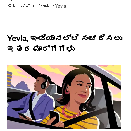
ಸ್ಥಳವನ್ನು ನಮೂದಿಸಿYevla.
Yevla, ಇಂಡಿಯಾನಲ್ಲಿ ಸಂಚರಿಸಲು
ಇತರ ಮಾರ್ಗಗಳು