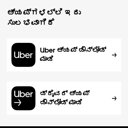
ಆ್ಯಪ್‌‌ಗಳಲ್ಲಿ ಇದು
ಸುಲಭವಾಗಿದೆ
Uber ಆ್ಯಪ್‍ ಡೌನ್‌ಲೋಡ್
ಮಾಡಿ
ಡ್ರೈವರ್ ಆ್ಯಪ್
ಡೌನ್‌ಲೋಡ್ ಮಾಡಿ