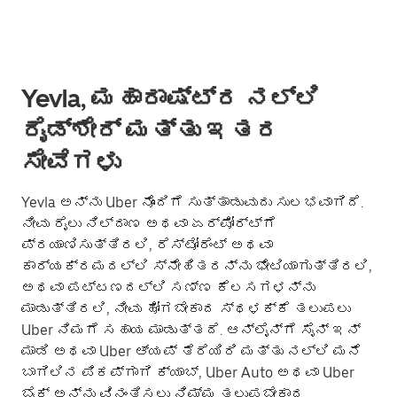
Yevla, ಮಹಾರಾಷ್ಟ್ರ ನಲ್ಲಿ
ರೈಡ್‌ಶೇರ್ ಮತ್ತು ಇತರ
ಸೇವೆಗಳು
Yevla ಅನ್ನು Uber ನೊಂದಿಗೆ ಸುತ್ತಾಡುವುದು ಸುಲಭವಾಗಿದೆ.
ನೀವು ರೈಲು ನಿಲ್ದಾಣ ಅಥವಾ ಏರ್‌ಪೋರ್ಟ್‌ಗೆ
ಪ್ರಯಾಣಿಸುತ್ತಿರಲಿ, ರೆಸ್ಟೋರೆಂಟ್ ಅಥವಾ
ಕಾರ್ಯಕ್ರಮದಲ್ಲಿ ಸ್ನೇಹಿತರನ್ನು ಭೇಟಿಯಾಗುತ್ತಿರಲಿ,
ಅಥವಾ ಪಟ್ಟಣದಲ್ಲಿ ಸಣ್ಣ ಕೆಲಸಗಳನ್ನು
ಮಾಡುತ್ತಿರಲಿ, ನೀವು ಹೋಗಬೇಕಾದ ಸ್ಥಳಕ್ಕೆ ತಲುಪಲು
Uber ನಿಮಗೆ ಸಹಾಯ ಮಾಡುತ್ತದೆ. ಆನ್‌ಲೈನ್‌ಗೆ ಸೈನ್ ಇನ್
ಮಾಡಿ ಅಥವಾ Uber ಆ್ಯಪ್ ತೆರೆಯಿರಿ ಮತ್ತು ನಲ್ಲಿ ಮನೆ
ಬಾಗಿಲಿನ ಪಿಕಪ್‌ಗಾಗಿ ಕ್ಯಾಬ್, Uber Auto ಅಥವಾ Uber
ಬೈಕ್ ಅನ್ನು ವಿನಂತಿಸಲು ನಿಮ್ಮ ತಲುಪಬೇಕಾದ