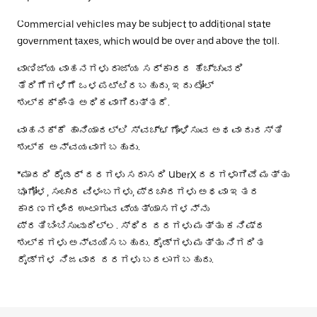
Commercial vehicles may be subject to additional state
government taxes, which would be over and above the toll.
ವಾಣಿಜ್ಯ ವಾಹನಗಳು ರಾಜ್ಯ ಸರ್ಕಾರದ ಹೆಚ್ಚುವರಿ
ತೆರಿಗೆಗಳಿಗೆ ಒಳಪಟ್ಟಿರಬಹುದು, ಇದು ಟೋಲ್
ಶುಲ್ಕಕ್ಕಿಂತ ಅಧಿಕವಾಗಿರುತ್ತದೆ.
ವಾಹನಕ್ಕೆ ಹಾನಿಯಾದಲ್ಲಿ ಸ್ವಚ್ಛಗೊಳಿಸುವ ಅಥವಾ ದುರಸ್ತಿ
ಶುಲ್ಕ ಅನ್ವಯವಾಗಬಹುದು.
*ಮಾದರಿ ರೈಡರ್ ದರಗಳು ಸರಾಸರಿ UberX ದರಗಳಾಗಿವೆ ಮತ್ತು
ಭೂಗೋಳ, ಸಂಚಾರ ವಿಳಂಬಗಳು, ಪ್ರಚಾರಗಳು ಅಥವಾ ಇತರ
ಕಾರಣಗಳಿಂದ ಉಂಟಾಗುವ ವ್ಯತ್ಯಾಸಗಳನ್ನು
ಪ್ರತಿಬಿಂಬಿಸುವುದಿಲ್ಲ. ಸ್ಥಿರ ದರಗಳು ಮತ್ತು ಕನಿಷ್ಠ
ಶುಲ್ಕಗಳು ಅನ್ವಯಿಸಬಹುದು. ರೈಡ್‌ಗಳು ಮತ್ತು ನಿಗದಿತ
ರೈಡ್‌ಗಳ ನಿಜವಾದ ದರಗಳು ಬದಲಾಗಬಹುದು.