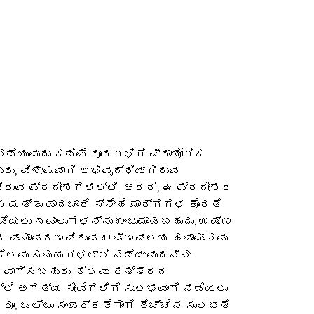
ೆ
ಡೆಯುವುದು ಕಡಿಮೆ ದೂರಗಳಿಗೆ ಪ್ರಾಯೋಗಿಕ
ು, ವಿಶೇಷವಾಗಿ ಅಭಿವೃದ್ಧಿಯಾಗಿರುವ
ಿರುವ ಪ್ರದೇಶಗಳಲ್ಲಿ. ಆದರೆ, ಈ ಪ್ರದೇಶದ
 ಮತ್ತು ಪಾದಚಾರಿ ಸ್ನೇಹಿ ಮಾರ್ಗಗಳ ಕೊರತೆ
ಡೆಯಲು ಸವಾಲುಗಳನ್ನು ಉಂಟುಮಾಡಬಹುದು. ಉಷ್ಣ
್ರ ವಾತಾವರಣವಿರುವ ಉಷ್ಣವಲಯ ಹವಾಮಾನವು
ಕೆಲವು ಸಮಯಗಳಲ್ಲಿ ನಡೆಯುವುದನ್ನು
ಾಗಿಸಬಹುದು. ಕೆಲವು ಹತ್ತಿರದ
ಲಿ ಅಗತ್ಯ ಸೇವೆಗಳಿಗೆ ಸುಲಭವಾಗಿ ನಡೆಯಲು
ೂ, ಒಟ್ಟು ಸಂಪರ್ಕತೆಗಾಗಿ ಹೆಚ್ಚಿನ ಸುಲಭತೆ