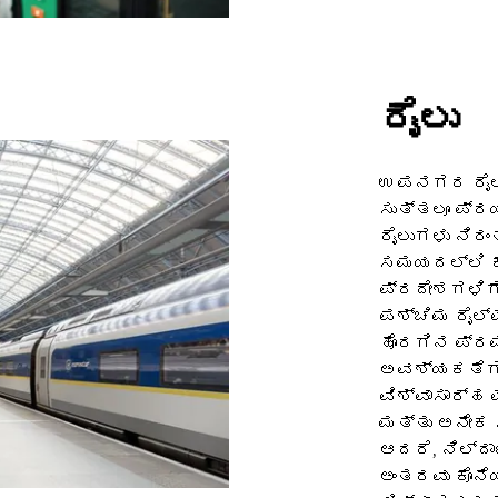
ರೈಲು
ಉಪನಗರ ರೈಲು 
ಸುತ್ತಲೂ ಪ್ರ
ರೈಲುಗಳು ನಿರಂ
ಸಮಯದಲ್ಲಿ ಕ
ಪ್ರದೇಶಗಳಿಗೆ
ಪಶ್ಚಿಮ ರೈಲ್ವ
ಹೊರಗಿನ ಪ್ರಮ
ಅವಶ್ಯಕತೆಗಳ
ವಿಶ್ವಾಸಾರ್ಹ
ಮತ್ತು ಅನೇಕ 
ಆದರೆ, ನಿಲ್ದ
ಅಂತರವು ಕೊನೆ