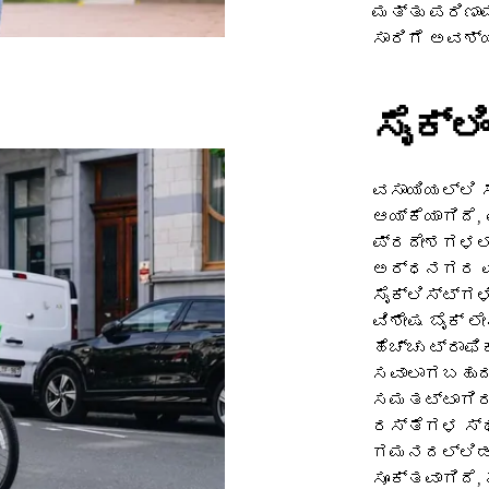
ಮತ್ತು ಪರಿಣಾ
ಸಾರಿಗೆ ಅವಶ
ಸೈಕ್ಲಿ
ವಸಾಯಿಯಲ್ಲಿ 
ಆಯ್ಕೆಯಾಗಿದೆ,
ಪ್ರದೇಶಗಳಲ್
ಅರ್ಧನಗರ ವಾ
ಸೈಕ್ಲಿಸ್ಟ್‌
ವಿಶೇಷ ಬೈಕ್ ಲ
ಹೆಚ್ಚು ಟ್ರಾಫ
ಸವಾಲಾಗಬಹುದು
ಸಮತಟ್ಟಾಗಿರುವ
ರಸ್ತೆಗಳ ಸ್ಥ
ಗಮನದಲ್ಲಿಡಬೇ
ಸೂಕ್ತವಾಗಿದೆ