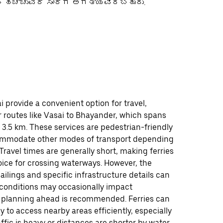
 ಹೆಚ್ಚುವರಿ ಸಾರಿಗೆ ಅಗತ್ಯವಿರಬಹುದು.
ai provide a convenient option for travel,
or routes like Vasai to Bhayander, which spans
3.5 km. These services are pedestrian-friendly
mmodate other modes of transport depending
 Travel times are generally short, making ferries
oice for crossing waterways. However, the
ailings and specific infrastructure details can
 conditions may occasionally impact
o planning ahead is recommended. Ferries can
y to access nearby areas efficiently, especially
ffic is heavy or distances are shorter by water.