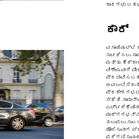
ದೂರಗಳು ಬಹಳ
ಕಾರ್
ವಸಾಯಿಯಲ್ಲಿ ಕ
ಸಂಚರಿಸಲು ಸಾಮ
ಮತ್ತು ಹೆದ್ದಾ
ವಿಶೇಷವಾಗಿ ಪ
ಪ್ರಭಾವಿಸಬಹು
ಅವಲಂಬಿಸಿರುತ
ಪ್ರದೇಶಗಳಲ್
ಸ್ಥಿತಿ ಸಾಮಾ
ಎಚ್ಚರಿಕೆಯಿಂ
ಮಾರ್ಗಗಳನ್ನು
ತಲುಪಲು ಸುಲಭ
ಯೋಜಿಸುವಾಗ ಟ್
ಪರಿಗಣಿಸುವುದು