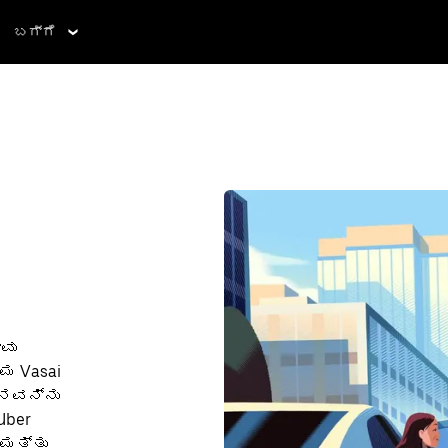
ಬಗ್ಗೆ
ೀವು
ಮ Vasai
ನವನ್ನು
Uber
ಿ ಮತ್ತು