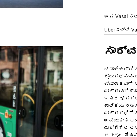
ಈಗ Vasai ನಲ್ಲ
Uberನಲ್ಲಿ Va
ಸಾರ್ವ
ವಸಾಯಿಯಲ್ಲಿ 
ರೈಲುಗಳನ್ನು 
ವ್ಯಾಪಕವಾಗಿ 
ಮಾರ್ಗವಾಗಿದ್
ಇತರ ಭಾಗಗಳಿ
ಪಾಲಿಕೆಯು ನಡ
ಮಾರ್ಗಗಳಿಗೆ ಸ
ಉಪಯುಕ್ತ ಆಯ್
ಮಾರ್ಗಗಳ ಲಭ್
ಅನುಕೂಲತೆಯನ್