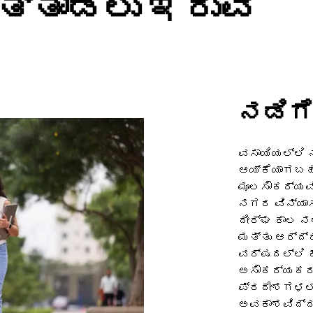
ುತ್ತಾಡಲು ಇರುವ
ನಡಿಗ
ವಸಾಯಿಯಲ್ಲಿ ನ
ಆಯ್ಕೆಯಾಗಬಹುದ
ಮೂಲಸೌಕರ್ಯವ
ನಗರ ವಿನ್ಯಾಸ
ದೀರ್ಘ ಕಾಲ ನ
ಮತ್ತು ಆರ್ದ
ವರ್ಷದಲ್ಲಿ 
ಅಸೌಕರ್ಯಕರವ
ಪ್ರದೇಶಗಳಲ್
ಅವಕಾಶವಿದ್ದರ