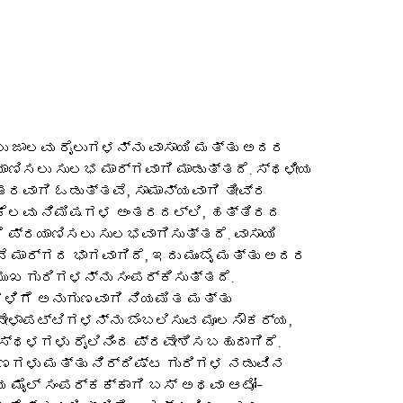
ಜಾಲವು ರೈಲುಗಳನ್ನು ವಾಸಾಯಿ ಮತ್ತು ಅದರ
ಯಾಣಿಸಲು ಸುಲಭ ಮಾರ್ಗವಾಗಿ ಮಾಡುತ್ತದೆ. ಸ್ಥಳೀಯ
ತರವಾಗಿ ಓಡುತ್ತವೆ, ಸಾಮಾನ್ಯವಾಗಿ ತೀವ್ರ
ೆಲವು ನಿಮಿಷಗಳ ಅಂತರದಲ್ಲಿ, ಹತ್ತಿರದ
 ಪ್ರಯಾಣಿಸಲು ಸುಲಭವಾಗಿಸುತ್ತದೆ. ವಾಸಾಯಿ
ೆ ಮಾರ್ಗದ ಭಾಗವಾಗಿದೆ, ಇದು ಮುಂಬೈ ಮತ್ತು ಅದರ
ುಖ ಗುರಿಗಳನ್ನು ಸಂಪರ್ಕಿಸುತ್ತದೆ.
ಿಗೆ ಅನುಗುಣವಾಗಿ ನಿಯಮಿತ ಮತ್ತು
 ವೇಳಾಪಟ್ಟಿಗಳನ್ನು ಬೆಂಬಲಿಸುವ ಮೂಲಸೌಕರ್ಯ,
ಸ್ಥಳಗಳು ರೈಲಿನಿಂದ ಪ್ರವೇಶಿಸಬಹುದಾಗಿದೆ.
ಾಣಗಳು ಮತ್ತು ನಿರ್ದಿಷ್ಟ ಗುರಿಗಳ ನಡುವಿನ
ಯ ಮೈಲ್ ಸಂಪರ್ಕಕ್ಕಾಗಿ ಬಸ್ ಅಥವಾ ಆಟೋ-