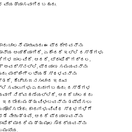
 ವ್ಯತ್ಯಾಸವಾಗಿರಬಹುದು.
ಾರು ಚಾಲನೆ ಮಾಡುವುದು ಈ ಪ್ರದೇಶವನ್ನು
ಾನ್ಯ ಆಯ್ಕೆಯಾಗಿದೆ, ಏಕೆಂದರೆ ಇಲ್ಲಿ ರಸ್ತೆಗಳು
ರಿಗಳ ಜಾಲವಿದೆ. ಆದರೆ, ಟ್ರಾಫಿಕ್ ಗದ್ದಲ,
ೀಕ್ ಅವರ್ಸ್‌ನಲ್ಲಿ, ಪ್ರಯಾಣ ಸಮಯವನ್ನು
ದು. ಪಾರ್ಕಿಂಗ್ ಲಭ್ಯತೆ ಸ್ಥಳವನ್ನು
್ತದೆ, ಹೆಚ್ಚು ಜನಸಂಚಾರ ಇರುವ
ಲಿ ಸವಾಲುಗಳು ಎದುರಾಗಬಹುದು. ರಸ್ತೆಗಳ
ನ್ಯವಾಗಿ ನಿರ್ವಹಣೆಯಲ್ಲಿದೆ, ಆದರೆ ಚಾಲಕರು
ದ ಇರಬೇಕು ಮತ್ತು ವಿಳಂಬವನ್ನು ತಪ್ಪಿಸಲು
 ಯೋಜಿಸಬೇಕು. ಕಾರುಗಳು ವಿವಿಧ ಸ್ಥಳಗಳಿಗೆ
ತೆ ನೀಡುತ್ತವೆ, ಆದರೆ ಪ್ರಯಾಣವನ್ನು
ರಾಫಿಕ್ ಮಾದರಿ ಮತ್ತು ಮೂಲಸೌಕರ್ಯವನ್ನು
 ಮುಖ್ಯ.