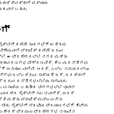
ಮಕಾರಿತ್ವಕ್ಕಾಗಿ ಪರ್ಯಾಯ
್ಯಕವಾಗಬಹುದು.
ಂಗ್
ಸೈಕ್ಲಿಂಗ್ ಕಡಿಮೆ ದೂರಗಳಿಗೆ ಉತ್ತಮ
 ವಿಶೇಷವಾಗಿ ಟ್ರಾಫಿಕ್ ಕಡಿಮೆ ಇರುವ
ಲಿ. ಈ ಪ್ರದೇಶದಲ್ಲಿ ನಗರ ಮತ್ತು
ತಾವರಣಗಳ ಮಿಶ್ರಣವಿದೆ, ಕೆಲವು ರಸ್ತೆಗಳು
ಗಳಿಗೆ ಅನುಕೂಲವಾಗಿವೆ. ಆದರೆ, ಎಲ್ಲ ಸಮಯದಲ್ಲೂ
ೇನ್‌ಗಳು ಇಲ್ಲದಿರುವ ಸಾಧ್ಯತೆ ಇದೆ, ಇದರಿಂದಾಗಿ
ಿಕ್ ಇರುವ ರಸ್ತೆಗಳಲ್ಲಿಯು ಸಾಗುವುದು
. ವಸಾಯಿಯ ಬಹುತೇಕ ಭಾಗಗಳಲ್ಲಿ ಭೂಭಾಗ
ುದರಿಂದ ಸೈಕ್ಲಿಂಗ್ ಸುಲಭವಾಗಿದೆ, ಆದರೆ
ಿತಿ ಮತ್ತು ಟ್ರಾಫಿಕ್ ಮಟ್ಟವನ್ನು
ಕು. ಸೈಕ್ಲಿಂಗ್ ಸ್ಥಳೀಯ ಪ್ರಯಾಣಗಳಿಗೆ ಹೆಚ್ಚು
, ಏಕೆಂದರೆ ಪ್ರಮುಖ ಪ್ರದೇಶಗಳ ನಡುವಿನ