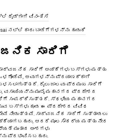
ಿ ರೈಡ್‌ಗಾಗಿ ವಿನಂತಿಸಿ
sai ನಲ್ಲಿ ಕಾರು ಬಾಡಿಗೆಗಳನ್ನು ಹುಡುಕಿ
ಜನಿಕ ಸಾರಿಗೆ
ಸಾರ್ವಜನಿಕ ಸಾರಿಗೆ ಆಯ್ಕೆಗಳು ಬಸ್‌ಗಳು ಮತ್ತು
ಒಳಗೊಂಡಿವೆ, ಅವುಗಳನ್ನು ಪ್ರಯಾಣಕ್ಕಾಗಿ
ಬಳಸಲಾಗುತ್ತದೆ. ರೈಲು ಜಾಲವು ಪ್ರಮುಖ ಸಾರಿಗೆ
ದು, ವಸಾಯಿಯನ್ನು ಮುಂಬೈ ಮಹಾನಗರ ಪ್ರದೇಶದ
ಗೆ ಸಂಪರ್ಕಿಸುತ್ತದೆ. ಸ್ಥಳೀಯ ಮಹಾನಗರ
ೆಸುವ ಬಸ್‌ಗಳು ಕೂಡ ಈ ಪ್ರದೇಶದ ವಿವಿಧ
ೇವೆ ನೀಡುತ್ತವೆ. ಸಾರ್ವಜನಿಕ ಸಾರಿಗೆ ಸುತ್ತಾಡಲು
ಕೆಯಾಗಬಹುದು, ಆದರೆ ಮೂಲಸೌಕರ್ಯ ಮತ್ತು ನೇರ
ಯತೆ ಮುಂತಾದ ಅಂಶಗಳು
ನು ಪ್ರಭಾವಿಸಬಹುದು.