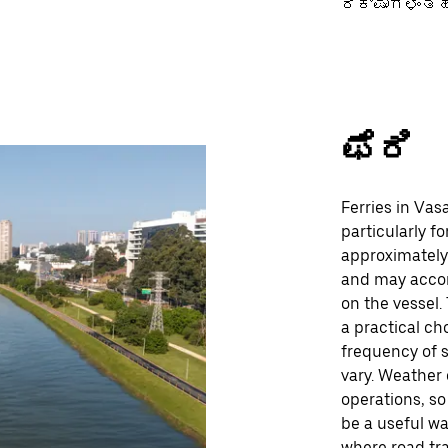
ರಿಕ್ಷಾಗಳಂತಹ
ಫೆರಿ
Ferries in Vas
particularly f
approximately 
and may acco
on the vessel.
a practical ch
frequency of s
vary. Weather
operations, s
be a useful wa
where road tra