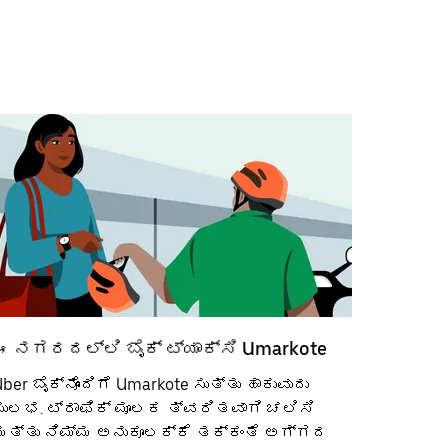
ಈ ನಗರದಲ್ಲಿ ಬೈಕ್ ಟ್ಯಾಕ್ಸಿ Umarkote
ber ಬೈಕ್‌ನೊಂದಿಗೆ Umarkote ಸುತ್ತು ಹಾಕುವುದು
ಸುಲಭ. ಟ್ರಾಫಿಕ್ ಮೂಲಕ ತ್ವರಿತವಾಗಿ ಚಲಿಸಿ
ಮತ್ತು ನಿಮ್ಮ ಅನುಕೂಲಕ್ಕೆ ತಕ್ಕಂತೆ ಅಗ್ಗದ