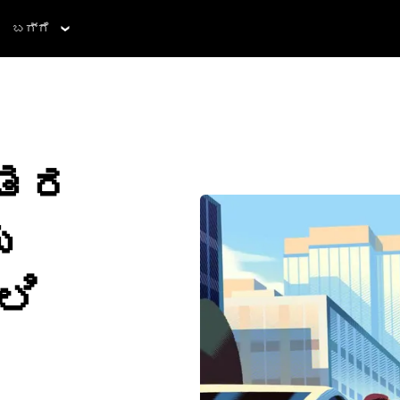
ಬಗ್ಗೆ
ಂತರ
ು
ಲಿ