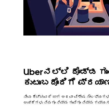
Uberನಲ್ಲಿ ದೊಡ್ಡ ಗು
ಕುಟುಂಬದೊಂದಿಗೆ ಪ್ರಯಾಣ
ನೀವು ಹೆಚ್ಚುವರಿ ಜಾಗ ಅಥವಾ ವಿಶೇಷ ಸೌಲಭ್ಯಗಳ
ಆಯ್ಕೆಗಳು ನಿಮಗೂ ನಿಮ್ಮ ಗುಂಪಿಗೂ ನಿಮ್ಮ ಗಮ್ಯ