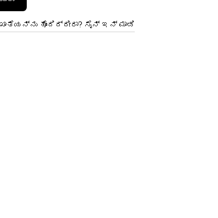
ಾತೆಯನ್ನು ಹೊಂದಿದ್ದೀರಾ? ಸೈನ್ ಇನ್ ಮಾಡಿ