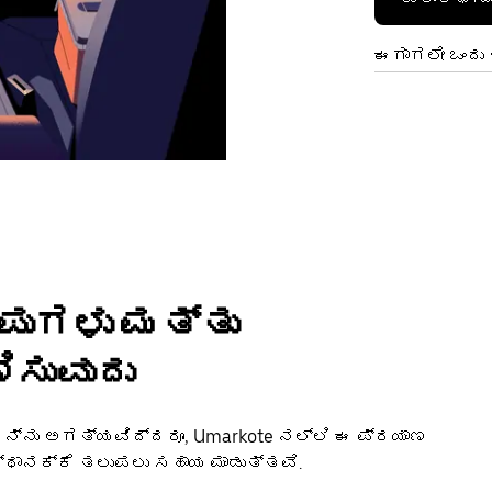
ಈಗಾಗಲೇ ಒಂದು ಖ
ಂಪುಗಳು ಮತ್ತು
ಿಸುವುದು
ನ್ನು ಅಗತ್ಯವಿದ್ದರೂ, Umarkote ನಲ್ಲಿ ಈ ಪ್ರಯಾಣ
ಸ್ಥಾನಕ್ಕೆ ತಲುಪಲು ಸಹಾಯ ಮಾಡುತ್ತವೆ.