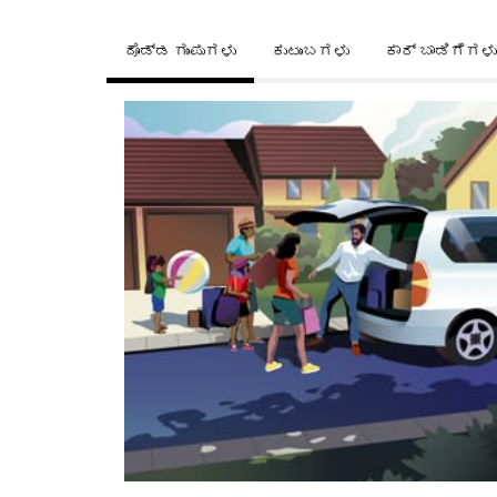
ದೊಡ್ಡ ಗುಂಪುಗಳು
ಕುಟುಂಬಗಳು
ಕಾರ್ ಬಾಡಿಗೆಗಳು