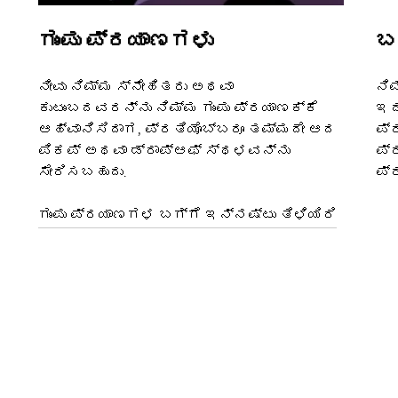
ಗುಂಪು ಪ್ರಯಾಣಗಳು
ಬ
ನೀವು ನಿಮ್ಮ ಸ್ನೇಹಿತರು ಅಥವಾ
ನಿ
ಕುಟುಂಬದವರನ್ನು ನಿಮ್ಮ ಗುಂಪು ಪ್ರಯಾಣಕ್ಕೆ
ಇದ
ಆಹ್ವಾನಿಸಿದಾಗ, ಪ್ರತಿಯೊಬ್ಬರೂ ತಮ್ಮದೇ ಆದ
ಪ್
ಪಿಕಪ್ ಅಥವಾ ಡ್ರಾಪ್‌ಆಫ್ ಸ್ಥಳವನ್ನು
ಪ್
ಸೇರಿಸಬಹುದು.
ಪ್
ಗುಂಪು ಪ್ರಯಾಣಗಳ ಬಗ್ಗೆ ಇನ್ನಷ್ಟು ತಿಳಿಯಿರಿ