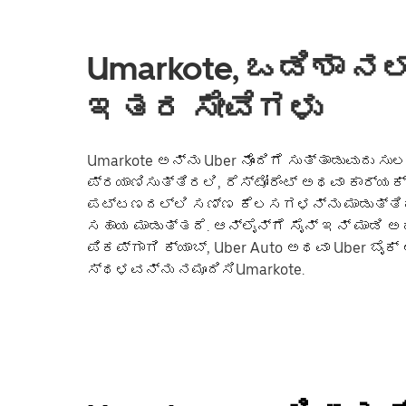
Umarkote, ಒಡಿಶಾ ನಲ್
ಇತರ ಸೇವೆಗಳು
Umarkote ಅನ್ನು Uber ನೊಂದಿಗೆ ಸುತ್ತಾಡುವುದು ಸುಲ
ಪ್ರಯಾಣಿಸುತ್ತಿರಲಿ, ರೆಸ್ಟೋರೆಂಟ್ ಅಥವಾ ಕಾರ್ಯ
ಪಟ್ಟಣದಲ್ಲಿ ಸಣ್ಣ ಕೆಲಸಗಳನ್ನು ಮಾಡುತ್ತಿರಲ
ಸಹಾಯ ಮಾಡುತ್ತದೆ. ಆನ್‌ಲೈನ್‌ಗೆ ಸೈನ್ ಇನ್ ಮಾಡಿ 
ಪಿಕಪ್‌ಗಾಗಿ ಕ್ಯಾಬ್, Uber Auto ಅಥವಾ Uber ಬೈ
ಸ್ಥಳವನ್ನು ನಮೂದಿಸಿUmarkote.