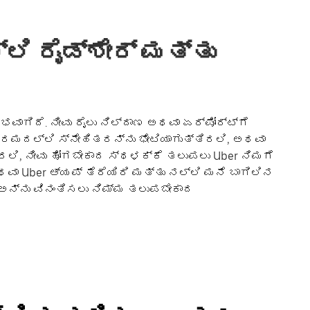
ಲಿ ರೈಡ್‌ಶೇರ್ ಮತ್ತು
ಭವಾಗಿದೆ. ನೀವು ರೈಲು ನಿಲ್ದಾಣ ಅಥವಾ ಏರ್‌ಪೋರ್ಟ್‌ಗೆ
ಕ್ರಮದಲ್ಲಿ ಸ್ನೇಹಿತರನ್ನು ಭೇಟಿಯಾಗುತ್ತಿರಲಿ, ಅಥವಾ
ಿ, ನೀವು ಹೋಗಬೇಕಾದ ಸ್ಥಳಕ್ಕೆ ತಲುಪಲು Uber ನಿಮಗೆ
ಅಥವಾ Uber ಆ್ಯಪ್ ತೆರೆಯಿರಿ ಮತ್ತು ನಲ್ಲಿ ಮನೆ ಬಾಗಿಲಿನ
ಕ್ ಅನ್ನು ವಿನಂತಿಸಲು ನಿಮ್ಮ ತಲುಪಬೇಕಾದ