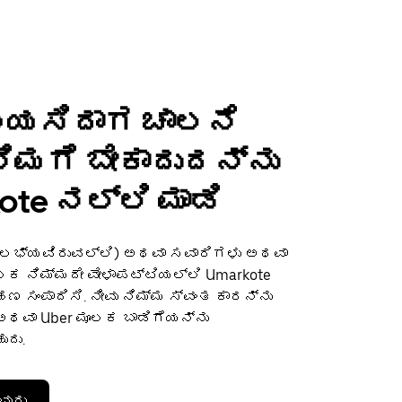
ಬಯಸಿದಾಗ ಚಾಲನೆ
 ನಿಮಗೆ ಬೇಕಾದುದನ್ನು
ote ನಲ್ಲಿ ಮಾಡಿ
(ಲಭ್ಯವಿರುವಲ್ಲಿ) ಅಥವಾ ಸವಾರಿಗಳು ಅಥವಾ
 ನಿಮ್ಮದೇ ವೇಳಾಪಟ್ಟಿಯಲ್ಲಿ Umarkote
 ಸಂಪಾದಿಸಿ. ನೀವು ನಿಮ್ಮ ಸ್ವಂತ ಕಾರನ್ನು
ವಾ Uber ಮೂಲಕ ಬಾಡಿಗೆಯನ್ನು
ುದು.
ವುದು