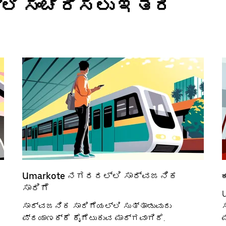
ಲ್ಲಿ ಸಂಚರಿಸಲು ಇತರ
Umarkote ನಗರದಲ್ಲಿ ಸಾರ್ವಜನಿಕ
ಸಾರಿಗೆ
U
ಸಾರ್ವಜನಿಕ ಸಾರಿಗೆಯಲ್ಲಿ ಸುತ್ತಾಡುವುದು
ಪ್ರಯಾಣಕ್ಕೆ ಕೈಗೆಟುಕುವ ಮಾರ್ಗವಾಗಿದೆ.