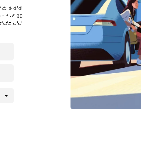
ನು ಹತ್ತಿ
 ಅಥವಾ 90
ವ್‌ನಲ್ಲಿ