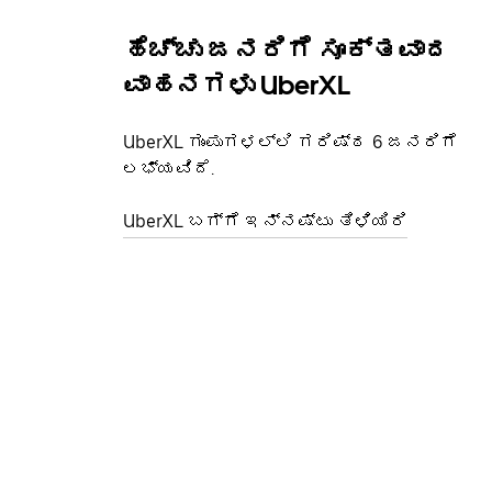
ಹೆಚ್ಚು ಜನರಿಗೆ ಸೂಕ್ತವಾದ
ವಾಹನಗಳು UberXL
UberXL ಗುಂಪುಗಳಲ್ಲಿ ಗರಿಷ್ಠ 6 ಜನರಿಗೆ
ಲಭ್ಯವಿದೆ.
UberXL ಬಗ್ಗೆ ಇನ್ನಷ್ಟು ತಿಳಿಯಿರಿ