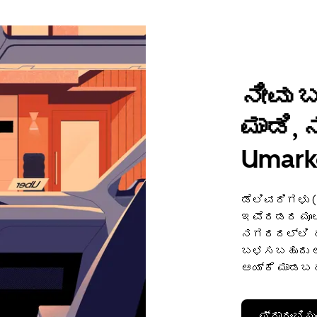
ನೀವು 
ಮಾಡಿ,
Umark
ಡೆಲಿವರಿಗಳು 
ಇವೆರಡರ ಮೂಲಕ
ನಗರದಲ್ಲಿ ಹಣ
ಬಳಸಬಹುದು ಅಥ
ಆಯ್ಕೆ ಮಾಡಬಹ
ಪ್ರಾರಂಭಿಸು