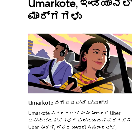
Umarkote, ಇಂಡಿಯಾನ
ಮಾರ್ಗಗಳು
Umarkote‌ ನಗರದಲ್ಲಿ ಟ್ಯಾಕ್ಸಿ
Umarkote ನಗರದಲ್ಲಿ ಸುತ್ತಾಡುವಾಗ Uber
ಅನ್ನು ಟ್ಯಾಕ್ಸಿಗಳಿಗೆ ಪರ್ಯಾಯವಾಗಿ ಪರಿಗಣಿಸಿ.
Uber ನೊಂದಿಗೆ, ದಿನದ ಯಾವುದೇ ಸಮಯದಲ್ಲಿ,