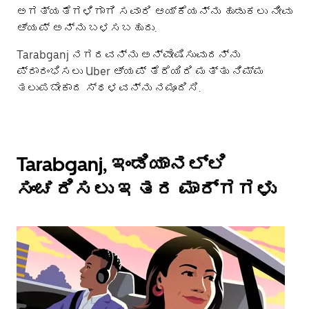
ಅಗತ್ಯತೆಗಳಿಗಾಗಿ ಸವಾರಿ ಆಯ್ಕೆಯನ್ನು ಹುಡುಕಲು ನೀವು
ಆ್ಯಪ್ ಅನ್ನು ಬಳಸಬಹುದು.
Tarabganj ನಗರವನ್ನು ಅನ್ವೇಷಿಸುವುದನ್ನು
ಪ್ರಾರಂಭಿಸಲು Uber ಆ್ಯಪ್ ತೆರೆಯಿರಿ ಮತ್ತು ನಿಮ್ಮ
ತಲುಪಬೇಕಾದ ಸ್ಥಳವನ್ನು ನಮೂದಿಸಿ.
Tarabganj, ಇಂಡಿಯಾನಲ್ಲಿ
ಸಂಚರಿಸಲು ಇತರ ಮಾರ್ಗಗಳು