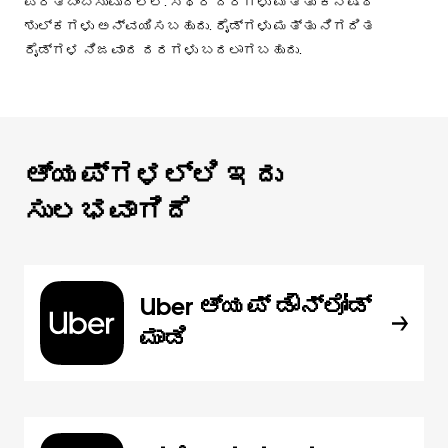
ಪ್ರತಿಬಿಂಬಿಸುವುದಿಲ್ಲ. ಸ್ಥಿರ ದರಗಳು ಮತ್ತು ಕನಿಷ್ಠ
ಶುಲ್ಕಗಳು ಅನ್ವಯಿಸಬಹುದು. ರೈಡ್‌ಗಳು ಮತ್ತು ನಿಗದಿತ
ರೈಡ್‌ಗಳ ನಿಜವಾದ ದರಗಳು ಬದಲಾಗಬಹುದು.
ಆ್ಯಪ್‌‌ಗಳಲ್ಲಿ ಇದು
ಸುಲಭವಾಗಿದೆ
Uber ಆ್ಯಪ್‍ ಡೌನ್‌ಲೋಡ್
ಮಾಡಿ