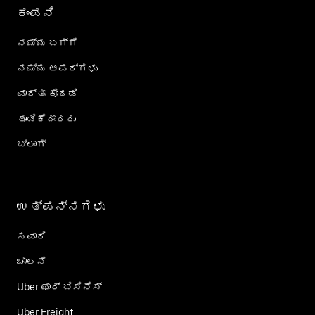
ಕಂಪನಿ
ನಮ್ಮ ಬಗ್ಗೆ
ನಮ್ಮ ಆಫರ್‌ಗಳು
ವಾರ್ತಾ ಕೊಠಡಿ
ಹೂಡಿಕೆದಾರರು
ಬ್ಲಾಗ್
ಉತ್ಪನ್ನಗಳು
ಸವಾರಿ
ಚಾಲನೆ
Uber ಫಾರ್ ಬಿಸಿನೆಸ್
Uber Freight