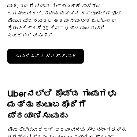
ಮಾಡಿ. ನಿಮಗೆ ವಿಮಾನ ನಿಲ್ದಾಣಕ್ಕೆ ಸಾರಿಗೆಯ
ಅಗತ್ಯವಿರಲಿ, ನಿಮ್ಮ ಮೆಚ್ಚಿನ ರೆಸ್ಟೋರೆಂಟ್‌ಗೆ ಭೇಟಿ
ನೀಡುವ ಯೋಜನೆಯಿರಲಿ ಅಥವಾ ನೀವು ಬೇರೆ ಎಲ್ಲಾದರೂ
ಹೋಗುವುದಿದ್ದರೆ 30 ದಿನಗಳಷ್ಟು ಮುಂಚಿತವಾಗಿ
ಸವಾರಿಗಾಗಿ ವಿನಂತಿಸಿ.
ಸವಾರಿಯನ್ನು ರಿಸರ್ವ್ ಮಾಡಿ
Uberನಲ್ಲಿ ದೊಡ್ಡ ಗುಂಪುಗಳು
ಮತ್ತು ಕುಟುಂಬದೊಂದಿಗೆ
ಪ್ರಯಾಣಿಸುವುದು
ನೀವು ಹೆಚ್ಚುವರಿ ಜಾಗ ಅಥವಾ ವಿಶೇಷ ಸೌಲಭ್ಯಗಳನ್ನು
ಅಗತ್ಯವಿದ್ದರೂ, Tarabganj ನಲ್ಲಿ ಈ ಪ್ರಯಾಣ