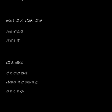
ಜಾಗತಿಕ ಪೌರತ್ವ
ಸುರಕ್ಷತೆ
ಸ್ಥಿರತೆ
ಪ್ರಯಾಣ
ರಿಸರ್ವ್ ಮಾಡಿ
ವಿಮಾನ ನಿಲ್ದಾಣಗಳು
ನಗರಗಳು