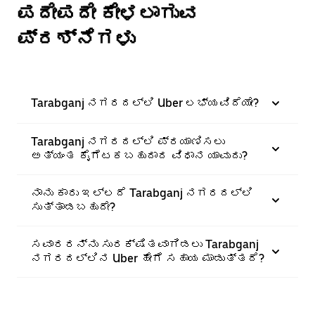
ಪದೇಪದೇ ಕೇಳಲಾಗುವ
ಪ್ರಶ್ನೆಗಳು
Tarabganj ನಗರದಲ್ಲಿ Uber ಲಭ್ಯವಿದೆಯೇ?
Tarabganj ನಗರದಲ್ಲಿ ಪ್ರಯಾಣಿಸಲು
ಅತ್ಯಂತ ಕೈಗೆಟಕಬಹುದಾದ ವಿಧಾನ ಯಾವುದು?
ನಾನು ಕಾರು ಇಲ್ಲದೆ Tarabganj ನಗರದಲ್ಲಿ
ಸುತ್ತಾಡಬಹುದೇ?
ಸವಾರರನ್ನು ಸುರಕ್ಷಿತವಾಗಿಡಲು Tarabganj
ನಗರದಲ್ಲಿನ Uber ಹೇಗೆ ಸಹಾಯ ಮಾಡುತ್ತದೆ?