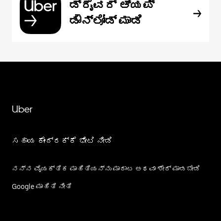
ಡ್ರೈವರ್ ಆ್ಯಪ್
ಡೌನ್‌ಲೋಡ್ ಮಾಡಿ
Uber
ಸಹಾಯ ಕೇಂದ್ರಕ್ಕೆ ಭೇಟಿ ನೀಡಿ
ನನ್ನ ವೈಯಕ್ತಿಕ ಮಾಹಿತಿಯನ್ನು ಮಾರಾಟ ಅಥವಾ ಶೇರ್‌ ಮಾಡಬೇಡಿ
Google ಮಾಹಿತಿ ನೀತಿ