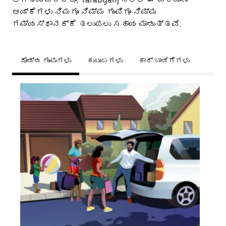
ಆಯ್ಕೆಗಳು ನಿಮಗೂ ನಿಮ್ಮ ಗುಂಪಿಗೂ ನಿಮ್ಮ
ಗಮ್ಯಸ್ಥಾನಕ್ಕೆ ತಲುಪಲು ಸಹಾಯ ಮಾಡುತ್ತವೆ.
ದೊಡ್ಡ ಗುಂಪುಗಳು
ಕುಟುಂಬಗಳು
ಕಾರ್ ಬಾಡಿಗೆಗಳು