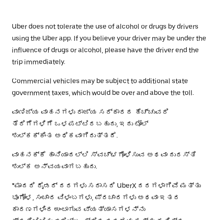
Uber does not tolerate the use of alcohol or drugs by drivers
using the Uber app. If you believe your driver may be under the
influence of drugs or alcohol, please have the driver end the
trip immediately.
Commercial vehicles may be subject to additional state
government taxes, which would be over and above the toll.
ವಾಣಿಜ್ಯ ವಾಹನಗಳು ರಾಜ್ಯ ಸರ್ಕಾರದ ಹೆಚ್ಚುವರಿ
ತೆರಿಗೆಗಳಿಗೆ ಒಳಪಟ್ಟಿರಬಹುದು, ಇದು ಟೋಲ್
ಶುಲ್ಕಕ್ಕಿಂತ ಅಧಿಕವಾಗಿರುತ್ತದೆ.
ವಾಹನಕ್ಕೆ ಹಾನಿಯಾದಲ್ಲಿ ಸ್ವಚ್ಛಗೊಳಿಸುವ ಅಥವಾ ದುರಸ್ತಿ
ಶುಲ್ಕ ಅನ್ವಯವಾಗಬಹುದು.
*ಮಾದರಿ ರೈಡರ್ ದರಗಳು ಸರಾಸರಿ UberX ದರಗಳಾಗಿವೆ ಮತ್ತು
ಭೂಗೋಳ, ಸಂಚಾರ ವಿಳಂಬಗಳು, ಪ್ರಚಾರಗಳು ಅಥವಾ ಇತರ
ಕಾರಣಗಳಿಂದ ಉಂಟಾಗುವ ವ್ಯತ್ಯಾಸಗಳನ್ನು