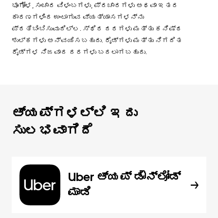
ಭೂಗೋಳ, ಸಂಚಾರ ವಿಳಂಬಗಳು, ಪ್ರಚಾರಗಳು ಅಥವಾ ಇತರ
ಕಾರಣಗಳಿಂದ ಉಂಟಾಗುವ ವ್ಯತ್ಯಾಸಗಳನ್ನು
ಪ್ರತಿಬಿಂಬಿಸುವುದಿಲ್ಲ. ಸ್ಥಿರ ದರಗಳು ಮತ್ತು ಕನಿಷ್ಠ
ಶುಲ್ಕಗಳು ಅನ್ವಯಿಸಬಹುದು. ರೈಡ್‌ಗಳು ಮತ್ತು ನಿಗದಿತ
ರೈಡ್‌ಗಳ ನಿಜವಾದ ದರಗಳು ಬದಲಾಗಬಹುದು.
ಆ್ಯಪ್‌‌ಗಳಲ್ಲಿ ಇದು
ಸುಲಭವಾಗಿದೆ
Uber ಆ್ಯಪ್‍ ಡೌನ್‌ಲೋಡ್
ಮಾಡಿ