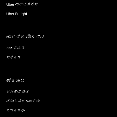
Uber ಫಾರ್ ಬಿಸಿನೆಸ್
Uber Freight
ಜಾಗತಿಕ ಪೌರತ್ವ
ಸುರಕ್ಷತೆ
ಸ್ಥಿರತೆ
ಪ್ರಯಾಣ
ರಿಸರ್ವ್ ಮಾಡಿ
ವಿಮಾನ ನಿಲ್ದಾಣಗಳು
ನಗರಗಳು