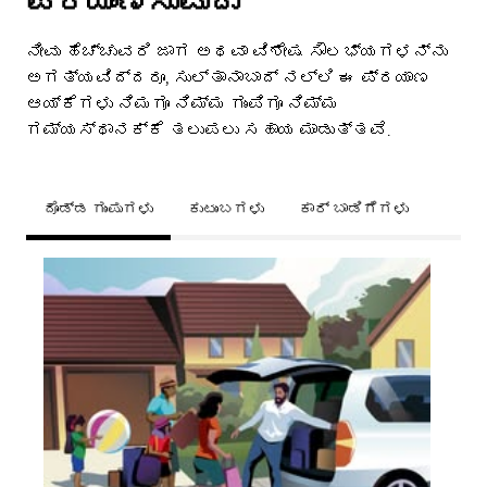
ಪ್ರಯಾಣಿಸುವುದು
ನೀವು ಹೆಚ್ಚುವರಿ ಜಾಗ ಅಥವಾ ವಿಶೇಷ ಸೌಲಭ್ಯಗಳನ್ನು
ಅಗತ್ಯವಿದ್ದರೂ, ಸುಲ್ತಾನಾಬಾದ್ ನಲ್ಲಿ ಈ ಪ್ರಯಾಣ
ಆಯ್ಕೆಗಳು ನಿಮಗೂ ನಿಮ್ಮ ಗುಂಪಿಗೂ ನಿಮ್ಮ
ಗಮ್ಯಸ್ಥಾನಕ್ಕೆ ತಲುಪಲು ಸಹಾಯ ಮಾಡುತ್ತವೆ.
ದೊಡ್ಡ ಗುಂಪುಗಳು
ಕುಟುಂಬಗಳು
ಕಾರ್ ಬಾಡಿಗೆಗಳು