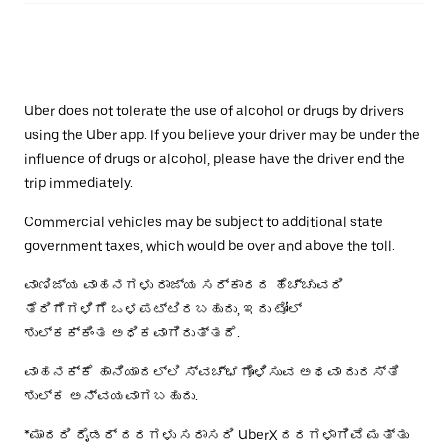
Uber does not tolerate the use of alcohol or drugs by drivers
using the Uber app. If you believe your driver may be under the
influence of drugs or alcohol, please have the driver end the
trip immediately.
Commercial vehicles may be subject to additional state
government taxes, which would be over and above the toll.
ವಾಣಿಜ್ಯ ವಾಹನಗಳು ರಾಜ್ಯ ಸರ್ಕಾರದ ಹೆಚ್ಚುವರಿ
ತೆರಿಗೆಗಳಿಗೆ ಒಳಪಟ್ಟಿರಬಹುದು, ಇದು ಟೋಲ್
ಶುಲ್ಕಕ್ಕಿಂತ ಅಧಿಕವಾಗಿರುತ್ತದೆ.
ವಾಹನಕ್ಕೆ ಹಾನಿಯಾದಲ್ಲಿ ಸ್ವಚ್ಛಗೊಳಿಸುವ ಅಥವಾ ದುರಸ್ತಿ
ಶುಲ್ಕ ಅನ್ವಯವಾಗಬಹುದು.
*ಮಾದರಿ ರೈಡರ್ ದರಗಳು ಸರಾಸರಿ UberX ದರಗಳಾಗಿವೆ ಮತ್ತು