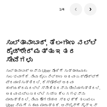
1/4
ಸುಲ್ತಾನಾಬಾದ್, ತೆಲಂಗಾಣ ನಲ್ಲಿ
ರೈಡ್‌ಶೇರ್ ಮತ್ತು ಇತರ
ಸೇವೆಗಳು
ಸುಲ್ತಾನಾಬಾದ್ ಅನ್ನು Uber ನೊಂದಿಗೆ ಸುತ್ತಾಡುವುದು
ಸುಲಭವಾಗಿದೆ. ನೀವು ರೈಲು ನಿಲ್ದಾಣ ಅಥವಾ ಏರ್‌ಪೋರ್ಟ್‌ಗೆ
ಪ್ರಯಾಣಿಸುತ್ತಿರಲಿ, ರೆಸ್ಟೋರೆಂಟ್ ಅಥವಾ
ಕಾರ್ಯಕ್ರಮದಲ್ಲಿ ಸ್ನೇಹಿತರನ್ನು ಭೇಟಿಯಾಗುತ್ತಿರಲಿ,
ಅಥವಾ ಪಟ್ಟಣದಲ್ಲಿ ಸಣ್ಣ ಕೆಲಸಗಳನ್ನು
ಮಾಡುತ್ತಿರಲಿ, ನೀವು ಹೋಗಬೇಕಾದ ಸ್ಥಳಕ್ಕೆ ತಲುಪಲು
Uber ನಿಮಗೆ ಸಹಾಯ ಮಾಡುತ್ತದೆ. ಆನ್‌ಲೈನ್‌ಗೆ ಸೈನ್ ಇನ್