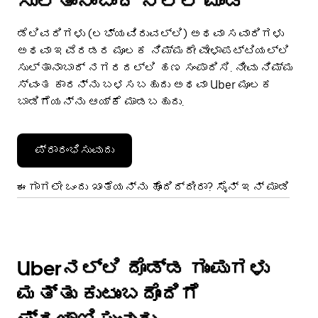
ಸುಲ್ತಾನಾಬಾದ್ ನಲ್ಲಿ ಮಾಡಿ
ಡೆಲಿವರಿಗಳು (ಲಭ್ಯವಿರುವಲ್ಲಿ) ಅಥವಾ ಸವಾರಿಗಳು
ಅಥವಾ ಇವೆರಡರ ಮೂಲಕ ನಿಮ್ಮದೇ ವೇಳಾಪಟ್ಟಿಯಲ್ಲಿ
ಸುಲ್ತಾನಾಬಾದ್ ನಗರದಲ್ಲಿ ಹಣ ಸಂಪಾದಿಸಿ. ನೀವು ನಿಮ್ಮ
ಸ್ವಂತ ಕಾರನ್ನು ಬಳಸಬಹುದು ಅಥವಾ Uber ಮೂಲಕ
ಬಾಡಿಗೆಯನ್ನು ಆಯ್ಕೆ ಮಾಡಬಹುದು.
ಪ್ರಾರಂಭಿಸುವುದು
ಈಗಾಗಲೇ ಒಂದು ಖಾತೆಯನ್ನು ಹೊಂದಿದ್ದೀರಾ? ಸೈನ್ ಇನ್ ಮಾಡಿ
Uberನಲ್ಲಿ ದೊಡ್ಡ ಗುಂಪುಗಳು
ಮತ್ತು ಕುಟುಂಬದೊಂದಿಗೆ