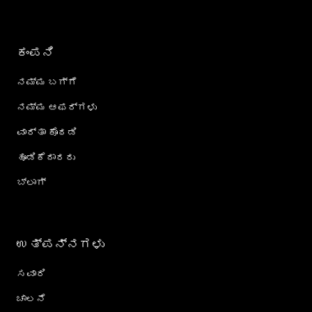
ಕಂಪನಿ
ನಮ್ಮ ಬಗ್ಗೆ
ನಮ್ಮ ಆಫರ್‌ಗಳು
ವಾರ್ತಾ ಕೊಠಡಿ
ಹೂಡಿಕೆದಾರರು
ಬ್ಲಾಗ್
ಉತ್ಪನ್ನಗಳು
ಸವಾರಿ
ಚಾಲನೆ