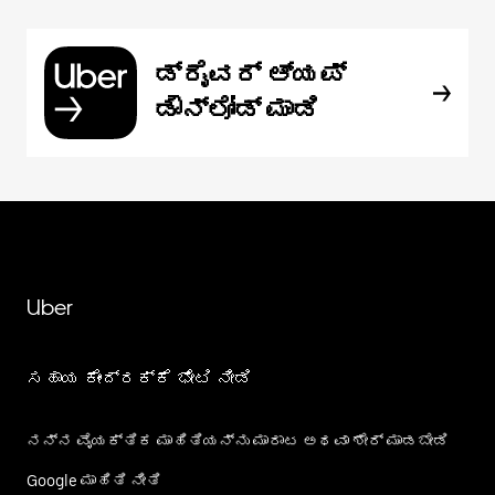
ಡ್ರೈವರ್ ಆ್ಯಪ್
ಡೌನ್‌ಲೋಡ್ ಮಾಡಿ
Uber
ಸಹಾಯ ಕೇಂದ್ರಕ್ಕೆ ಭೇಟಿ ನೀಡಿ
ನನ್ನ ವೈಯಕ್ತಿಕ ಮಾಹಿತಿಯನ್ನು ಮಾರಾಟ ಅಥವಾ ಶೇರ್‌ ಮಾಡಬೇಡಿ
Google ಮಾಹಿತಿ ನೀತಿ