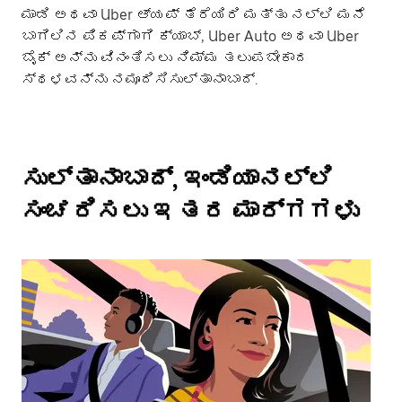
ಮಾಡಿ ಅಥವಾ Uber ಆ್ಯಪ್ ತೆರೆಯಿರಿ ಮತ್ತು ನಲ್ಲಿ ಮನೆ
ಬಾಗಿಲಿನ ಪಿಕಪ್‌ಗಾಗಿ ಕ್ಯಾಬ್, Uber Auto ಅಥವಾ Uber
ಬೈಕ್ ಅನ್ನು ವಿನಂತಿಸಲು ನಿಮ್ಮ ತಲುಪಬೇಕಾದ
ಸ್ಥಳವನ್ನು ನಮೂದಿಸಿಸುಲ್ತಾನಾಬಾದ್.
ಸುಲ್ತಾನಾಬಾದ್, ಇಂಡಿಯಾನಲ್ಲಿ
ಸಂಚರಿಸಲು ಇತರ ಮಾರ್ಗಗಳು