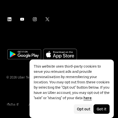
This website uses third-party cookies to
serve you relevant ads and provide
personalisation by remembering your
©
2026
Uber Technologies Inc.
location. You may opt out from these cookies
by selecting the "Opt out" button below. If you
have an Uber account, you may opt out of the
"sale" or "sharing" of your data
here
.
ಗೌಪ್ಯತೆ
Accessibility
ನಿಯಮಗಳು
Opt out
Got it