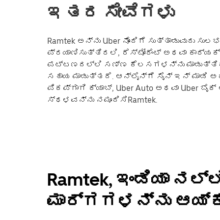
ಇತರ ಸೇವೆಗಳು
Ramtek ಅನ್ನು Uber ನೊಂದಿಗೆ ಸುತ್ತಾಡುವುದು ಸುಲಭವ
ಪ್ರಯಾಣಿಸುತ್ತಿರಲಿ, ರೆಸ್ಟೋರೆಂಟ್ ಅಥವಾ ಕಾರ್ಯ
ಪಟ್ಟಣದಲ್ಲಿ ಸಣ್ಣ ಕೆಲಸಗಳನ್ನು ಮಾಡುತ್ತಿರಲ
ಸಹಾಯ ಮಾಡುತ್ತದೆ. ಆನ್‌ಲೈನ್‌ಗೆ ಸೈನ್ ಇನ್ ಮಾಡಿ 
ಪಿಕಪ್‌ಗಾಗಿ ಕ್ಯಾಬ್, Uber Auto ಅಥವಾ Uber ಬೈ
ಸ್ಥಳವನ್ನು ನಮೂದಿಸಿRamtek.
Ramtek, ಇಂಡಿಯಾ ನಲ್
ಮಾರ್ಗಗಳನ್ನು ಆಯ್ಕ