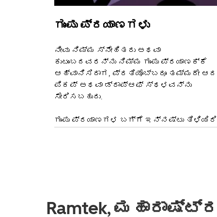
ಗುಂಪು ಪ್ರಯಾಣಗಳು
ನೀವು ನಿಮ್ಮ ಸ್ನೇಹಿತರು ಅಥವಾ
ಕುಟುಂಬದವರನ್ನು ನಿಮ್ಮ ಗುಂಪು ಪ್ರಯಾಣಕ್ಕೆ
ಆಹ್ವಾನಿಸಿದಾಗ, ಪ್ರತಿಯೊಬ್ಬರೂ ತಮ್ಮದೇ ಆದ
ಪಿಕಪ್ ಅಥವಾ ಡ್ರಾಪ್‌ಆಫ್ ಸ್ಥಳವನ್ನು
ಸೇರಿಸಬಹುದು.
ಗುಂಪು ಪ್ರಯಾಣಗಳ ಬಗ್ಗೆ ಇನ್ನಷ್ಟು ತಿಳಿಯಿರಿ
Ramtek, ಮಹಾರಾಷ್ಟ್ರ 