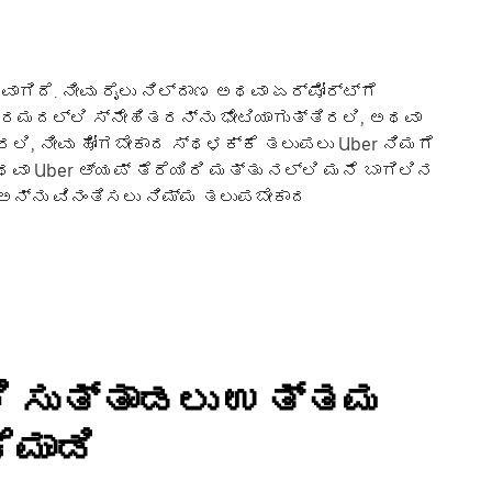
ಾಗಿದೆ. ನೀವು ರೈಲು ನಿಲ್ದಾಣ ಅಥವಾ ಏರ್‌ಪೋರ್ಟ್‌ಗೆ
ಕ್ರಮದಲ್ಲಿ ಸ್ನೇಹಿತರನ್ನು ಭೇಟಿಯಾಗುತ್ತಿರಲಿ, ಅಥವಾ
ಿ, ನೀವು ಹೋಗಬೇಕಾದ ಸ್ಥಳಕ್ಕೆ ತಲುಪಲು Uber ನಿಮಗೆ
ಅಥವಾ Uber ಆ್ಯಪ್ ತೆರೆಯಿರಿ ಮತ್ತು ನಲ್ಲಿ ಮನೆ ಬಾಗಿಲಿನ
ಕ್ ಅನ್ನು ವಿನಂತಿಸಲು ನಿಮ್ಮ ತಲುಪಬೇಕಾದ
ಲಿ ಸುತ್ತಾಡಲು ಉತ್ತಮ
ೆಮಾಡಿ