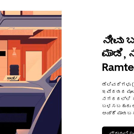
ನೀವು 
ಮಾಡಿ,
Ramte
ಡೆಲಿವರಿಗಳು 
ಇವೆರಡರ ಮೂಲಕ
ನಗರದಲ್ಲಿ ಹಣ
ಬಳಸಬಹುದು ಅಥ
ಆಯ್ಕೆ ಮಾಡಬಹ
ಪ್ರಾರಂಭಿಸು