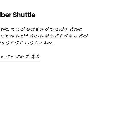
ber Shuttle
ಮ್ಮ ಶಟಲ್ ಆಯ್ಕೆಯನ್ನು ಆಯ್ದ ವಿಮಾನ
ಿಲ್ದಾಣ ಮಾರ್ಗಗಳು ಮತ್ತು ನಿಗದಿತ ಈವೆಂಟ್
್ಥಳಗಳಿಗೆ ಬಳಸಬಹುದು.
ಟಲ್ ಲಭ್ಯತೆ ನೋಡಿ