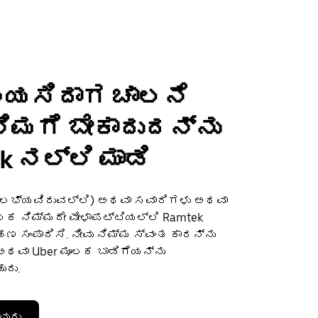
ಬಯಸಿದಾಗ ಚಾಲನೆ
 ನಿಮಗೆ ಬೇಕಾದುದನ್ನು
k ನಲ್ಲಿ ಮಾಡಿ
(ಲಭ್ಯವಿರುವಲ್ಲಿ) ಅಥವಾ ಸವಾರಿಗಳು ಅಥವಾ
 ನಿಮ್ಮದೇ ವೇಳಾಪಟ್ಟಿಯಲ್ಲಿ Ramtek
 ಸಂಪಾದಿಸಿ. ನೀವು ನಿಮ್ಮ ಸ್ವಂತ ಕಾರನ್ನು
ವಾ Uber ಮೂಲಕ ಬಾಡಿಗೆಯನ್ನು
ುದು.
ವುದು