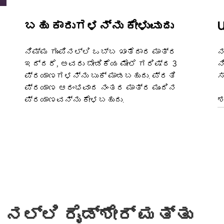
ಬಹು ಕಾರುಗಳನ್ನು ಕೇಳುವುದು
U
ನಿಮ್ಮ ಗುಂಪಿನಲ್ಲಿ ಒಬ್ಬ ಖಾತೆದಾರ ಮಾತ್ರ
ನ
ಇದ್ದರೆ, ಅವರು ಬೇಡಿಕೆಯ ಮೇಲೆ ಗರಿಷ್ಠ 3
ನ
ಪ್ರಯಾಣಗಳನ್ನು ಬುಕ್ ಮಾಡಬಹುದು. ಪ್ರತಿ
ಸ
ಪ್ರಯಾಣ ಆರಂಭವಾದ ನಂತರ ಮಾತ್ರ ಮುಂದಿನ
ಪ್ರಯಾಣವನ್ನು ಕೇಳಬಹುದು.
ಶ
ನಲ್ಲಿ ರೈಡ್‌ಶೇರ್ ಮತ್ತು