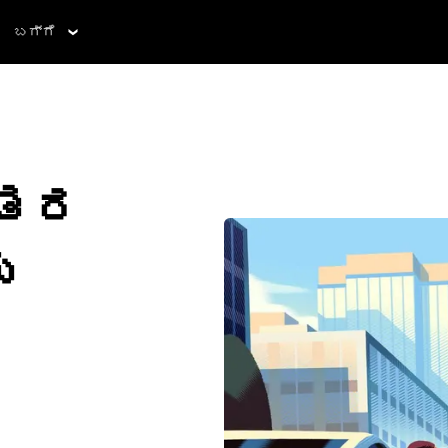
ಬಗ್ಗೆ
ಂತರ
ು