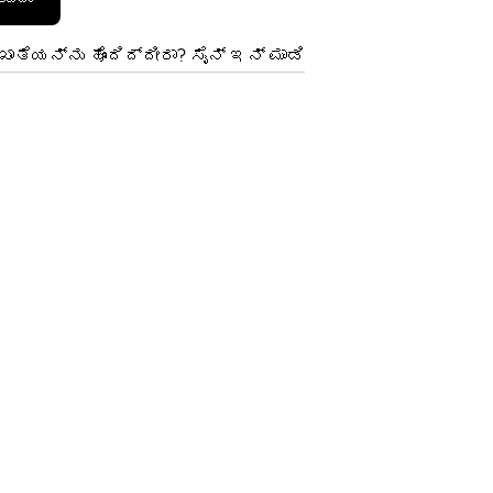
ಾತೆಯನ್ನು ಹೊಂದಿದ್ದೀರಾ? ಸೈನ್ ಇನ್ ಮಾಡಿ