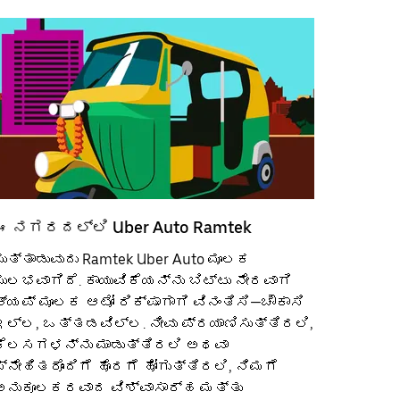
ಈ ನಗರದಲ್ಲಿ Uber Auto Ramtek
ಸುತ್ತಾಡುವುದು Ramtek Uber Auto ಮೂಲಕ
ಸುಲಭವಾಗಿದೆ. ಕಾಯುವಿಕೆಯನ್ನು ಬಿಟ್ಟು ನೇರವಾಗಿ
ಆ್ಯಪ್ ಮೂಲಕ ಆಟೋ ರಿಕ್ಷಾಗಾಗಿ ವಿನಂತಿಸಿ—ಚೌಕಾಸಿ
ಇಲ್ಲ, ಒತ್ತಡವಿಲ್ಲ. ನೀವು ಪ್ರಯಾಣಿಸುತ್ತಿರಲಿ,
ಕೆಲಸಗಳನ್ನು ಮಾಡುತ್ತಿರಲಿ ಅಥವಾ
ಸ್ನೇಹಿತರೊಂದಿಗೆ ಹೊರಗೆ ಹೋಗುತ್ತಿರಲಿ, ನಿಮಗೆ
ಅನುಕೂಲಕರವಾದ ವಿಶ್ವಾಸಾರ್ಹ ಮತ್ತು