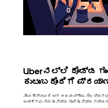
Uberನಲ್ಲಿ ದೊಡ್ಡ ಗು
ಕುಟುಂಬದೊಂದಿಗೆ ಪ್ರಯಾಣ
ನೀವು ಹೆಚ್ಚುವರಿ ಜಾಗ ಅಥವಾ ವಿಶೇಷ ಸೌಲಭ್ಯಗ
ಆಯ್ಕೆಗಳು ನಿಮಗೂ ನಿಮ್ಮ ಗುಂಪಿಗೂ ನಿಮ್ಮ ಗಮ್ಯ