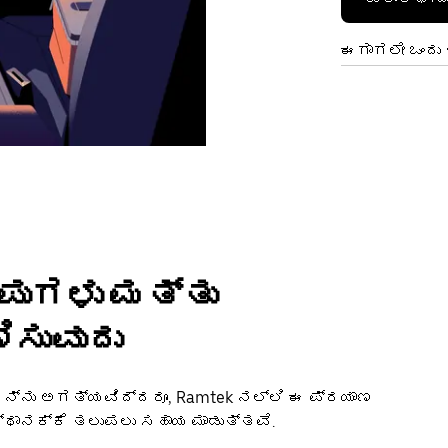
ಈಗಾಗಲೇ ಒಂದು ಖ
ಂಪುಗಳು ಮತ್ತು
ಿಸುವುದು
ಳನ್ನು ಅಗತ್ಯವಿದ್ದರೂ, Ramtek ನಲ್ಲಿ ಈ ಪ್ರಯಾಣ
ಸ್ಥಾನಕ್ಕೆ ತಲುಪಲು ಸಹಾಯ ಮಾಡುತ್ತವೆ.