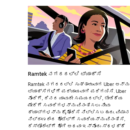
Ramtek‌ ನಗರದಲ್ಲಿ ಟ್ಯಾಕ್ಸಿ
Ramtek ನಗರದಲ್ಲಿ ಸುತ್ತಾಡುವಾಗ Uber ಅನ್ನು
ಟ್ಯಾಕ್ಸಿಗಳಿಗೆ ಪರ್ಯಾಯವಾಗಿ ಪರಿಗಣಿಸಿ. Uber
ನೊಂದಿಗೆ, ದಿನದ ಯಾವುದೇ ಸಮಯದಲ್ಲಿ, ಬೇಡಿಕೆಯ
ಮೇರೆಗೆ ಸವಾರಿಗಳನ್ನು ವಿನಂತಿಸಲು ನೀವು
ಕ್ಯಾಬ್‌ಗಳನ್ನು ಕೈತೋರಿಸಿ ನಿಲ್ಲಿಸಬಹುದು. ವಿಮಾನ
ನಿಲ್ದಾಣದಿಂದ ಹೋಟೆಲ್‌ಗೆ ಸವಾರಿಯನ್ನು ವಿನಂತಿಸಿ,
ರೆಸ್ಟೋರೆಂಟ್‌ಗೆ ಹೋಗಿ ಅಥವಾ ಇನ್ನೊಂದು ಸ್ಥಳಕ್ಕೆ