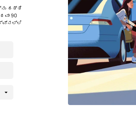
ನು ಹತ್ತಿ
ಅಥವಾ 90
ವ್‌ನಲ್ಲಿ