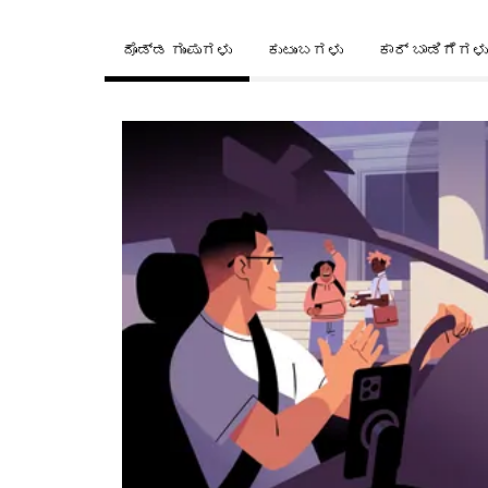
ದೊಡ್ಡ ಗುಂಪುಗಳು
ಕುಟುಂಬಗಳು
ಕಾರ್ ಬಾಡಿಗೆಗಳು