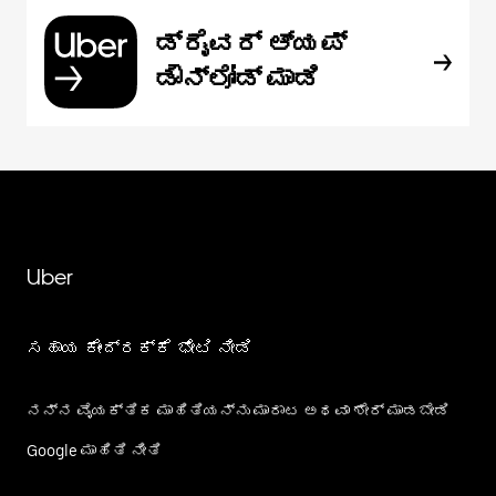
ಡ್ರೈವರ್ ಆ್ಯಪ್
ಡೌನ್‌ಲೋಡ್ ಮಾಡಿ
Uber
ಸಹಾಯ ಕೇಂದ್ರಕ್ಕೆ ಭೇಟಿ ನೀಡಿ
ನನ್ನ ವೈಯಕ್ತಿಕ ಮಾಹಿತಿಯನ್ನು ಮಾರಾಟ ಅಥವಾ ಶೇರ್‌ ಮಾಡಬೇಡಿ
Google ಮಾಹಿತಿ ನೀತಿ