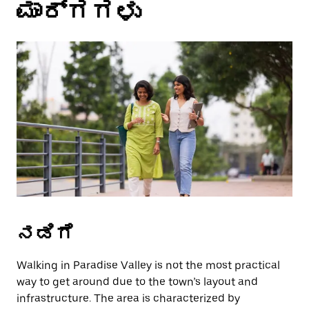
ಮಾರ್ಗಗಳು
select
a
date.
Press
the
escape
button
to
close
the
calendar.
ನಡಿಗೆ
Walking in Paradise Valley is not the most practical
way to get around due to the town’s layout and
infrastructure. The area is characterized by