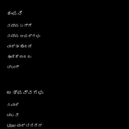
ಕಂಪನಿ
ನಮ್ಮ ಬಗ್ಗೆ
ನಮ್ಮ ಆಫರ್‌ಗಳು
ವಾರ್ತಾ ಕೊಠಡಿ
ಹೂಡಿಕೆದಾರರು
ಬ್ಲಾಗ್
ಉತ್ಪನ್ನಗಳು
ಸವಾರಿ
ಚಾಲನೆ
Uber ಫಾರ್ ಬಿಸಿನೆಸ್