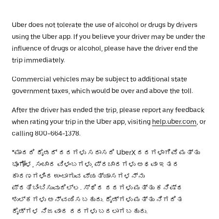
Uber does not tolerate the use of alcohol or drugs by drivers
using the Uber app. If you believe your driver may be under the
influence of drugs or alcohol, please have the driver end the
trip immediately.
Commercial vehicles may be subject to additional state
government taxes, which would be over and above the toll.
After the driver has ended the trip, please report any feedback
when rating your trip in the Uber app, visiting
help.uber.com
, or
calling 800-664-1378.
*ಮಾದರಿ ರೈಡರ್ ದರಗಳು ಸರಾಸರಿ UberX ದರಗಳಾಗಿವೆ ಮತ್ತು
ಭೂಗೋಳ, ಸಂಚಾರ ವಿಳಂಬಗಳು, ಪ್ರಚಾರಗಳು ಅಥವಾ ಇತರ
ಕಾರಣಗಳಿಂದ ಉಂಟಾಗುವ ವ್ಯತ್ಯಾಸಗಳನ್ನು
ಪ್ರತಿಬಿಂಬಿಸುವುದಿಲ್ಲ. ಸ್ಥಿರ ದರಗಳು ಮತ್ತು ಕನಿಷ್ಠ
ಶುಲ್ಕಗಳು ಅನ್ವಯಿಸಬಹುದು. ರೈಡ್‌ಗಳು ಮತ್ತು ನಿಗದಿತ
ರೈಡ್‌ಗಳ ನಿಜವಾದ ದರಗಳು ಬದಲಾಗಬಹುದು.