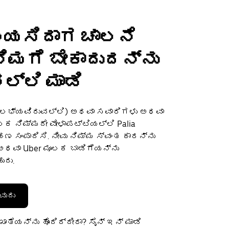
ಬಯಸಿದಾಗ ಚಾಲನೆ
 ನಿಮಗೆ ಬೇಕಾದುದನ್ನು
ನಲ್ಲಿ ಮಾಡಿ
(ಲಭ್ಯವಿರುವಲ್ಲಿ) ಅಥವಾ ಸವಾರಿಗಳು ಅಥವಾ
 ನಿಮ್ಮದೇ ವೇಳಾಪಟ್ಟಿಯಲ್ಲಿ Palia
 ಸಂಪಾದಿಸಿ. ನೀವು ನಿಮ್ಮ ಸ್ವಂತ ಕಾರನ್ನು
ವಾ Uber ಮೂಲಕ ಬಾಡಿಗೆಯನ್ನು
ುದು.
ವುದು
ಾತೆಯನ್ನು ಹೊಂದಿದ್ದೀರಾ? ಸೈನ್ ಇನ್ ಮಾಡಿ