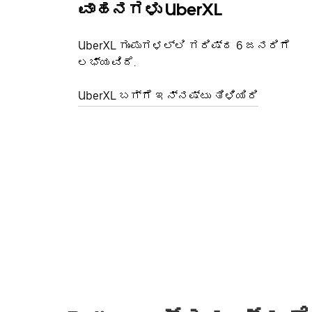
ವಾಹನಗಳು UberXL
UberXL ಗುಂಪುಗಳಲ್ಲಿ ಗರಿಷ್ಠ 6 ಜನರಿಗೆ
ಲಭ್ಯವಿದೆ.
UberXL ಬಗ್ಗೆ ಇನ್ನಷ್ಟು ತಿಳಿಯಿರಿ