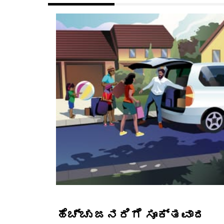
ಹೆಚ್ಚು ಜನರಿಗೆ ಸೂಕ್ತವಾದ