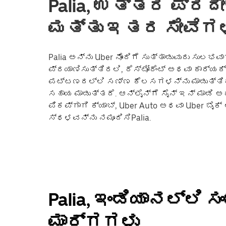
Palia, ಉತ್ತರ ಪ್ರದೇ
ಮತ್ತು ಇತರ ಸೇವೆಗಳ
Palia ಅನ್ನು Uber ನೊಂದಿಗೆ ಸುತ್ತಾಡುವುದು ಸುಲಭವಾ
ಪ್ರಯಾಣಿಸುತ್ತಿರಲಿ, ರೆಸ್ಟೋರೆಂಟ್ ಅಥವಾ ಕಾರ್ಯ
ಪಟ್ಟಣದಲ್ಲಿ ಸಣ್ಣ ಕೆಲಸಗಳನ್ನು ಮಾಡುತ್ತಿರಲ
ಸಹಾಯ ಮಾಡುತ್ತದೆ. ಆನ್‌ಲೈನ್‌ಗೆ ಸೈನ್ ಇನ್ ಮಾಡಿ 
ಪಿಕಪ್‌ಗಾಗಿ ಕ್ಯಾಬ್, Uber Auto ಅಥವಾ Uber ಬೈ
ಸ್ಥಳವನ್ನು ನಮೂದಿಸಿPalia.
Palia, ಇಂಡಿಯಾನಲ್ಲ
ಮಾರ್ಗಗಳು