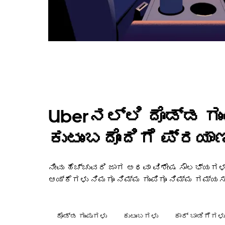
Uberನಲ್ಲಿ ದೊಡ್ಡ ಗು
ಕುಟುಂಬದೊಂದಿಗೆ ಪ್ರಯಾಣ
ನೀವು ಹೆಚ್ಚುವರಿ ಜಾಗ ಅಥವಾ ವಿಶೇಷ ಸೌಲಭ್ಯಗಳ
ಆಯ್ಕೆಗಳು ನಿಮಗೂ ನಿಮ್ಮ ಗುಂಪಿಗೂ ನಿಮ್ಮ ಗಮ್ಯ
ದೊಡ್ಡ ಗುಂಪುಗಳು
ಕುಟುಂಬಗಳು
ಕಾರ್ ಬಾಡಿಗೆಗಳು