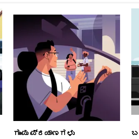
ಗುಂಪು ಪ್ರಯಾಣಗಳು
ಬ