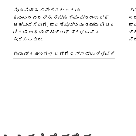
ನೀವು ನಿಮ್ಮ ಸ್ನೇಹಿತರು ಅಥವಾ
ನಿ
ಕುಟುಂಬದವರನ್ನು ನಿಮ್ಮ ಗುಂಪು ಪ್ರಯಾಣಕ್ಕೆ
ಇದ
ಆಹ್ವಾನಿಸಿದಾಗ, ಪ್ರತಿಯೊಬ್ಬರೂ ತಮ್ಮದೇ ಆದ
ಪ್
ಪಿಕಪ್ ಅಥವಾ ಡ್ರಾಪ್‌ಆಫ್ ಸ್ಥಳವನ್ನು
ಪ್
ಸೇರಿಸಬಹುದು.
ಪ್
ಗುಂಪು ಪ್ರಯಾಣಗಳ ಬಗ್ಗೆ ಇನ್ನಷ್ಟು ತಿಳಿಯಿರಿ