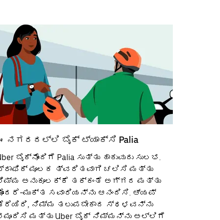
ಈ ನಗರದಲ್ಲಿ ಬೈಕ್ ಟ್ಯಾಕ್ಸಿ Palia
ber ಬೈಕ್‌ನೊಂದಿಗೆ Palia ಸುತ್ತು ಹಾಕುವುದು ಸುಲಭ.
ಟ್ರಾಫಿಕ್ ಮೂಲಕ ತ್ವರಿತವಾಗಿ ಚಲಿಸಿ ಮತ್ತು
ನಿಮ್ಮ ಅನುಕೂಲಕ್ಕೆ ತಕ್ಕಂತೆ ಅಗ್ಗದ ಮತ್ತು
ತೊಂದರೆ-ಮುಕ್ತ ಸವಾರಿಯನ್ನು ಆನಂದಿಸಿ. ಆ್ಯಪ್
ತೆರೆಯಿರಿ, ನಿಮ್ಮ ತಲುಪಬೇಕಾದ ಸ್ಥಳವನ್ನು
ನಮೂದಿಸಿ ಮತ್ತು Uber ಬೈಕ್ ನಿಮ್ಮನ್ನು ಅಲ್ಲಿಗೆ