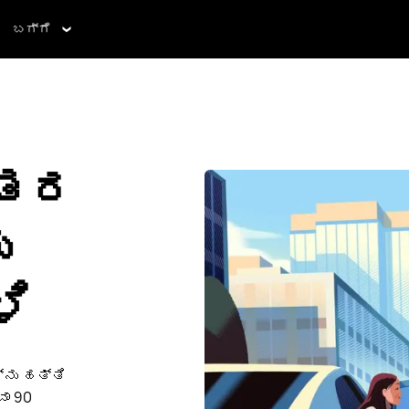
ಬಗ್ಗೆ
ಂತರ
ು
ಳಿ
ನು ಹತ್ತಿ
ಾ 90