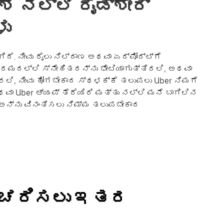
ಶ ನಲ್ಲಿ ರೈಡ್‌ಶೇರ್
ು
ಗಿದೆ. ನೀವು ರೈಲು ನಿಲ್ದಾಣ ಅಥವಾ ಏರ್‌ಪೋರ್ಟ್‌ಗೆ
ಕ್ರಮದಲ್ಲಿ ಸ್ನೇಹಿತರನ್ನು ಭೇಟಿಯಾಗುತ್ತಿರಲಿ, ಅಥವಾ
ಿ, ನೀವು ಹೋಗಬೇಕಾದ ಸ್ಥಳಕ್ಕೆ ತಲುಪಲು Uber ನಿಮಗೆ
ಅಥವಾ Uber ಆ್ಯಪ್ ತೆರೆಯಿರಿ ಮತ್ತು ನಲ್ಲಿ ಮನೆ ಬಾಗಿಲಿನ
ಕ್ ಅನ್ನು ವಿನಂತಿಸಲು ನಿಮ್ಮ ತಲುಪಬೇಕಾದ
ಿ ಸಂಚರಿಸಲು ಇತರ