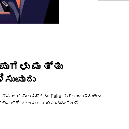
ಂಪುಗಳು ಮತ್ತು
ಿಸುವುದು
ನ್ನು ಅಗತ್ಯವಿದ್ದರೂ, Palia ನಲ್ಲಿ ಈ ಪ್ರಯಾಣ
ಸ್ಥಾನಕ್ಕೆ ತಲುಪಲು ಸಹಾಯ ಮಾಡುತ್ತವೆ.