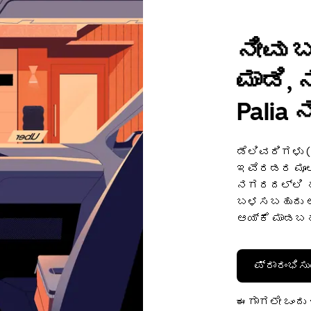
ನೀವು 
ಮಾಡಿ,
Palia 
ಡೆಲಿವರಿಗಳು 
ಇವೆರಡರ ಮೂಲಕ
ನಗರದಲ್ಲಿ ಹಣ
ಬಳಸಬಹುದು ಅಥ
ಆಯ್ಕೆ ಮಾಡಬಹ
ಪ್ರಾರಂಭಿಸು
ಈಗಾಗಲೇ ಒಂದು ಖ