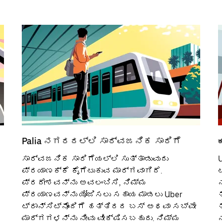
Palia ನಗರದಲ್ಲಿ ಸಾರ್ವಜನಿಕ ಸಾರಿಗೆ
ಸಾರ್ವಜನಿಕ ಸಾರಿಗೆಯಲ್ಲಿ ಸುತ್ತಾಡುವುದು
U
ಪ್ರಯಾಣಕ್ಕೆ ಕೈಗೆಟುಕುವ ಮಾರ್ಗವಾಗಿದೆ.
ಪ್ರದೇಶವನ್ನು ಅವಲಂಬಿಸಿ, ನಿಮ್ಮ
ಪ್ರಯಾಣವನ್ನು ಯೋಜಿಸಲು ಸಹಾಯ ಮಾಡಲು Uber
ಟ್ರಾನ್ಸಿಟ್‌ನೊಂದಿಗೆ ಹತ್ತಿರದ ಬಸ್ ಅಥವಾ ಸಬ್‌ವೇ
ಮಾರ್ಗಗಳನ್ನು ನೀವು ವೀಕ್ಷಿಸಬಹುದು. ನಿಮ್ಮ