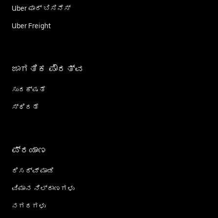
Uber ಫಾರ್ ಬಿಸಿನೆಸ್
Uber Freight
ಜಾಗತಿಕ ಪೌರತ್ವ
ಸುರಕ್ಷತೆ
ಸ್ಥಿರತೆ
ಪ್ರಯಾಣ
ರಿಸರ್ವ್ ಮಾಡಿ
ವಿಮಾನ ನಿಲ್ದಾಣಗಳು
ನಗರಗಳು