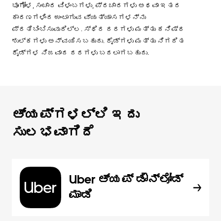
ಭೂಗೋಳ, ಸಂಚಾರ ವಿಳಂಬಗಳು, ಪ್ರಚಾರಗಳು ಅಥವಾ ಇತರ
ಕಾರಣಗಳಿಂದ ಉಂಟಾಗುವ ವ್ಯತ್ಯಾಸಗಳನ್ನು
ಪ್ರತಿಬಿಂಬಿಸುವುದಿಲ್ಲ. ಸ್ಥಿರ ದರಗಳು ಮತ್ತು ಕನಿಷ್ಠ
ಶುಲ್ಕಗಳು ಅನ್ವಯಿಸಬಹುದು. ರೈಡ್‌ಗಳು ಮತ್ತು ನಿಗದಿತ
ರೈಡ್‌ಗಳ ನಿಜವಾದ ದರಗಳು ಬದಲಾಗಬಹುದು.
ಆ್ಯಪ್‌‌ಗಳಲ್ಲಿ ಇದು
ಸುಲಭವಾಗಿದೆ
Uber ಆ್ಯಪ್‍ ಡೌನ್‌ಲೋಡ್
ಮಾಡಿ