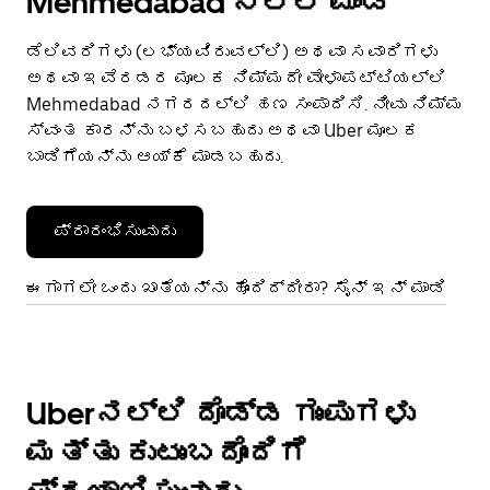
Mehmedabad ನಲ್ಲಿ ಮಾಡಿ
ಡೆಲಿವರಿಗಳು (ಲಭ್ಯವಿರುವಲ್ಲಿ) ಅಥವಾ ಸವಾರಿಗಳು
ಅಥವಾ ಇವೆರಡರ ಮೂಲಕ ನಿಮ್ಮದೇ ವೇಳಾಪಟ್ಟಿಯಲ್ಲಿ
Mehmedabad ನಗರದಲ್ಲಿ ಹಣ ಸಂಪಾದಿಸಿ. ನೀವು ನಿಮ್ಮ
ಸ್ವಂತ ಕಾರನ್ನು ಬಳಸಬಹುದು ಅಥವಾ Uber ಮೂಲಕ
ಬಾಡಿಗೆಯನ್ನು ಆಯ್ಕೆ ಮಾಡಬಹುದು.
ಪ್ರಾರಂಭಿಸುವುದು
ಈಗಾಗಲೇ ಒಂದು ಖಾತೆಯನ್ನು ಹೊಂದಿದ್ದೀರಾ? ಸೈನ್ ಇನ್ ಮಾಡಿ
Uberನಲ್ಲಿ ದೊಡ್ಡ ಗುಂಪುಗಳು
ಮತ್ತು ಕುಟುಂಬದೊಂದಿಗೆ