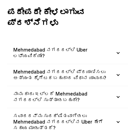
ಪದೇಪದೇ ಕೇಳಲಾಗುವ
ಪ್ರಶ್ನೆಗಳು
Mehmedabad ನಗರದಲ್ಲಿ Uber
ಲಭ್ಯವಿದೆಯೇ?
Mehmedabad ನಗರದಲ್ಲಿ ಪ್ರಯಾಣಿಸಲು
ಅತ್ಯಂತ ಕೈಗೆಟಕಬಹುದಾದ ವಿಧಾನ ಯಾವುದು?
ನಾನು ಕಾರು ಇಲ್ಲದೆ Mehmedabad
ನಗರದಲ್ಲಿ ಸುತ್ತಾಡಬಹುದೇ?
ಸವಾರರನ್ನು ಸುರಕ್ಷಿತವಾಗಿಡಲು
Mehmedabad ನಗರದಲ್ಲಿನ Uber ಹೇಗೆ
ಸಹಾಯ ಮಾಡುತ್ತದೆ?