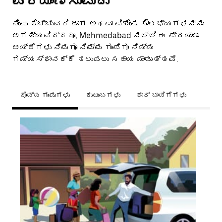
ಪ್ರಯಾಣಿಸುವುದು
ನೀವು ಹೆಚ್ಚುವರಿ ಜಾಗ ಅಥವಾ ವಿಶೇಷ ಸೌಲಭ್ಯಗಳನ್ನು
ಅಗತ್ಯವಿದ್ದರೂ, Mehmedabad ನಲ್ಲಿ ಈ ಪ್ರಯಾಣ
ಆಯ್ಕೆಗಳು ನಿಮಗೂ ನಿಮ್ಮ ಗುಂಪಿಗೂ ನಿಮ್ಮ
ಗಮ್ಯಸ್ಥಾನಕ್ಕೆ ತಲುಪಲು ಸಹಾಯ ಮಾಡುತ್ತವೆ.
ದೊಡ್ಡ ಗುಂಪುಗಳು
ಕುಟುಂಬಗಳು
ಕಾರ್ ಬಾಡಿಗೆಗಳು