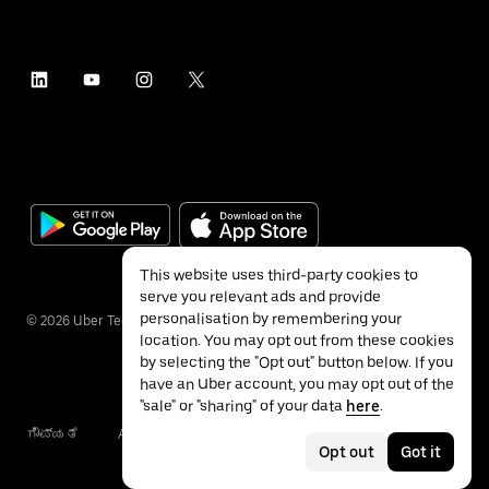
This website uses third-party cookies to
serve you relevant ads and provide
personalisation by remembering your
©
2026
Uber Technologies Inc.
location. You may opt out from these cookies
by selecting the "Opt out" button below. If you
have an Uber account, you may opt out of the
"sale" or "sharing" of your data
here
.
ಗೌಪ್ಯತೆ
Accessibility
ನಿಯಮಗಳು
Opt out
Got it