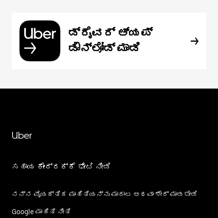
ಡ್ರೈವರ್ ಆ್ಯಪ್
ಡೌನ್‌ಲೋಡ್ ಮಾಡಿ
Uber
ಸಹಾಯ ಕೇಂದ್ರಕ್ಕೆ ಭೇಟಿ ನೀಡಿ
ನನ್ನ ವೈಯಕ್ತಿಕ ಮಾಹಿತಿಯನ್ನು ಮಾರಾಟ ಅಥವಾ ಶೇರ್‌ ಮಾಡಬೇಡಿ
Google ಮಾಹಿತಿ ನೀತಿ