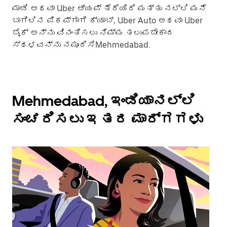
ಮಾಡಿ ಅಥವಾ Uber ಆ್ಯಪ್ ತೆರೆಯಿರಿ ಮತ್ತು ನಲ್ಲಿ ಮನೆ
ಬಾಗಿಲಿನ ಪಿಕಪ್‌ಗಾಗಿ ಕ್ಯಾಬ್, Uber Auto ಅಥವಾ Uber
ಬೈಕ್ ಅನ್ನು ವಿನಂತಿಸಲು ನಿಮ್ಮ ತಲುಪಬೇಕಾದ
ಸ್ಥಳವನ್ನು ನಮೂದಿಸಿMehmedabad.
Mehmedabad, ಇಂಡಿಯಾನಲ್ಲಿ
ಸಂಚರಿಸಲು ಇತರ ಮಾರ್ಗಗಳು