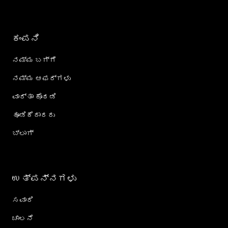
ಕಂಪನಿ
ನಮ್ಮ ಬಗ್ಗೆ
ನಮ್ಮ ಆಫರ್‌ಗಳು
ವಾರ್ತಾ ಕೊಠಡಿ
ಹೂಡಿಕೆದಾರರು
ಬ್ಲಾಗ್
ಉತ್ಪನ್ನಗಳು
ಸವಾರಿ
ಚಾಲನೆ