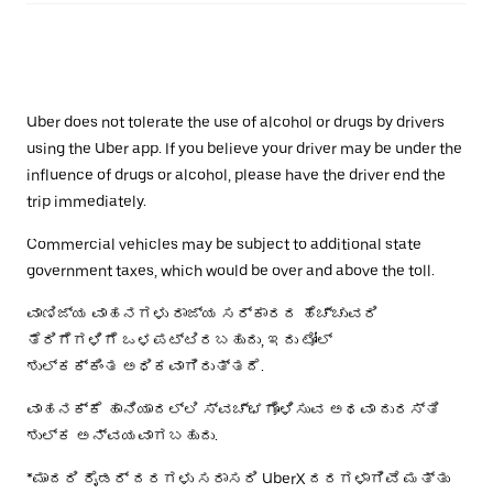
Uber does not tolerate the use of alcohol or drugs by drivers
using the Uber app. If you believe your driver may be under the
influence of drugs or alcohol, please have the driver end the
trip immediately.
Commercial vehicles may be subject to additional state
government taxes, which would be over and above the toll.
ವಾಣಿಜ್ಯ ವಾಹನಗಳು ರಾಜ್ಯ ಸರ್ಕಾರದ ಹೆಚ್ಚುವರಿ
ತೆರಿಗೆಗಳಿಗೆ ಒಳಪಟ್ಟಿರಬಹುದು, ಇದು ಟೋಲ್
ಶುಲ್ಕಕ್ಕಿಂತ ಅಧಿಕವಾಗಿರುತ್ತದೆ.
ವಾಹನಕ್ಕೆ ಹಾನಿಯಾದಲ್ಲಿ ಸ್ವಚ್ಛಗೊಳಿಸುವ ಅಥವಾ ದುರಸ್ತಿ
ಶುಲ್ಕ ಅನ್ವಯವಾಗಬಹುದು.
*ಮಾದರಿ ರೈಡರ್ ದರಗಳು ಸರಾಸರಿ UberX ದರಗಳಾಗಿವೆ ಮತ್ತು