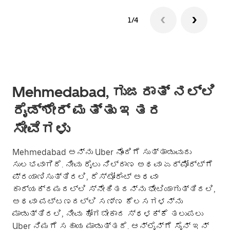
1/4
Mehmedabad, ಗುಜರಾತ್ ನಲ್ಲಿ
ರೈಡ್‌ಶೇರ್ ಮತ್ತು ಇತರ
ಸೇವೆಗಳು
Mehmedabad ಅನ್ನು Uber ನೊಂದಿಗೆ ಸುತ್ತಾಡುವುದು
ಸುಲಭವಾಗಿದೆ. ನೀವು ರೈಲು ನಿಲ್ದಾಣ ಅಥವಾ ಏರ್‌ಪೋರ್ಟ್‌ಗೆ
ಪ್ರಯಾಣಿಸುತ್ತಿರಲಿ, ರೆಸ್ಟೋರೆಂಟ್ ಅಥವಾ
ಕಾರ್ಯಕ್ರಮದಲ್ಲಿ ಸ್ನೇಹಿತರನ್ನು ಭೇಟಿಯಾಗುತ್ತಿರಲಿ,
ಅಥವಾ ಪಟ್ಟಣದಲ್ಲಿ ಸಣ್ಣ ಕೆಲಸಗಳನ್ನು
ಮಾಡುತ್ತಿರಲಿ, ನೀವು ಹೋಗಬೇಕಾದ ಸ್ಥಳಕ್ಕೆ ತಲುಪಲು
Uber ನಿಮಗೆ ಸಹಾಯ ಮಾಡುತ್ತದೆ. ಆನ್‌ಲೈನ್‌ಗೆ ಸೈನ್ ಇನ್