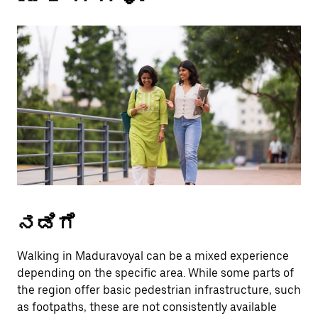
a
date.
Press
the
escape
button
to
close
the
calendar.
ನಡಿಗೆ
Walking in Maduravoyal can be a mixed experience
depending on the specific area. While some parts of
the region offer basic pedestrian infrastructure, such
as footpaths, these are not consistently available