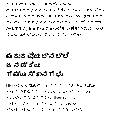
ಆದರೂ ಪ್ರಯಾಣದ ದಕ್ಷತೆಯು ಸಂಚಾರ
ಪರಿಸ್ಥಿತಿಗಳನ್ನು ಅವಲಂಬಿಸಿರಬಹುದು. ಈ ಪ್ರದೇಶದ
ವಿನ್ಯಾಸ ಮತ್ತು ಸಂಪರ್ಕವು ಪ್ರಮುಖ ಸ್ಥಳಗಳನ್ನು
ತಲುಪಲು ಬಸ್‌ಗಳನ್ನು ಅನುಕೂಲಕರ ಆಯ್ಕೆಯನ್ನಾಗಿ
ಮಾಡುತ್ತದೆ, ಆದಾಗ್ಯೂ ಪ್ರಯಾಣಿಕರು ಪೀಕ್ ಸಮಯದಲ್ಲಿ
ಸಂಭವನೀಯ ವಿಳಂಬವನ್ನು ಪರಿಗಣಿಸಬೇಕು.
ಮದುರವೊಯಲ್ನಲ್ಲಿ
ಜನಪ್ರಿಯ
ಗಮ್ಯಸ್ಥಾನಗಳು
Uber ಮದುರವೊಯಲ್ ನಗರದಲ್ಲಿ ಪ್ರಯಾಣವನ್ನು
ಸುಲಭಗೊಳಿಸುತ್ತದೆ. ಸವಾರರು ಎಲ್ಲಿಂದಲಾದರೂ
ಸವಾರಿಯನ್ನು ವಿನಂತಿಸಲು Uber ಅನ್ನು
ಬಳಸಬಹುದಾದರೂ, ಕೆಲವು ತಲುಪಬೇಕಾದ
ಸ್ಥಳಗಳು ಇತರ ಸ್ಥಳಗಳಿಗಿಂತ ಹೆಚ್ಚು