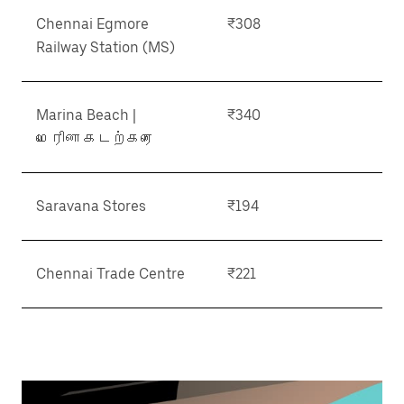
Chennai Egmore
₹308
Railway Station (MS)
Marina Beach |
₹340
மெரினா கடற்கரை
Saravana Stores
₹194
Chennai Trade Centre
₹221