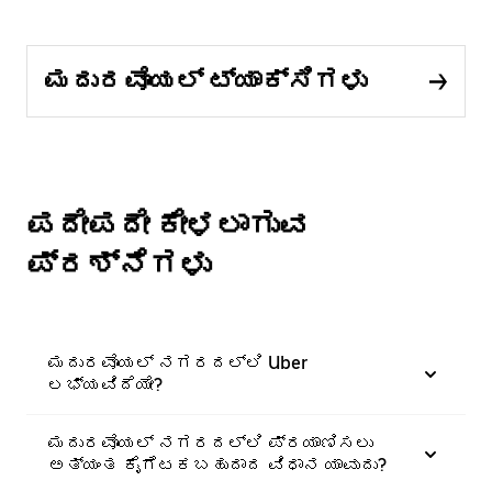
ಮದುರವೊಯಲ್ ಟ್ಯಾಕ್ಸಿಗಳು
ಪದೇಪದೇ ಕೇಳಲಾಗುವ
ಪ್ರಶ್ನೆಗಳು
ಮದುರವೊಯಲ್ ನಗರದಲ್ಲಿ Uber
ಲಭ್ಯವಿದೆಯೇ?
ಮದುರವೊಯಲ್ ನಗರದಲ್ಲಿ ಪ್ರಯಾಣಿಸಲು
ಅತ್ಯಂತ ಕೈಗೆಟಕಬಹುದಾದ ವಿಧಾನ ಯಾವುದು?