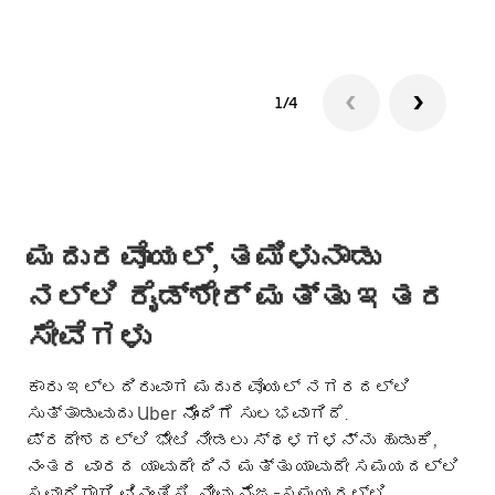
1/4
ಮದುರವೊಯಲ್, ತಮಿಳುನಾಡು
ನಲ್ಲಿ ರೈಡ್‌ಶೇರ್ ಮತ್ತು ಇತರ
ಸೇವೆಗಳು
ಕಾರು ಇಲ್ಲದಿರುವಾಗ ಮದುರವೊಯಲ್ ನಗರದಲ್ಲಿ
ಸುತ್ತಾಡುವುದು Uber ನೊಂದಿಗೆ ಸುಲಭವಾಗಿದೆ.
ಪ್ರದೇಶದಲ್ಲಿ ಭೇಟಿ ನೀಡಲು ಸ್ಥಳಗಳನ್ನು ಹುಡುಕಿ,
ನಂತರ ವಾರದ ಯಾವುದೇ ದಿನ ಮತ್ತು ಯಾವುದೇ ಸಮಯದಲ್ಲಿ
ಸವಾರಿಗಾಗಿ ವಿನಂತಿಸಿ. ನೀವು ನೈಜ-ಸಮಯದಲ್ಲಿ