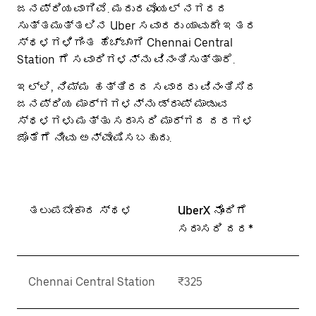
ಜನಪ್ರಿಯವಾಗಿವೆ. ಮದುರವೊಯಲ್ ನಗರದ
ಸುತ್ತಮುತ್ತಲಿನ Uber ಸವಾರರು ಯಾವುದೇ ಇತರ
ಸ್ಥಳಗಳಿಗಿಂತ ಹೆಚ್ಚಾಗಿ Chennai Central
Station ಗೆ ಸವಾರಿಗಳನ್ನು ವಿನಂತಿಸುತ್ತಾರೆ.
ಇಲ್ಲಿ, ನಿಮ್ಮ ಹತ್ತಿರದ ಸವಾರರು ವಿನಂತಿಸಿದ
ಜನಪ್ರಿಯ ಮಾರ್ಗಗಳನ್ನು ಡ್ರಾಪ್ ಮಾಡುವ
ಸ್ಥಳಗಳು ಮತ್ತು ಸರಾಸರಿ ಮಾರ್ಗದ ದರಗಳ
ಜೊತೆಗೆ ನೀವು ಅನ್ವೇಷಿಸಬಹುದು.
ತಲುಪಬೇಕಾದ ಸ್ಥಳ
UberX ನೊಂದಿಗೆ
ಸರಾಸರಿ ದರ*
Chennai Central Station
₹325