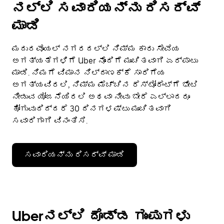
ನಲ್ಲಿ ಸವಾರಿಯನ್ನು ರಿಸರ್ವ್
ಮಾಡಿ
ಮದುರವೊಯಲ್ ನಗರದಲ್ಲಿ ನಿಮ್ಮ ಕಾರು ಸೇವೆಯ
ಅಗತ್ಯತೆಗಳಿಗೆ Uber ನೊಂದಿಗೆ ಮುಂಚಿತವಾಗಿ ಏರ್ಪಾಟು
ಮಾಡಿ. ನಿಮಗೆ ವಿಮಾನ ನಿಲ್ದಾಣಕ್ಕೆ ಸಾರಿಗೆಯ
ಅಗತ್ಯವಿರಲಿ, ನಿಮ್ಮ ಮೆಚ್ಚಿನ ರೆಸ್ಟೋರೆಂಟ್‌ಗೆ ಭೇಟಿ
ನೀಡುವ ಯೋಜನೆಯಿರಲಿ ಅಥವಾ ನೀವು ಬೇರೆ ಎಲ್ಲಾದರೂ
ಹೋಗುವುದಿದ್ದರೆ 30 ದಿನಗಳಷ್ಟು ಮುಂಚಿತವಾಗಿ
ಸವಾರಿಗಾಗಿ ವಿನಂತಿಸಿ.
ಸವಾರಿಯನ್ನು ರಿಸರ್ವ್ ಮಾಡಿ
Uberನಲ್ಲಿ ದೊಡ್ಡ ಗುಂಪುಗಳು