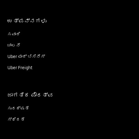
ಉತ್ಪನ್ನಗಳು
ಸವಾರಿ
ಚಾಲನೆ
Uber ಫಾರ್ ಬಿಸಿನೆಸ್
Uber Freight
ಜಾಗತಿಕ ಪೌರತ್ವ
ಸುರಕ್ಷತೆ
ಸ್ಥಿರತೆ