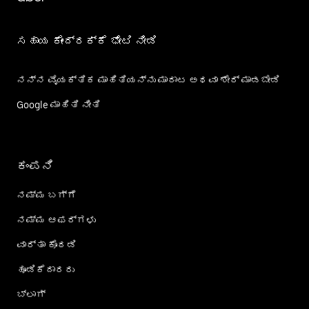
ಸಹಾಯ ಕೇಂದ್ರಕ್ಕೆ ಭೇಟಿ ನೀಡಿ
ನನ್ನ ವೈಯಕ್ತಿಕ ಮಾಹಿತಿಯನ್ನು ಮಾರಾಟ ಅಥವಾ ಶೇರ್‌ ಮಾಡಬೇಡಿ
Google ಮಾಹಿತಿ ನೀತಿ
ಕಂಪನಿ
ನಮ್ಮ ಬಗ್ಗೆ
ನಮ್ಮ ಆಫರ್‌ಗಳು
ವಾರ್ತಾ ಕೊಠಡಿ
ಹೂಡಿಕೆದಾರರು
ಬ್ಲಾಗ್