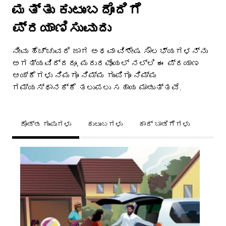
ಮತ್ತು ಕುಟುಂಬದೊಂದಿಗೆ
ಪ್ರಯಾಣಿಸುವುದು
ನೀವು ಹೆಚ್ಚುವರಿ ಜಾಗ ಅಥವಾ ವಿಶೇಷ ಸೌಲಭ್ಯಗಳನ್ನು
ಅಗತ್ಯವಿದ್ದರೂ, ಮದುರವೊಯಲ್ ನಲ್ಲಿ ಈ ಪ್ರಯಾಣ
ಆಯ್ಕೆಗಳು ನಿಮಗೂ ನಿಮ್ಮ ಗುಂಪಿಗೂ ನಿಮ್ಮ
ಗಮ್ಯಸ್ಥಾನಕ್ಕೆ ತಲುಪಲು ಸಹಾಯ ಮಾಡುತ್ತವೆ.
ದೊಡ್ಡ ಗುಂಪುಗಳು
ಕುಟುಂಬಗಳು
ಕಾರ್ ಬಾಡಿಗೆಗಳು