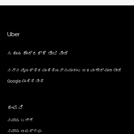
Uber
ಸಹಾಯ ಕೇಂದ್ರಕ್ಕೆ ಭೇಟಿ ನೀಡಿ
ನನ್ನ ವೈಯಕ್ತಿಕ ಮಾಹಿತಿಯನ್ನು ಮಾರಾಟ ಅಥವಾ ಶೇರ್‌ ಮಾಡಬೇಡಿ
Google ಮಾಹಿತಿ ನೀತಿ
ಕಂಪನಿ
ನಮ್ಮ ಬಗ್ಗೆ
ನಮ್ಮ ಆಫರ್‌ಗಳು