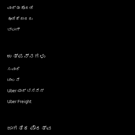
ವಾರ್ತಾ ಕೊಠಡಿ
ಹೂಡಿಕೆದಾರರು
ಬ್ಲಾಗ್
ಉತ್ಪನ್ನಗಳು
ಸವಾರಿ
ಚಾಲನೆ
Uber ಫಾರ್ ಬಿಸಿನೆಸ್
Uber Freight
ಜಾಗತಿಕ ಪೌರತ್ವ