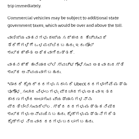
trip immediately.
Commercial vehicles may be subject to additional state
government taxes, which would be over and above the toll.
ವಾಣಿಜ್ಯ ವಾಹನಗಳು ರಾಜ್ಯ ಸರ್ಕಾರದ ಹೆಚ್ಚುವರಿ
ತೆರಿಗೆಗಳಿಗೆ ಒಳಪಟ್ಟಿರಬಹುದು, ಇದು ಟೋಲ್
ಶುಲ್ಕಕ್ಕಿಂತ ಅಧಿಕವಾಗಿರುತ್ತದೆ.
ವಾಹನಕ್ಕೆ ಹಾನಿಯಾದಲ್ಲಿ ಸ್ವಚ್ಛಗೊಳಿಸುವ ಅಥವಾ ದುರಸ್ತಿ
ಶುಲ್ಕ ಅನ್ವಯವಾಗಬಹುದು.
*ಮಾದರಿ ರೈಡರ್ ದರಗಳು ಸರಾಸರಿ UberX ದರಗಳಾಗಿವೆ ಮತ್ತು
ಭೂಗೋಳ, ಸಂಚಾರ ವಿಳಂಬಗಳು, ಪ್ರಚಾರಗಳು ಅಥವಾ ಇತರ
ಕಾರಣಗಳಿಂದ ಉಂಟಾಗುವ ವ್ಯತ್ಯಾಸಗಳನ್ನು
ಪ್ರತಿಬಿಂಬಿಸುವುದಿಲ್ಲ. ಸ್ಥಿರ ದರಗಳು ಮತ್ತು ಕನಿಷ್ಠ
ಶುಲ್ಕಗಳು ಅನ್ವಯಿಸಬಹುದು. ರೈಡ್‌ಗಳು ಮತ್ತು ನಿಗದಿತ
ರೈಡ್‌ಗಳ ನಿಜವಾದ ದರಗಳು ಬದಲಾಗಬಹುದು.