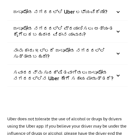
ಜಂಬೂಘೋಡ ನಗರದಲ್ಲಿ Uber ಲಭ್ಯವಿದೆಯೇ?
ಜಂಬೂಘೋಡ ನಗರದಲ್ಲಿ ಪ್ರಯಾಣಿಸಲು ಅತ್ಯಂತ
ಕೈಗೆಟಕಬಹುದಾದ ವಿಧಾನ ಯಾವುದು?
ನಾನು ಕಾರು ಇಲ್ಲದೆ ಜಂಬೂಘೋಡ ನಗರದಲ್ಲಿ
ಸುತ್ತಾಡಬಹುದೇ?
ಸವಾರರನ್ನು ಸುರಕ್ಷಿತವಾಗಿಡಲು ಜಂಬೂಘೋಡ
ನಗರದಲ್ಲಿನ Uber ಹೇಗೆ ಸಹಾಯ ಮಾಡುತ್ತದೆ?
Uber does not tolerate the use of alcohol or drugs by drivers
using the Uber app. If you believe your driver may be under the
influence of drugs or alcohol, please have the driver end the