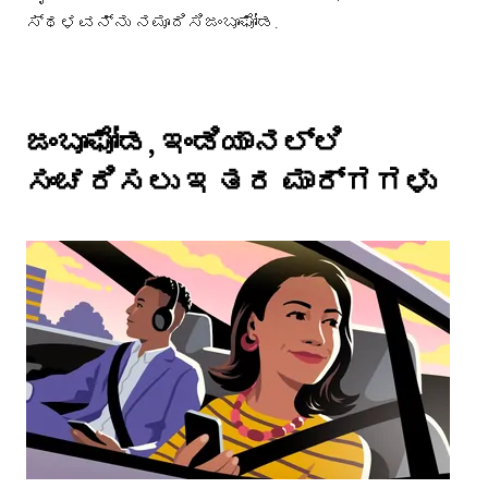
ಸ್ಥಳವನ್ನು ನಮೂದಿಸಿಜಂಬೂಘೋಡ.
ಜಂಬೂಘೋಡ, ಇಂಡಿಯಾನಲ್ಲಿ
ಸಂಚರಿಸಲು ಇತರ ಮಾರ್ಗಗಳು