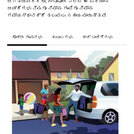
ಅಗತ್ಯವಿದ್ದರೂ, ಜಂಬೂಘೋಡ ನಲ್ಲಿ ಈ ಪ್ರಯಾಣ
ಆಯ್ಕೆಗಳು ನಿಮಗೂ ನಿಮ್ಮ ಗುಂಪಿಗೂ ನಿಮ್ಮ
ಗಮ್ಯಸ್ಥಾನಕ್ಕೆ ತಲುಪಲು ಸಹಾಯ ಮಾಡುತ್ತವೆ.
ದೊಡ್ಡ ಗುಂಪುಗಳು
ಕುಟುಂಬಗಳು
ಕಾರ್ ಬಾಡಿಗೆಗಳು