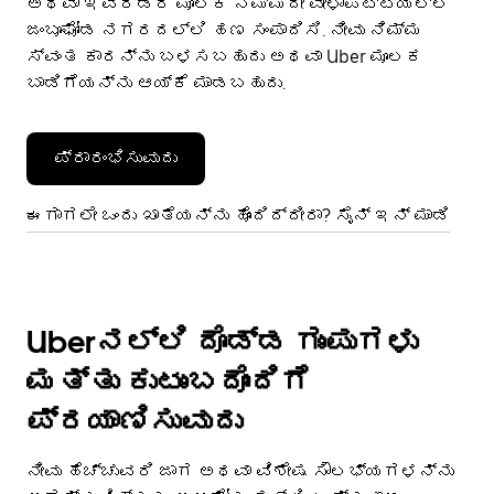
ಅಥವಾ ಇವೆರಡರ ಮೂಲಕ ನಿಮ್ಮದೇ ವೇಳಾಪಟ್ಟಿಯಲ್ಲಿ
ಜಂಬೂಘೋಡ ನಗರದಲ್ಲಿ ಹಣ ಸಂಪಾದಿಸಿ. ನೀವು ನಿಮ್ಮ
ಸ್ವಂತ ಕಾರನ್ನು ಬಳಸಬಹುದು ಅಥವಾ Uber ಮೂಲಕ
ಬಾಡಿಗೆಯನ್ನು ಆಯ್ಕೆ ಮಾಡಬಹುದು.
ಪ್ರಾರಂಭಿಸುವುದು
ಈಗಾಗಲೇ ಒಂದು ಖಾತೆಯನ್ನು ಹೊಂದಿದ್ದೀರಾ? ಸೈನ್ ಇನ್ ಮಾಡಿ
Uberನಲ್ಲಿ ದೊಡ್ಡ ಗುಂಪುಗಳು
ಮತ್ತು ಕುಟುಂಬದೊಂದಿಗೆ
ಪ್ರಯಾಣಿಸುವುದು
ನೀವು ಹೆಚ್ಚುವರಿ ಜಾಗ ಅಥವಾ ವಿಶೇಷ ಸೌಲಭ್ಯಗಳನ್ನು