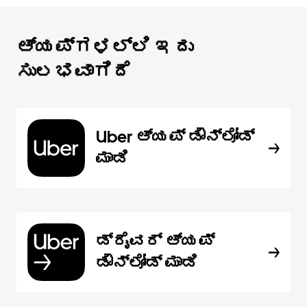
ಆ್ಯಪ್‌‌ಗಳಲ್ಲಿ ಇದು
ಸುಲಭವಾಗಿದೆ
Uber ಆ್ಯಪ್‍ ಡೌನ್‌ಲೋಡ್
ಮಾಡಿ
ಡ್ರೈವರ್ ಆ್ಯಪ್
ಡೌನ್‌ಲೋಡ್ ಮಾಡಿ