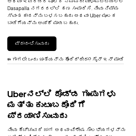
ಅಥವಾ ಇವೆರಡರ ಮೂಲಕ ನಿಮ್ಮದೇ ವೇಳಾಪಟ್ಟಿಯಲ್ಲಿ
Dasapalla ನಗರದಲ್ಲಿ ಹಣ ಸಂಪಾದಿಸಿ. ನೀವು ನಿಮ್ಮ
ಸ್ವಂತ ಕಾರನ್ನು ಬಳಸಬಹುದು ಅಥವಾ Uber ಮೂಲಕ
ಬಾಡಿಗೆಯನ್ನು ಆಯ್ಕೆ ಮಾಡಬಹುದು.
ಪ್ರಾರಂಭಿಸುವುದು
ಈಗಾಗಲೇ ಒಂದು ಖಾತೆಯನ್ನು ಹೊಂದಿದ್ದೀರಾ? ಸೈನ್ ಇನ್ ಮಾಡಿ
Uberನಲ್ಲಿ ದೊಡ್ಡ ಗುಂಪುಗಳು
ಮತ್ತು ಕುಟುಂಬದೊಂದಿಗೆ
ಪ್ರಯಾಣಿಸುವುದು
ನೀವು ಹೆಚ್ಚುವರಿ ಜಾಗ ಅಥವಾ ವಿಶೇಷ ಸೌಲಭ್ಯಗಳನ್ನು