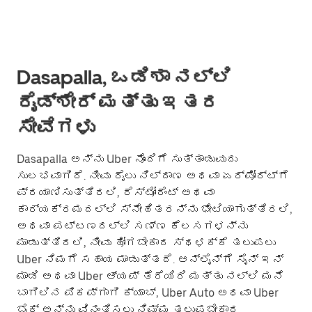
Dasapalla, ಒಡಿಶಾ ನಲ್ಲಿ
ರೈಡ್‌ಶೇರ್ ಮತ್ತು ಇತರ
ಸೇವೆಗಳು
Dasapalla ಅನ್ನು Uber ನೊಂದಿಗೆ ಸುತ್ತಾಡುವುದು
ಸುಲಭವಾಗಿದೆ. ನೀವು ರೈಲು ನಿಲ್ದಾಣ ಅಥವಾ ಏರ್‌ಪೋರ್ಟ್‌ಗೆ
ಪ್ರಯಾಣಿಸುತ್ತಿರಲಿ, ರೆಸ್ಟೋರೆಂಟ್ ಅಥವಾ
ಕಾರ್ಯಕ್ರಮದಲ್ಲಿ ಸ್ನೇಹಿತರನ್ನು ಭೇಟಿಯಾಗುತ್ತಿರಲಿ,
ಅಥವಾ ಪಟ್ಟಣದಲ್ಲಿ ಸಣ್ಣ ಕೆಲಸಗಳನ್ನು
ಮಾಡುತ್ತಿರಲಿ, ನೀವು ಹೋಗಬೇಕಾದ ಸ್ಥಳಕ್ಕೆ ತಲುಪಲು
Uber ನಿಮಗೆ ಸಹಾಯ ಮಾಡುತ್ತದೆ. ಆನ್‌ಲೈನ್‌ಗೆ ಸೈನ್ ಇನ್
ಮಾಡಿ ಅಥವಾ Uber ಆ್ಯಪ್ ತೆರೆಯಿರಿ ಮತ್ತು ನಲ್ಲಿ ಮನೆ
ಬಾಗಿಲಿನ ಪಿಕಪ್‌ಗಾಗಿ ಕ್ಯಾಬ್, Uber Auto ಅಥವಾ Uber
ಬೈಕ್ ಅನ್ನು ವಿನಂತಿಸಲು ನಿಮ್ಮ ತಲುಪಬೇಕಾದ