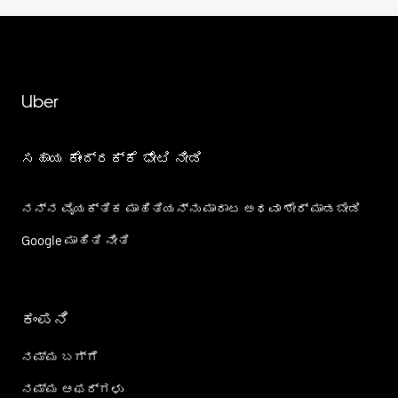
Uber
ಸಹಾಯ ಕೇಂದ್ರಕ್ಕೆ ಭೇಟಿ ನೀಡಿ
ನನ್ನ ವೈಯಕ್ತಿಕ ಮಾಹಿತಿಯನ್ನು ಮಾರಾಟ ಅಥವಾ ಶೇರ್‌ ಮಾಡಬೇಡಿ
Google ಮಾಹಿತಿ ನೀತಿ
ಕಂಪನಿ
ನಮ್ಮ ಬಗ್ಗೆ
ನಮ್ಮ ಆಫರ್‌ಗಳು