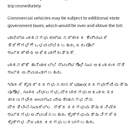
trip immediately.
Commercial vehicles may be subject to additional state
government taxes, which would be over and above the toll.
ವಾಣಿಜ್ಯ ವಾಹನಗಳು ರಾಜ್ಯ ಸರ್ಕಾರದ ಹೆಚ್ಚುವರಿ
ತೆರಿಗೆಗಳಿಗೆ ಒಳಪಟ್ಟಿರಬಹುದು, ಇದು ಟೋಲ್
ಶುಲ್ಕಕ್ಕಿಂತ ಅಧಿಕವಾಗಿರುತ್ತದೆ.
ವಾಹನಕ್ಕೆ ಹಾನಿಯಾದಲ್ಲಿ ಸ್ವಚ್ಛಗೊಳಿಸುವ ಅಥವಾ ದುರಸ್ತಿ
ಶುಲ್ಕ ಅನ್ವಯವಾಗಬಹುದು.
*ಮಾದರಿ ರೈಡರ್ ದರಗಳು ಸರಾಸರಿ UberX ದರಗಳಾಗಿವೆ ಮತ್ತು
ಭೂಗೋಳ, ಸಂಚಾರ ವಿಳಂಬಗಳು, ಪ್ರಚಾರಗಳು ಅಥವಾ ಇತರ
ಕಾರಣಗಳಿಂದ ಉಂಟಾಗುವ ವ್ಯತ್ಯಾಸಗಳನ್ನು
ಪ್ರತಿಬಿಂಬಿಸುವುದಿಲ್ಲ. ಸ್ಥಿರ ದರಗಳು ಮತ್ತು ಕನಿಷ್ಠ
ಶುಲ್ಕಗಳು ಅನ್ವಯಿಸಬಹುದು. ರೈಡ್‌ಗಳು ಮತ್ತು ನಿಗದಿತ
ರೈಡ್‌ಗಳ ನಿಜವಾದ ದರಗಳು ಬದಲಾಗಬಹುದು.