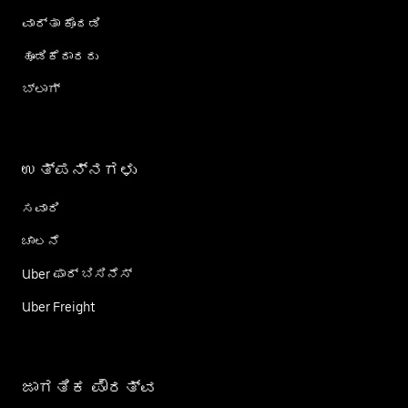
ವಾರ್ತಾ ಕೊಠಡಿ
ಹೂಡಿಕೆದಾರರು
ಬ್ಲಾಗ್
ಉತ್ಪನ್ನಗಳು
ಸವಾರಿ
ಚಾಲನೆ
Uber ಫಾರ್ ಬಿಸಿನೆಸ್
Uber Freight
ಜಾಗತಿಕ ಪೌರತ್ವ