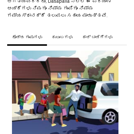
ಅಗತ್ಯವಿದ್ದರೂ, Dasapalla ನಲ್ಲಿ ಈ ಪ್ರಯಾಣ
ಆಯ್ಕೆಗಳು ನಿಮಗೂ ನಿಮ್ಮ ಗುಂಪಿಗೂ ನಿಮ್ಮ
ಗಮ್ಯಸ್ಥಾನಕ್ಕೆ ತಲುಪಲು ಸಹಾಯ ಮಾಡುತ್ತವೆ.
ದೊಡ್ಡ ಗುಂಪುಗಳು
ಕುಟುಂಬಗಳು
ಕಾರ್ ಬಾಡಿಗೆಗಳು