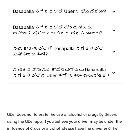
Dasapalla ನಗರದಲ್ಲಿ Uber ಲಭ್ಯವಿದೆಯೇ?
Dasapalla ನಗರದಲ್ಲಿ ಪ್ರಯಾಣಿಸಲು
ಅತ್ಯಂತ ಕೈಗೆಟಕಬಹುದಾದ ವಿಧಾನ ಯಾವುದು?
ನಾನು ಕಾರು ಇಲ್ಲದೆ Dasapalla ನಗರದಲ್ಲಿ
ಸುತ್ತಾಡಬಹುದೇ?
ಸವಾರರನ್ನು ಸುರಕ್ಷಿತವಾಗಿಡಲು Dasapalla
ನಗರದಲ್ಲಿನ Uber ಹೇಗೆ ಸಹಾಯ ಮಾಡುತ್ತದೆ?
Uber does not tolerate the use of alcohol or drugs by drivers
using the Uber app. If you believe your driver may be under the
influence of drugs or alcohol, please have the driver end the