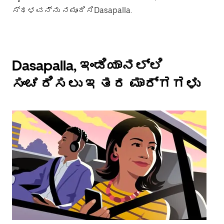
ಸ್ಥಳವನ್ನು ನಮೂದಿಸಿDasapalla.
Dasapalla, ಇಂಡಿಯಾನಲ್ಲಿ
ಸಂಚರಿಸಲು ಇತರ ಮಾರ್ಗಗಳು