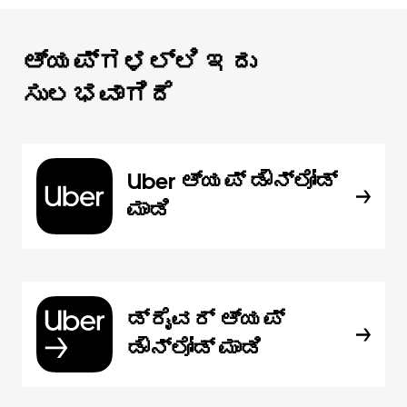
ಆ್ಯಪ್‌‌ಗಳಲ್ಲಿ ಇದು
ಸುಲಭವಾಗಿದೆ
Uber ಆ್ಯಪ್‍ ಡೌನ್‌ಲೋಡ್
ಮಾಡಿ
ಡ್ರೈವರ್ ಆ್ಯಪ್
ಡೌನ್‌ಲೋಡ್ ಮಾಡಿ