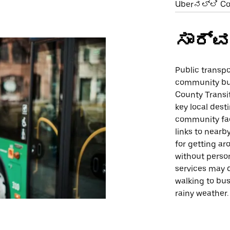
Uberನಲ್ಲಿ Co
ಸಾರ್ವ
Public transpo
community bus
County Transi
key local dest
community fac
links to nearb
for getting aro
without perso
services may 
walking to bus
rainy weather.