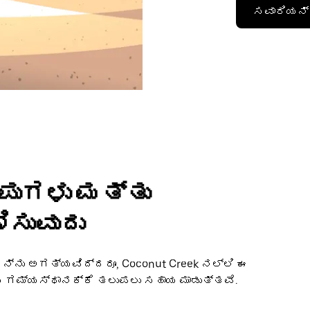
ಸವಾರಿಯನ್ನ
ಂಪುಗಳು ಮತ್ತು
ಿಸುವುದು
ನ್ನು ಅಗತ್ಯವಿದ್ದರೂ, Coconut Creek ನಲ್ಲಿ ಈ
್ಮ ಗಮ್ಯಸ್ಥಾನಕ್ಕೆ ತಲುಪಲು ಸಹಾಯ ಮಾಡುತ್ತವೆ.