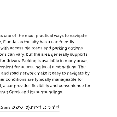
s one of the most practical ways to navigate
 Florida, as the city has a car-friendly
 with accessible roads and parking options.
ions can vary, but the area generally supports
for drivers. Parking is available in many areas,
enient for accessing local destinations. The
t and road network make it easy to navigate by
er conditions are typically manageable for
l, a car provides flexibility and convenience for
onut Creek and its surroundings.
eek ನಲ್ಲಿ ರೈಡ್‌ಗಾಗಿ ವಿನಂತಿಸಿ