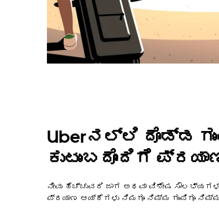
Uberನಲ್ಲಿ ದೊಡ್ಡ ಗು
ಕುಟುಂಬದೊಂದಿಗೆ ಪ್ರಯಾಣ
ನೀವು ಹೆಚ್ಚುವರಿ ಜಾಗ ಅಥವಾ ವಿಶೇಷ ಸೌಲಭ್ಯಗಳ
ಪ್ರಯಾಣ ಆಯ್ಕೆಗಳು ನಿಮಗೂ ನಿಮ್ಮ ಗುಂಪಿಗೂ ನಿಮ