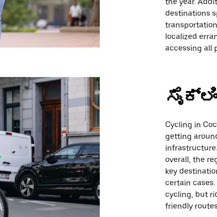
the year. Addi
destinations s
transportation 
localized erran
accessing all p
ಸೈಕ್ಲಿ
Cycling in Coc
getting around
infrastructure
overall, the r
key destinatio
certain cases. 
cycling, but r
friendly route