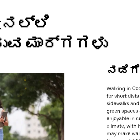
kನಲ್ಲಿ
ರುವ ಮಾರ್ಗಗಳು
ನಡಿಗ
Walking in Coc
for short dist
sidewalks and 
green spaces 
enjoyable in c
climate, with 
may make walk