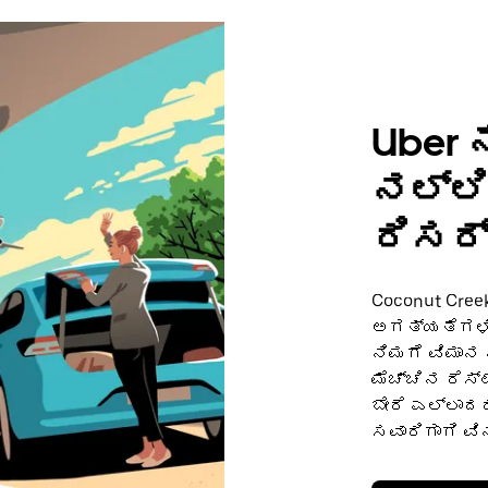
Uber ನ
ನಲ್ಲಿ
ರಿಸರ್
Coconut Cre
ಅಗತ್ಯತೆಗಳಿಗೆ 
ನಿಮಗೆ ವಿಮಾನ
ಮೆಚ್ಚಿನ ರೆಸ್ಟ
ಬೇರೆ ಎಲ್ಲಾದರ
ಸವಾರಿಗಾಗಿ ವಿನ