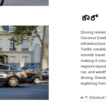
ಕಾರ್
Driving remain
Coconut Creek,
infrastructure
Traffic condit
smooth travel 
making it conv
region’s layou
car, and weath
driving. Overal
exploring Coc
ಈಗ Coconut Cr