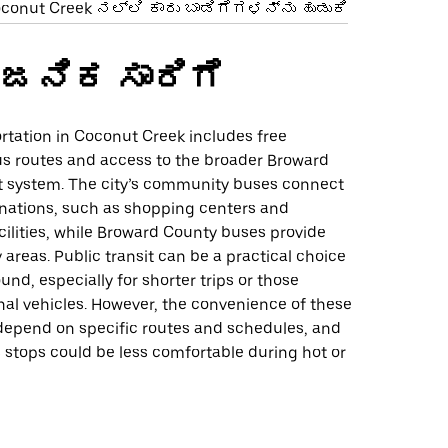
conut Creek ನಲ್ಲಿ ಕಾರು ಬಾಡಿಗೆಗಳನ್ನು ಹುಡುಕಿ
ಜನಿಕ ಸಾರಿಗೆ
rtation in Coconut Creek includes free
 routes and access to the broader Broward
t system. The city’s community buses connect
inations, such as shopping centers and
ilities, while Broward County buses provide
y areas. Public transit can be a practical choice
und, especially for shorter trips or those
nal vehicles. However, the convenience of these
depend on specific routes and schedules, and
 stops could be less comfortable during hot or