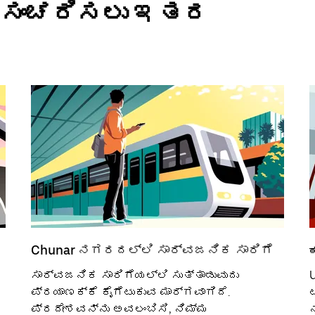
ಲಿ ಸಂಚರಿಸಲು ಇತರ
Chunar ನಗರದಲ್ಲಿ ಸಾರ್ವಜನಿಕ ಸಾರಿಗೆ
ಸಾರ್ವಜನಿಕ ಸಾರಿಗೆಯಲ್ಲಿ ಸುತ್ತಾಡುವುದು
U
ಪ್ರಯಾಣಕ್ಕೆ ಕೈಗೆಟುಕುವ ಮಾರ್ಗವಾಗಿದೆ.
ಪ್ರದೇಶವನ್ನು ಅವಲಂಬಿಸಿ, ನಿಮ್ಮ