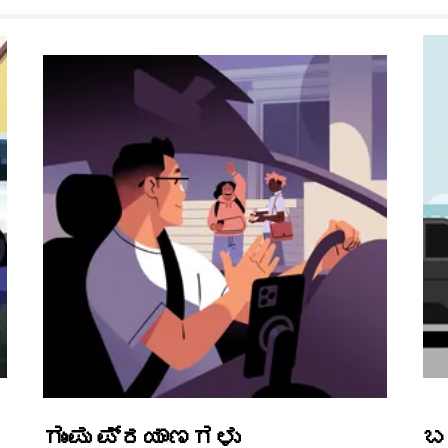
ಗುಂಪು ಪ್ರಯಾಣಗಳು
ಬ