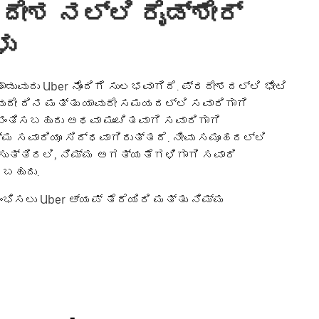
ೇಶ ನಲ್ಲಿ ರೈಡ್‌ಶೇರ್
ು
ುವುದು Uber ನೊಂದಿಗೆ ಸುಲಭವಾಗಿದೆ. ಪ್ರದೇಶದಲ್ಲಿ ಭೇಟಿ
ುದೇ ದಿನ ಮತ್ತು ಯಾವುದೇ ಸಮಯದಲ್ಲಿ ಸವಾರಿಗಾಗಿ
ನಂತಿಸಬಹುದು ಅಥವಾ ಮುಂಚಿತವಾಗಿ ಸವಾರಿಗಾಗಿ
್ಮ ಸವಾರಿಯೂ ಸಿದ್ಧವಾಗಿರುತ್ತದೆ. ನೀವು ಸಮೂಹದಲ್ಲಿ
ಿಸುತ್ತಿರಲಿ, ನಿಮ್ಮ ಅಗತ್ಯತೆಗಳಿಗಾಗಿ ಸವಾರಿ
ಸಬಹುದು.
ಿಸಲು Uber ಆ್ಯಪ್ ತೆರೆಯಿರಿ ಮತ್ತು ನಿಮ್ಮ