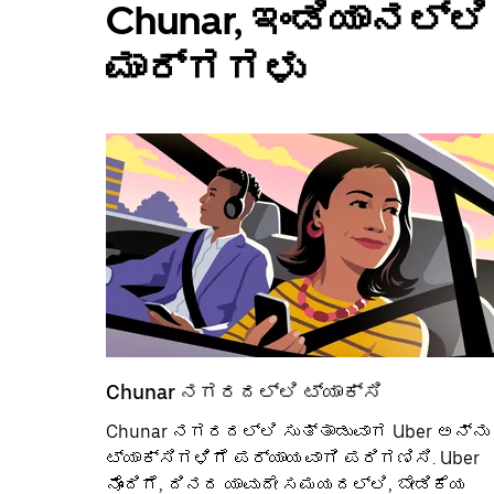
Chunar, ಇಂಡಿಯಾನಲ್
ಮಾರ್ಗಗಳು
Chunar‌ ನಗರದಲ್ಲಿ ಟ್ಯಾಕ್ಸಿ
Chunar ನಗರದಲ್ಲಿ ಸುತ್ತಾಡುವಾಗ Uber ಅನ್ನು
ಟ್ಯಾಕ್ಸಿಗಳಿಗೆ ಪರ್ಯಾಯವಾಗಿ ಪರಿಗಣಿಸಿ. Uber
ನೊಂದಿಗೆ, ದಿನದ ಯಾವುದೇ ಸಮಯದಲ್ಲಿ, ಬೇಡಿಕೆಯ