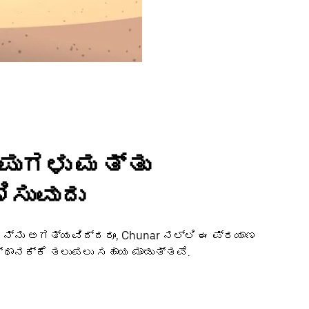
ಂಪುಗಳು ಮತ್ತು
ಿಸುವುದು
ಳನ್ನು ಅಗತ್ಯವಿದ್ದರೂ, Chunar ನಲ್ಲಿ ಈ ಪ್ರಯಾಣ
ಸ್ಥಾನಕ್ಕೆ ತಲುಪಲು ಸಹಾಯ ಮಾಡುತ್ತವೆ.