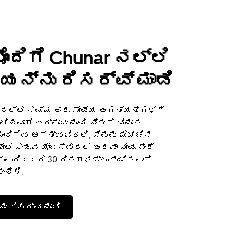
ೊಂದಿಗೆ Chunar ನಲ್ಲಿ
ಯನ್ನು ರಿಸರ್ವ್ ಮಾಡಿ
ಲ್ಲಿ ನಿಮ್ಮ ಕಾರು ಸೇವೆಯ ಅಗತ್ಯತೆಗಳಿಗೆ
ಮುಂಚಿತವಾಗಿ ಏರ್ಪಾಟು ಮಾಡಿ. ನಿಮಗೆ ವಿಮಾನ
 ಸಾರಿಗೆಯ ಅಗತ್ಯವಿರಲಿ, ನಿಮ್ಮ ಮೆಚ್ಚಿನ
ೆ ಭೇಟಿ ನೀಡುವ ಯೋಜನೆಯಿರಲಿ ಅಥವಾ ನೀವು ಬೇರೆ
ುವುದಿದ್ದರೆ 30 ದಿನಗಳಷ್ಟು ಮುಂಚಿತವಾಗಿ
ಂತಿಸಿ.
ು ರಿಸರ್ವ್ ಮಾಡಿ