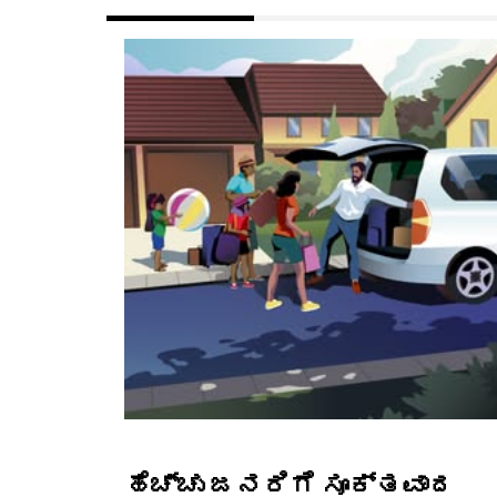
ಹೆಚ್ಚು ಜನರಿಗೆ ಸೂಕ್ತವಾದ