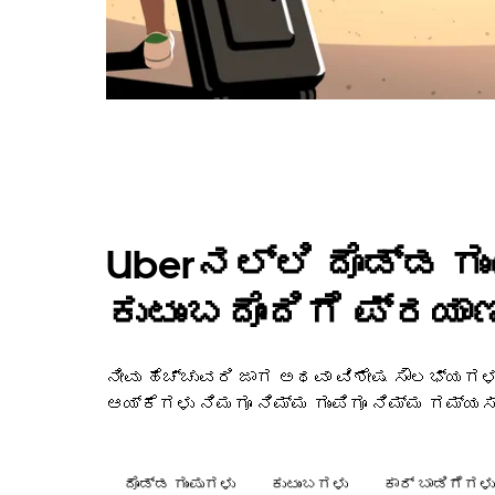
Uberನಲ್ಲಿ ದೊಡ್ಡ ಗು
ಕುಟುಂಬದೊಂದಿಗೆ ಪ್ರಯಾಣ
ನೀವು ಹೆಚ್ಚುವರಿ ಜಾಗ ಅಥವಾ ವಿಶೇಷ ಸೌಲಭ್ಯಗ
ಆಯ್ಕೆಗಳು ನಿಮಗೂ ನಿಮ್ಮ ಗುಂಪಿಗೂ ನಿಮ್ಮ ಗಮ್ಯ
ದೊಡ್ಡ ಗುಂಪುಗಳು
ಕುಟುಂಬಗಳು
ಕಾರ್ ಬಾಡಿಗೆಗಳು