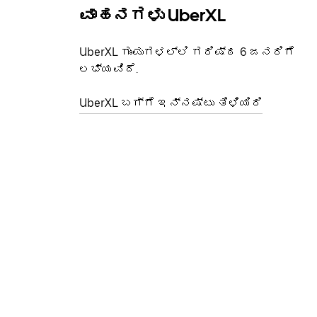
ವಾಹನಗಳು UberXL
UberXL ಗುಂಪುಗಳಲ್ಲಿ ಗರಿಷ್ಠ 6 ಜನರಿಗೆ
ಲಭ್ಯವಿದೆ.
UberXL ಬಗ್ಗೆ ಇನ್ನಷ್ಟು ತಿಳಿಯಿರಿ