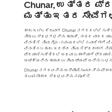
Chunar, ಉತ್ತರ ಪ್ರದ
ಮತ್ತು ಇತರ ಸೇವೆಗಳ
ಕಾರು ಇಲ್ಲದಿರುವಾಗ Chunar ನಗರದಲ್ಲಿ ಸುತ್ತಾಡ
ನೀಡಲು ಸ್ಥಳಗಳನ್ನು ಹುಡುಕಿ, ನಂತರ ವಾರದ ಯಾವ
ವಿನಂತಿಸಿ. ನೀವು ನೈಜ-ಸಮಯದಲ್ಲಿ ಸವಾರಿಗಾಗಿ ವಿ
ವಿನಂತಿಸಬಹುದು. ಇದರಿಂದ ನೀವು ಸಿದ್ಧರಾದಾಗ ನಿಮ
ಪ್ರಯಾಣಿಸುತ್ತಿರಲಿ ಅಥವಾ ಏಕಾಂಗಿಯಾಗಿ ಪ್ರಯಾಣ
ಆಯ್ಕೆಯನ್ನು ಹುಡುಕಲು ನೀವು ಆ್ಯಪ್ ಅನ್ನು ಬಳ
Chunar ನಗರವನ್ನು ಅನ್ವೇಷಿಸುವುದನ್ನು ಪ್ರಾರಂಭ
ತಲುಪಬೇಕಾದ ಸ್ಥಳವನ್ನು ನಮೂದಿಸಿ.