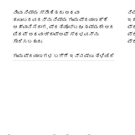
ನೀವು ನಿಮ್ಮ ಸ್ನೇಹಿತರು ಅಥವಾ
ನಿ
ಕುಟುಂಬದವರನ್ನು ನಿಮ್ಮ ಗುಂಪು ಪ್ರಯಾಣಕ್ಕೆ
ಇದ
ಆಹ್ವಾನಿಸಿದಾಗ, ಪ್ರತಿಯೊಬ್ಬರೂ ತಮ್ಮದೇ ಆದ
ಪ್
ಪಿಕಪ್ ಅಥವಾ ಡ್ರಾಪ್‌ಆಫ್ ಸ್ಥಳವನ್ನು
ಪ್
ಸೇರಿಸಬಹುದು.
ಪ್
ಗುಂಪು ಪ್ರಯಾಣಗಳ ಬಗ್ಗೆ ಇನ್ನಷ್ಟು ತಿಳಿಯಿರಿ