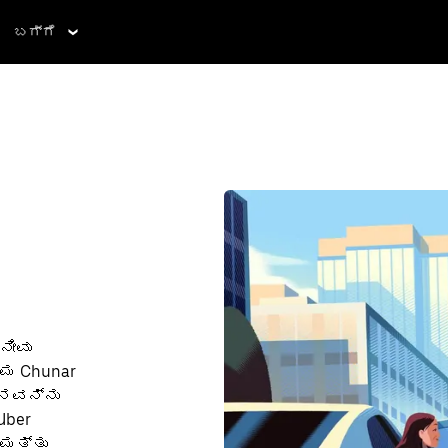
ಬಗ್ಗೆ
ನೀವು
್ಮ Chunar
ನವನ್ನು
Uber
ಿ ಮತ್ತು