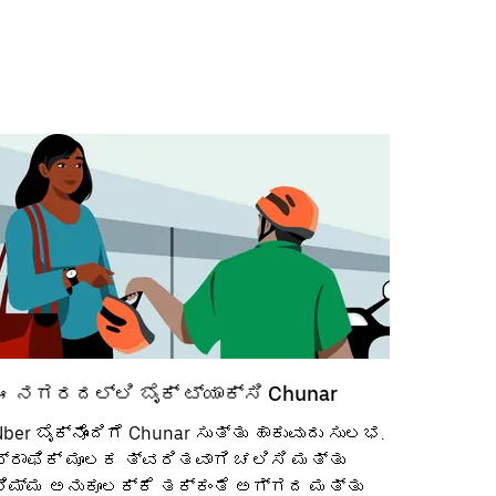
ಈ ನಗರದಲ್ಲಿ ಬೈಕ್ ಟ್ಯಾಕ್ಸಿ Chunar
ber ಬೈಕ್‌ನೊಂದಿಗೆ Chunar ಸುತ್ತು ಹಾಕುವುದು ಸುಲಭ.
ಟ್ರಾಫಿಕ್ ಮೂಲಕ ತ್ವರಿತವಾಗಿ ಚಲಿಸಿ ಮತ್ತು
ನಿಮ್ಮ ಅನುಕೂಲಕ್ಕೆ ತಕ್ಕಂತೆ ಅಗ್ಗದ ಮತ್ತು