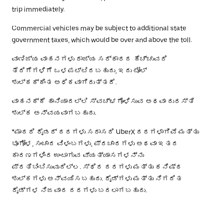
trip immediately.
Commercial vehicles may be subject to additional state
government taxes, which would be over and above the toll.
ವಾಣಿಜ್ಯ ವಾಹನಗಳು ರಾಜ್ಯ ಸರ್ಕಾರದ ಹೆಚ್ಚುವರಿ
ತೆರಿಗೆಗಳಿಗೆ ಒಳಪಟ್ಟಿರಬಹುದು, ಇದು ಟೋಲ್
ಶುಲ್ಕಕ್ಕಿಂತ ಅಧಿಕವಾಗಿರುತ್ತದೆ.
ವಾಹನಕ್ಕೆ ಹಾನಿಯಾದಲ್ಲಿ ಸ್ವಚ್ಛಗೊಳಿಸುವ ಅಥವಾ ದುರಸ್ತಿ
ಶುಲ್ಕ ಅನ್ವಯವಾಗಬಹುದು.
*ಮಾದರಿ ರೈಡರ್ ದರಗಳು ಸರಾಸರಿ UberX ದರಗಳಾಗಿವೆ ಮತ್ತು
ಭೂಗೋಳ, ಸಂಚಾರ ವಿಳಂಬಗಳು, ಪ್ರಚಾರಗಳು ಅಥವಾ ಇತರ
ಕಾರಣಗಳಿಂದ ಉಂಟಾಗುವ ವ್ಯತ್ಯಾಸಗಳನ್ನು
ಪ್ರತಿಬಿಂಬಿಸುವುದಿಲ್ಲ. ಸ್ಥಿರ ದರಗಳು ಮತ್ತು ಕನಿಷ್ಠ
ಶುಲ್ಕಗಳು ಅನ್ವಯಿಸಬಹುದು. ರೈಡ್‌ಗಳು ಮತ್ತು ನಿಗದಿತ
ರೈಡ್‌ಗಳ ನಿಜವಾದ ದರಗಳು ಬದಲಾಗಬಹುದು.