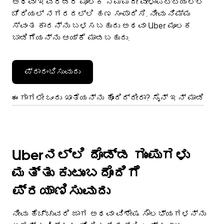
ಅಥವಾ ಇವೆರಡರ ಮೂಲಕ ನಿಮ್ಮದೇ ವೇಳಾಪಟ್ಟಿಯಲ್ಲಿ
ಚೆರಿಯಲ್ ನಗರದಲ್ಲಿ ಹಣ ಸಂಪಾದಿಸಿ. ನೀವು ನಿಮ್ಮ
ಸ್ವಂತ ಕಾರನ್ನು ಬಳಸಬಹುದು ಅಥವಾ Uber ಮೂಲಕ
ಬಾಡಿಗೆಯನ್ನು ಆಯ್ಕೆ ಮಾಡಬಹುದು.
ಪ್ರಾರಂಭಿಸುವುದು
ಈಗಾಗಲೇ ಒಂದು ಖಾತೆಯನ್ನು ಹೊಂದಿದ್ದೀರಾ? ಸೈನ್ ಇನ್ ಮಾಡಿ
Uberನಲ್ಲಿ ದೊಡ್ಡ ಗುಂಪುಗಳು
ಮತ್ತು ಕುಟುಂಬದೊಂದಿಗೆ
ಪ್ರಯಾಣಿಸುವುದು
ನೀವು ಹೆಚ್ಚುವರಿ ಜಾಗ ಅಥವಾ ವಿಶೇಷ ಸೌಲಭ್ಯಗಳನ್ನು