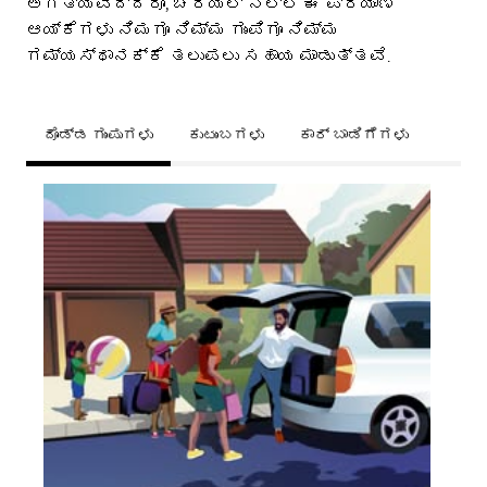
ಅಗತ್ಯವಿದ್ದರೂ, ಚೆರಿಯಲ್ ನಲ್ಲಿ ಈ ಪ್ರಯಾಣ
ಆಯ್ಕೆಗಳು ನಿಮಗೂ ನಿಮ್ಮ ಗುಂಪಿಗೂ ನಿಮ್ಮ
ಗಮ್ಯಸ್ಥಾನಕ್ಕೆ ತಲುಪಲು ಸಹಾಯ ಮಾಡುತ್ತವೆ.
ದೊಡ್ಡ ಗುಂಪುಗಳು
ಕುಟುಂಬಗಳು
ಕಾರ್ ಬಾಡಿಗೆಗಳು