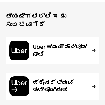
ಆ್ಯಪ್‌‌ಗಳಲ್ಲಿ ಇದು
ಸುಲಭವಾಗಿದೆ
Uber ಆ್ಯಪ್‍ ಡೌನ್‌ಲೋಡ್
ಮಾಡಿ
ಡ್ರೈವರ್ ಆ್ಯಪ್
ಡೌನ್‌ಲೋಡ್ ಮಾಡಿ