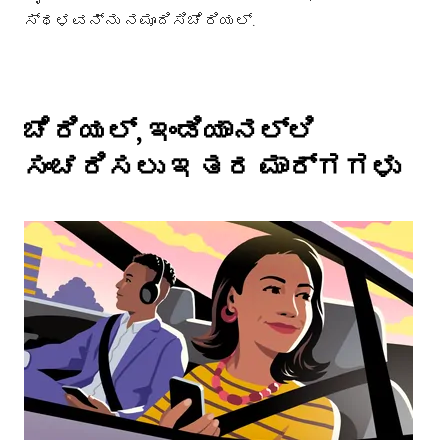
ಸ್ಥಳವನ್ನು ನಮೂದಿಸಿಚೆರಿಯಲ್.
ಚೆರಿಯಲ್, ಇಂಡಿಯಾನಲ್ಲಿ
ಸಂಚರಿಸಲು ಇತರ ಮಾರ್ಗಗಳು