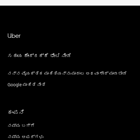
Uber
ಸಹಾಯ ಕೇಂದ್ರಕ್ಕೆ ಭೇಟಿ ನೀಡಿ
ನನ್ನ ವೈಯಕ್ತಿಕ ಮಾಹಿತಿಯನ್ನು ಮಾರಾಟ ಅಥವಾ ಶೇರ್‌ ಮಾಡಬೇಡಿ
Google ಮಾಹಿತಿ ನೀತಿ
ಕಂಪನಿ
ನಮ್ಮ ಬಗ್ಗೆ
ನಮ್ಮ ಆಫರ್‌ಗಳು