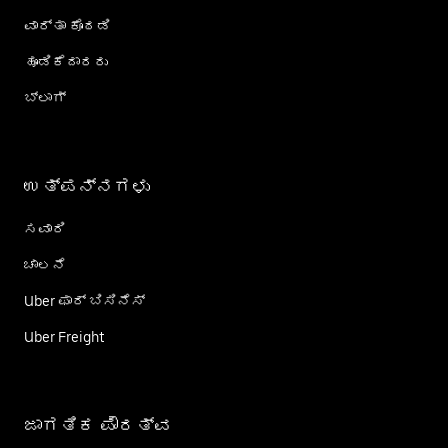
ವಾರ್ತಾ ಕೊಠಡಿ
ಹೂಡಿಕೆದಾರರು
ಬ್ಲಾಗ್
ಉತ್ಪನ್ನಗಳು
ಸವಾರಿ
ಚಾಲನೆ
Uber ಫಾರ್ ಬಿಸಿನೆಸ್
Uber Freight
ಜಾಗತಿಕ ಪೌರತ್ವ