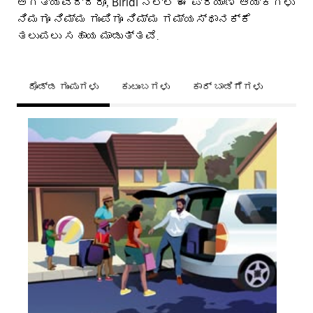
ಅಗತ್ಯವಿದ್ದರೂ, Biridi ನಲ್ಲಿ ಈ ಪ್ರಯಾಣ ಆಯ್ಕೆಗಳು
ನಿಮಗೂ ನಿಮ್ಮ ಗುಂಪಿಗೂ ನಿಮ್ಮ ಗಮ್ಯಸ್ಥಾನಕ್ಕೆ
ತಲುಪಲು ಸಹಾಯ ಮಾಡುತ್ತವೆ.
ದೊಡ್ಡ ಗುಂಪುಗಳು
ಕುಟುಂಬಗಳು
ಕಾರ್ ಬಾಡಿಗೆಗಳು