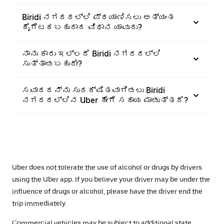
Biridi ನಗರದಲ್ಲಿ ಪ್ರಯಾಣಿಸಲು ಅತ್ಯಂತ
ಕೈಗೆಟಕಬಹುದಾದ ವಿಧಾನ ಯಾವುದು?
ನಾನು ಕಾರು ಇಲ್ಲದೆ Biridi ನಗರದಲ್ಲಿ
ಸುತ್ತಾಡಬಹುದೇ?
ಸವಾರರನ್ನು ಸುರಕ್ಷಿತವಾಗಿಡಲು Biridi
ನಗರದಲ್ಲಿನ Uber ಹೇಗೆ ಸಹಾಯ ಮಾಡುತ್ತದೆ?
Uber does not tolerate the use of alcohol or drugs by drivers
using the Uber app. If you believe your driver may be under the
influence of drugs or alcohol, please have the driver end the
trip immediately.
Commercial vehicles may be subject to additional state