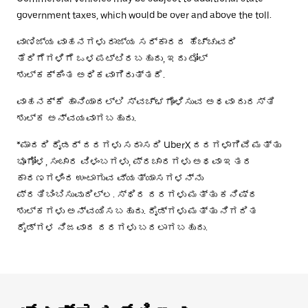
government taxes, which would be over and above the toll.
ವಾಣಿಜ್ಯ ವಾಹನಗಳು ರಾಜ್ಯ ಸರ್ಕಾರದ ಹೆಚ್ಚುವರಿ
ತೆರಿಗೆಗಳಿಗೆ ಒಳಪಟ್ಟಿರಬಹುದು, ಇದು ಟೋಲ್
ಶುಲ್ಕಕ್ಕಿಂತ ಅಧಿಕವಾಗಿರುತ್ತದೆ.
ವಾಹನಕ್ಕೆ ಹಾನಿಯಾದಲ್ಲಿ ಸ್ವಚ್ಛಗೊಳಿಸುವ ಅಥವಾ ದುರಸ್ತಿ
ಶುಲ್ಕ ಅನ್ವಯವಾಗಬಹುದು.
*ಮಾದರಿ ರೈಡರ್ ದರಗಳು ಸರಾಸರಿ UberX ದರಗಳಾಗಿವೆ ಮತ್ತು
ಭೂಗೋಳ, ಸಂಚಾರ ವಿಳಂಬಗಳು, ಪ್ರಚಾರಗಳು ಅಥವಾ ಇತರ
ಕಾರಣಗಳಿಂದ ಉಂಟಾಗುವ ವ್ಯತ್ಯಾಸಗಳನ್ನು
ಪ್ರತಿಬಿಂಬಿಸುವುದಿಲ್ಲ. ಸ್ಥಿರ ದರಗಳು ಮತ್ತು ಕನಿಷ್ಠ
ಶುಲ್ಕಗಳು ಅನ್ವಯಿಸಬಹುದು. ರೈಡ್‌ಗಳು ಮತ್ತು ನಿಗದಿತ
ರೈಡ್‌ಗಳ ನಿಜವಾದ ದರಗಳು ಬದಲಾಗಬಹುದು.