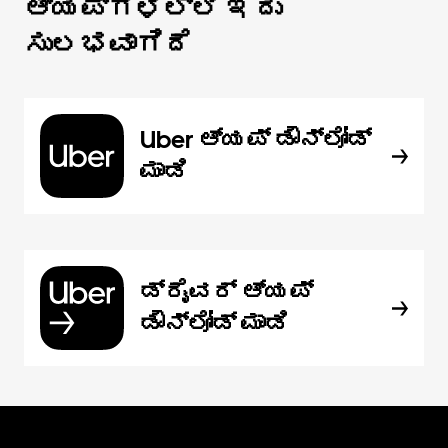
ಆ್ಯಪ್‌‌ಗಳಲ್ಲಿ ಇದು
ಸುಲಭವಾಗಿದೆ
Uber ಆ್ಯಪ್‍ ಡೌನ್‌ಲೋಡ್
ಮಾಡಿ
ಡ್ರೈವರ್ ಆ್ಯಪ್
ಡೌನ್‌ಲೋಡ್ ಮಾಡಿ