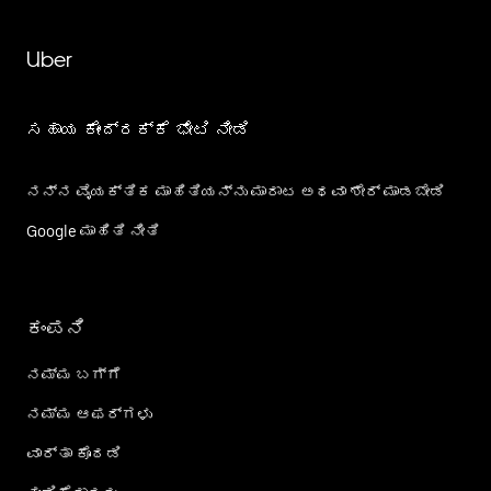
Uber
ಸಹಾಯ ಕೇಂದ್ರಕ್ಕೆ ಭೇಟಿ ನೀಡಿ
ನನ್ನ ವೈಯಕ್ತಿಕ ಮಾಹಿತಿಯನ್ನು ಮಾರಾಟ ಅಥವಾ ಶೇರ್‌ ಮಾಡಬೇಡಿ
Google ಮಾಹಿತಿ ನೀತಿ
ಕಂಪನಿ
ನಮ್ಮ ಬಗ್ಗೆ
ನಮ್ಮ ಆಫರ್‌ಗಳು
ವಾರ್ತಾ ಕೊಠಡಿ