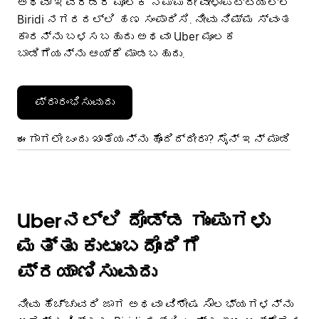
ಅಥವಾ ಇವೆರಡರ ಮೂಲಕ ನಿಮ್ಮದೇ ವೇಳಾಪಟ್ಟಿಯಲ್ಲಿ
Biridi ನಗರದಲ್ಲಿ ಹಣ ಸಂಪಾದಿಸಿ. ನೀವು ನಿಮ್ಮ ಸ್ವಂತ
ಕಾರನ್ನು ಬಳಸಬಹುದು ಅಥವಾ Uber ಮೂಲಕ
ಬಾಡಿಗೆಯನ್ನು ಆಯ್ಕೆ ಮಾಡಬಹುದು.
ಪ್ರಾರಂಭಿಸುವುದು
ಈಗಾಗಲೇ ಒಂದು ಖಾತೆಯನ್ನು ಹೊಂದಿದ್ದೀರಾ? ಸೈನ್ ಇನ್ ಮಾಡಿ
Uberನಲ್ಲಿ ದೊಡ್ಡ ಗುಂಪುಗಳು
ಮತ್ತು ಕುಟುಂಬದೊಂದಿಗೆ
ಪ್ರಯಾಣಿಸುವುದು
ನೀವು ಹೆಚ್ಚುವರಿ ಜಾಗ ಅಥವಾ ವಿಶೇಷ ಸೌಲಭ್ಯಗಳನ್ನು