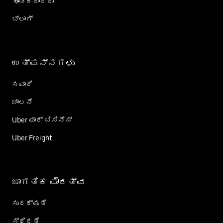
ಹೂಡಿಕೆದಾರರು
ಬ್ಲಾಗ್
ಉತ್ಪನ್ನಗಳು
ಸವಾರಿ
ಚಾಲನೆ
Uber ಫಾರ್ ಬಿಸಿನೆಸ್
Uber Freight
ಜಾಗತಿಕ ಪೌರತ್ವ
ಸುರಕ್ಷತೆ
ಸ್ಥಿರತೆ