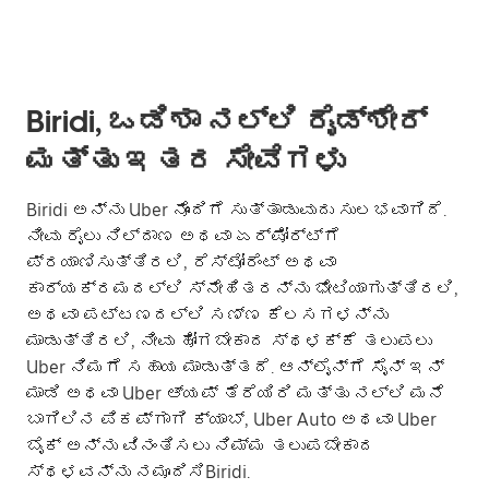
Biridi, ಒಡಿಶಾ ನಲ್ಲಿ ರೈಡ್‌ಶೇರ್
ಮತ್ತು ಇತರ ಸೇವೆಗಳು
Biridi ಅನ್ನು Uber ನೊಂದಿಗೆ ಸುತ್ತಾಡುವುದು ಸುಲಭವಾಗಿದೆ.
ನೀವು ರೈಲು ನಿಲ್ದಾಣ ಅಥವಾ ಏರ್‌ಪೋರ್ಟ್‌ಗೆ
ಪ್ರಯಾಣಿಸುತ್ತಿರಲಿ, ರೆಸ್ಟೋರೆಂಟ್ ಅಥವಾ
ಕಾರ್ಯಕ್ರಮದಲ್ಲಿ ಸ್ನೇಹಿತರನ್ನು ಭೇಟಿಯಾಗುತ್ತಿರಲಿ,
ಅಥವಾ ಪಟ್ಟಣದಲ್ಲಿ ಸಣ್ಣ ಕೆಲಸಗಳನ್ನು
ಮಾಡುತ್ತಿರಲಿ, ನೀವು ಹೋಗಬೇಕಾದ ಸ್ಥಳಕ್ಕೆ ತಲುಪಲು
Uber ನಿಮಗೆ ಸಹಾಯ ಮಾಡುತ್ತದೆ. ಆನ್‌ಲೈನ್‌ಗೆ ಸೈನ್ ಇನ್
ಮಾಡಿ ಅಥವಾ Uber ಆ್ಯಪ್ ತೆರೆಯಿರಿ ಮತ್ತು ನಲ್ಲಿ ಮನೆ
ಬಾಗಿಲಿನ ಪಿಕಪ್‌ಗಾಗಿ ಕ್ಯಾಬ್, Uber Auto ಅಥವಾ Uber
ಬೈಕ್ ಅನ್ನು ವಿನಂತಿಸಲು ನಿಮ್ಮ ತಲುಪಬೇಕಾದ
ಸ್ಥಳವನ್ನು ನಮೂದಿಸಿBiridi.