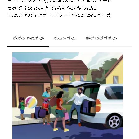
ಅಗತ್ಯವಿದ್ದರೂ, ಭುಸಾವರ್ ನಲ್ಲಿ ಈ ಪ್ರಯಾಣ
ಆಯ್ಕೆಗಳು ನಿಮಗೂ ನಿಮ್ಮ ಗುಂಪಿಗೂ ನಿಮ್ಮ
ಗಮ್ಯಸ್ಥಾನಕ್ಕೆ ತಲುಪಲು ಸಹಾಯ ಮಾಡುತ್ತವೆ.
ದೊಡ್ಡ ಗುಂಪುಗಳು
ಕುಟುಂಬಗಳು
ಕಾರ್ ಬಾಡಿಗೆಗಳು