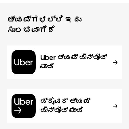
ಆ್ಯಪ್‌‌ಗಳಲ್ಲಿ ಇದು
ಸುಲಭವಾಗಿದೆ
Uber ಆ್ಯಪ್‍ ಡೌನ್‌ಲೋಡ್
ಮಾಡಿ
ಡ್ರೈವರ್ ಆ್ಯಪ್
ಡೌನ್‌ಲೋಡ್ ಮಾಡಿ