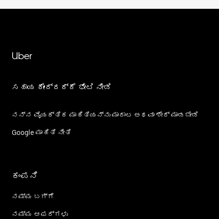
Uber
ಸಹಾಯ ಕೇಂದ್ರಕ್ಕೆ ಭೇಟಿ ನೀಡಿ
ನನ್ನ ವೈಯಕ್ತಿಕ ಮಾಹಿತಿಯನ್ನು ಮಾರಾಟ ಅಥವಾ ಶೇರ್‌ ಮಾಡಬೇಡಿ
Google ಮಾಹಿತಿ ನೀತಿ
ಕಂಪನಿ
ನಮ್ಮ ಬಗ್ಗೆ
ನಮ್ಮ ಆಫರ್‌ಗಳು