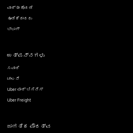
ವಾರ್ತಾ ಕೊಠಡಿ
ಹೂಡಿಕೆದಾರರು
ಬ್ಲಾಗ್
ಉತ್ಪನ್ನಗಳು
ಸವಾರಿ
ಚಾಲನೆ
Uber ಫಾರ್ ಬಿಸಿನೆಸ್
Uber Freight
ಜಾಗತಿಕ ಪೌರತ್ವ