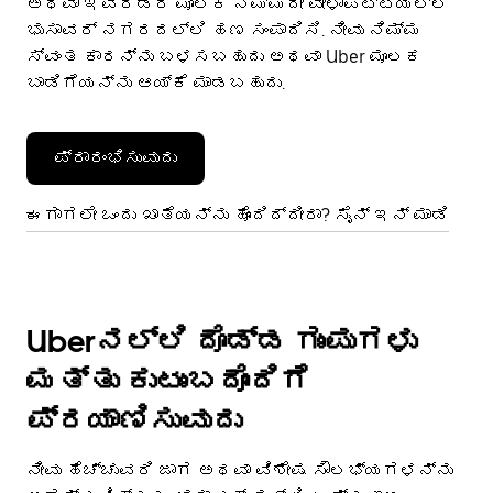
ಅಥವಾ ಇವೆರಡರ ಮೂಲಕ ನಿಮ್ಮದೇ ವೇಳಾಪಟ್ಟಿಯಲ್ಲಿ
ಭುಸಾವರ್ ನಗರದಲ್ಲಿ ಹಣ ಸಂಪಾದಿಸಿ. ನೀವು ನಿಮ್ಮ
ಸ್ವಂತ ಕಾರನ್ನು ಬಳಸಬಹುದು ಅಥವಾ Uber ಮೂಲಕ
ಬಾಡಿಗೆಯನ್ನು ಆಯ್ಕೆ ಮಾಡಬಹುದು.
ಪ್ರಾರಂಭಿಸುವುದು
ಈಗಾಗಲೇ ಒಂದು ಖಾತೆಯನ್ನು ಹೊಂದಿದ್ದೀರಾ? ಸೈನ್ ಇನ್ ಮಾಡಿ
Uberನಲ್ಲಿ ದೊಡ್ಡ ಗುಂಪುಗಳು
ಮತ್ತು ಕುಟುಂಬದೊಂದಿಗೆ
ಪ್ರಯಾಣಿಸುವುದು
ನೀವು ಹೆಚ್ಚುವರಿ ಜಾಗ ಅಥವಾ ವಿಶೇಷ ಸೌಲಭ್ಯಗಳನ್ನು