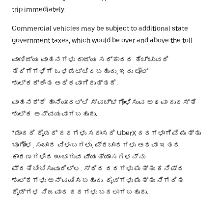
trip immediately.
Commercial vehicles may be subject to additional state
government taxes, which would be over and above the toll.
ವಾಣಿಜ್ಯ ವಾಹನಗಳು ರಾಜ್ಯ ಸರ್ಕಾರದ ಹೆಚ್ಚುವರಿ
ತೆರಿಗೆಗಳಿಗೆ ಒಳಪಟ್ಟಿರಬಹುದು, ಇದು ಟೋಲ್
ಶುಲ್ಕಕ್ಕಿಂತ ಅಧಿಕವಾಗಿರುತ್ತದೆ.
ವಾಹನಕ್ಕೆ ಹಾನಿಯಾದಲ್ಲಿ ಸ್ವಚ್ಛಗೊಳಿಸುವ ಅಥವಾ ದುರಸ್ತಿ
ಶುಲ್ಕ ಅನ್ವಯವಾಗಬಹುದು.
*ಮಾದರಿ ರೈಡರ್ ದರಗಳು ಸರಾಸರಿ UberX ದರಗಳಾಗಿವೆ ಮತ್ತು
ಭೂಗೋಳ, ಸಂಚಾರ ವಿಳಂಬಗಳು, ಪ್ರಚಾರಗಳು ಅಥವಾ ಇತರ
ಕಾರಣಗಳಿಂದ ಉಂಟಾಗುವ ವ್ಯತ್ಯಾಸಗಳನ್ನು
ಪ್ರತಿಬಿಂಬಿಸುವುದಿಲ್ಲ. ಸ್ಥಿರ ದರಗಳು ಮತ್ತು ಕನಿಷ್ಠ
ಶುಲ್ಕಗಳು ಅನ್ವಯಿಸಬಹುದು. ರೈಡ್‌ಗಳು ಮತ್ತು ನಿಗದಿತ
ರೈಡ್‌ಗಳ ನಿಜವಾದ ದರಗಳು ಬದಲಾಗಬಹುದು.