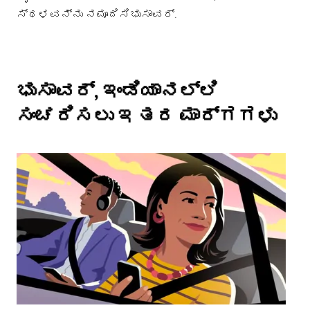
ಸ್ಥಳವನ್ನು ನಮೂದಿಸಿಭುಸಾವರ್.
ಭುಸಾವರ್, ಇಂಡಿಯಾನಲ್ಲಿ
ಸಂಚರಿಸಲು ಇತರ ಮಾರ್ಗಗಳು