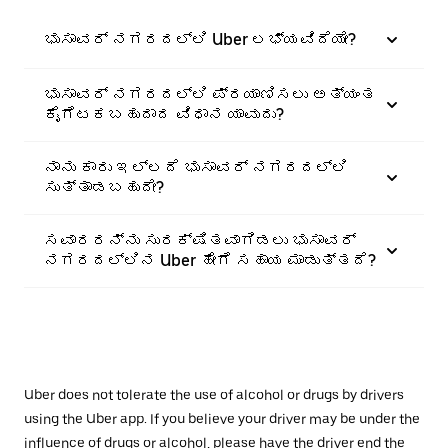
ಭುಸಾವರ್ ನಗರದಲ್ಲಿ Uber ಲಭ್ಯವಿದೆಯೇ?
ಭುಸಾವರ್ ನಗರದಲ್ಲಿ ಪ್ರಯಾಣಿಸಲು ಅತ್ಯಂತ
ಕೈಗೆಟಕಬಹುದಾದ ವಿಧಾನ ಯಾವುದು?
ನಾನು ಕಾರು ಇಲ್ಲದೆ ಭುಸಾವರ್ ನಗರದಲ್ಲಿ
ಸುತ್ತಾಡಬಹುದೇ?
ಸವಾರರನ್ನು ಸುರಕ್ಷಿತವಾಗಿಡಲು ಭುಸಾವರ್
ನಗರದಲ್ಲಿನ Uber ಹೇಗೆ ಸಹಾಯ ಮಾಡುತ್ತದೆ?
Uber does not tolerate the use of alcohol or drugs by drivers
using the Uber app. If you believe your driver may be under the
influence of drugs or alcohol, please have the driver end the