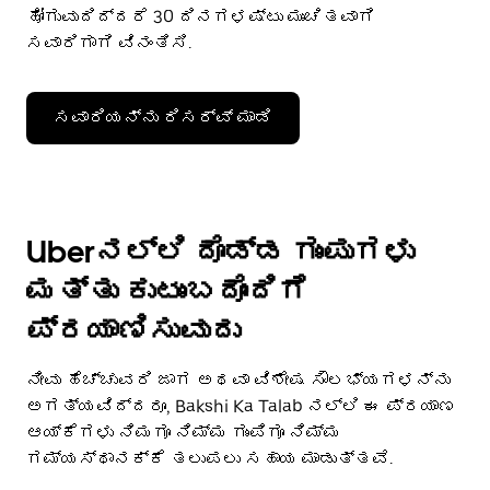
ಹೋಗುವುದಿದ್ದರೆ 30 ದಿನಗಳಷ್ಟು ಮುಂಚಿತವಾಗಿ
ಸವಾರಿಗಾಗಿ ವಿನಂತಿಸಿ.
ಸವಾರಿಯನ್ನು ರಿಸರ್ವ್ ಮಾಡಿ
Uberನಲ್ಲಿ ದೊಡ್ಡ ಗುಂಪುಗಳು
ಮತ್ತು ಕುಟುಂಬದೊಂದಿಗೆ
ಪ್ರಯಾಣಿಸುವುದು
ನೀವು ಹೆಚ್ಚುವರಿ ಜಾಗ ಅಥವಾ ವಿಶೇಷ ಸೌಲಭ್ಯಗಳನ್ನು
ಅಗತ್ಯವಿದ್ದರೂ, Bakshi Ka Talab ನಲ್ಲಿ ಈ ಪ್ರಯಾಣ
ಆಯ್ಕೆಗಳು ನಿಮಗೂ ನಿಮ್ಮ ಗುಂಪಿಗೂ ನಿಮ್ಮ
ಗಮ್ಯಸ್ಥಾನಕ್ಕೆ ತಲುಪಲು ಸಹಾಯ ಮಾಡುತ್ತವೆ.