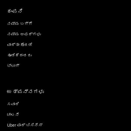
ಕಂಪನಿ
ನಮ್ಮ ಬಗ್ಗೆ
ನಮ್ಮ ಆಫರ್‌ಗಳು
ವಾರ್ತಾ ಕೊಠಡಿ
ಹೂಡಿಕೆದಾರರು
ಬ್ಲಾಗ್
ಉತ್ಪನ್ನಗಳು
ಸವಾರಿ
ಚಾಲನೆ
Uber ಫಾರ್ ಬಿಸಿನೆಸ್