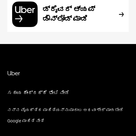
ಡ್ರೈವರ್ ಆ್ಯಪ್
ಡೌನ್‌ಲೋಡ್ ಮಾಡಿ
Uber
ಸಹಾಯ ಕೇಂದ್ರಕ್ಕೆ ಭೇಟಿ ನೀಡಿ
ನನ್ನ ವೈಯಕ್ತಿಕ ಮಾಹಿತಿಯನ್ನು ಮಾರಾಟ ಅಥವಾ ಶೇರ್‌ ಮಾಡಬೇಡಿ
Google ಮಾಹಿತಿ ನೀತಿ