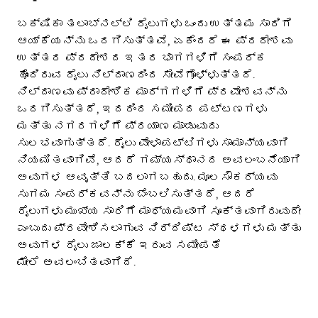
ಬಕ್ಷಿಕಾ ತಲಾಬ್‌ನಲ್ಲಿ ರೈಲುಗಳು ಒಂದು ಉತ್ತಮ ಸಾರಿಗೆ
ಆಯ್ಕೆಯನ್ನು ಒದಗಿಸುತ್ತವೆ, ಏಕೆಂದರೆ ಈ ಪ್ರದೇಶವು
ಉತ್ತರ ಪ್ರದೇಶದ ಇತರ ಭಾಗಗಳಿಗೆ ಸಂಪರ್ಕ
ಹೊಂದಿರುವ ರೈಲು ನಿಲ್ದಾಣದಿಂದ ಸೇವೆಗೊಳ್ಳುತ್ತದೆ.
ನಿಲ್ದಾಣವು ಪ್ರಾದೇಶಿಕ ಮಾರ್ಗಗಳಿಗೆ ಪ್ರವೇಶವನ್ನು
ಒದಗಿಸುತ್ತದೆ, ಇದರಿಂದ ಸಮೀಪದ ಪಟ್ಟಣಗಳು
ಮತ್ತು ನಗರಗಳಿಗೆ ಪ್ರಯಾಣ ಮಾಡುವುದು
ಸುಲಭವಾಗುತ್ತದೆ. ರೈಲು ವೇಳಾಪಟ್ಟಿಗಳು ಸಾಮಾನ್ಯವಾಗಿ
ನಿಯಮಿತವಾಗಿವೆ, ಆದರೆ ಗಮ್ಯಸ್ಥಾನದ ಅವಲಂಬನೆಯಾಗಿ
ಅವುಗಳ ಆವೃತ್ತಿ ಬದಲಾಗಬಹುದು. ಮೂಲಸೌಕರ್ಯವು
ಸುಗಮ ಸಂಪರ್ಕವನ್ನು ಬೆಂಬಲಿಸುತ್ತದೆ, ಆದರೆ
ರೈಲುಗಳು ಮುಖ್ಯ ಸಾರಿಗೆ ಮಾಧ್ಯಮವಾಗಿ ಸೂಕ್ತವಾಗಿರುವುದೇ
ಎಂಬುದು ಪ್ರವೇಶಿಸಲಾಗುವ ನಿರ್ದಿಷ್ಟ ಸ್ಥಳಗಳು ಮತ್ತು
ಅವುಗಳ ರೈಲು ಜಾಲಕ್ಕೆ ಇರುವ ಸಮೀಪತೆ
ಮೇಲೆ ಅವಲಂಬಿತವಾಗಿದೆ.