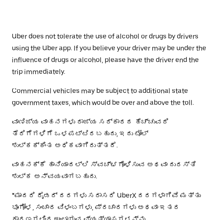
Uber does not tolerate the use of alcohol or drugs by drivers
using the Uber app. If you believe your driver may be under the
influence of drugs or alcohol, please have the driver end the
trip immediately.
Commercial vehicles may be subject to additional state
government taxes, which would be over and above the toll.
ವಾಣಿಜ್ಯ ವಾಹನಗಳು ರಾಜ್ಯ ಸರ್ಕಾರದ ಹೆಚ್ಚುವರಿ
ತೆರಿಗೆಗಳಿಗೆ ಒಳಪಟ್ಟಿರಬಹುದು, ಇದು ಟೋಲ್
ಶುಲ್ಕಕ್ಕಿಂತ ಅಧಿಕವಾಗಿರುತ್ತದೆ.
ವಾಹನಕ್ಕೆ ಹಾನಿಯಾದಲ್ಲಿ ಸ್ವಚ್ಛಗೊಳಿಸುವ ಅಥವಾ ದುರಸ್ತಿ
ಶುಲ್ಕ ಅನ್ವಯವಾಗಬಹುದು.
*ಮಾದರಿ ರೈಡರ್ ದರಗಳು ಸರಾಸರಿ UberX ದರಗಳಾಗಿವೆ ಮತ್ತು
ಭೂಗೋಳ, ಸಂಚಾರ ವಿಳಂಬಗಳು, ಪ್ರಚಾರಗಳು ಅಥವಾ ಇತರ
ಕಾರಣಗಳಿಂದ ಉಂಟಾಗುವ ವ್ಯತ್ಯಾಸಗಳನ್ನು