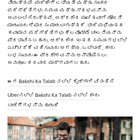
ನೀಡುತ್ತವೆ. ಪಾರ್ಕಿಂಗ್ ಲಭ್ಯತೆ ಮತ್ತು ಸಂಚಾರ
ಪರಿಸ್ಥಿತಿಗಳು ಸಮಯ ಮತ್ತು ಸ್ಥಳವನ್ನು
ಅವಲಂಬಿಸಿರುತ್ತವೆ, ಆದ್ದರಿಂದ ಮುಂಚಿತವಾಗಿ ಯೋಜನೆ
ಮಾಡುವುದು ಶಿಫಾರಸು ಮಾಡಲಾಗುತ್ತದೆ. ಭಾರಿ ಮಳೆಯಂತಹ
ಹವಾಮಾನ ಪರಿಸ್ಥಿತಿಗಳು ಕೆಲವೊಮ್ಮೆ ಚಾಲನೆಯನ್ನು
ಪ್ರಭಾವಿಸಬಹುದು, ಆದ್ದರಿಂದ ಇಂತಹ ಸಮಯಗಳಲ್ಲಿ
ಎಚ್ಚರಿಕೆ ವಹಿಸುವುದು ಅಗತ್ಯ. ಒಟ್ಟಾರೆ, ಕಾರು
ಬಳಸುವುದು ಈ ಪ್ರದೇಶವನ್ನು ಅನ್ವೇಷಿಸಲು
ಅನುಕೂಲಕರವಾದ ಮಾರ್ಗವಾಗಬಹುದು.
ಈಗ Bakshi Ka Talab ನಲ್ಲಿ ರೈಡ್‌ಗಾಗಿ ವಿನಂತಿಸಿ
Uberನಲ್ಲಿ Bakshi Ka Talab ನಲ್ಲಿ ಕಾರು
ಬಾಡಿಗೆಗಳನ್ನು ಹುಡುಕಿ