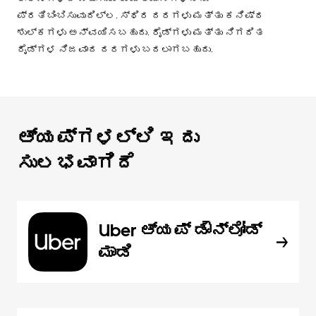
ಪ್ರತಿಬಿಂಬಿಸುವುದಿಲ್ಲ. ಸ್ಥಿರ ದರಗಳು ಮತ್ತು ಕನಿಷ್ಠ
ಶುಲ್ಕಗಳು ಅನ್ವಯಿಸಬಹುದು. ರೈಡ್‌ಗಳು ಮತ್ತು ನಿಗದಿತ
ರೈಡ್‌ಗಳ ನಿಜವಾದ ದರಗಳು ಬದಲಾಗಬಹುದು.
ಆ್ಯಪ್‌‌ಗಳಲ್ಲಿ ಇದು
ಸುಲಭವಾಗಿದೆ
Uber ಆ್ಯಪ್‍ ಡೌನ್‌ಲೋಡ್
ಮಾಡಿ