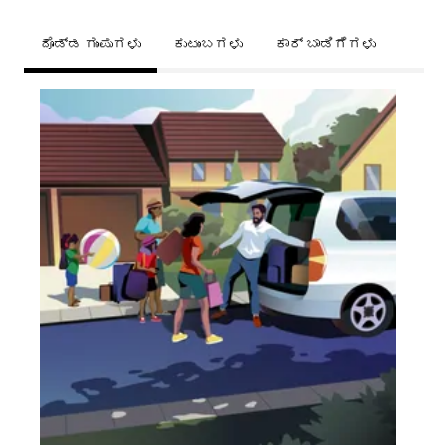
ದೊಡ್ಡ ಗುಂಪುಗಳು
ಕುಟುಂಬಗಳು
ಕಾರ್ ಬಾಡಿಗೆಗಳು