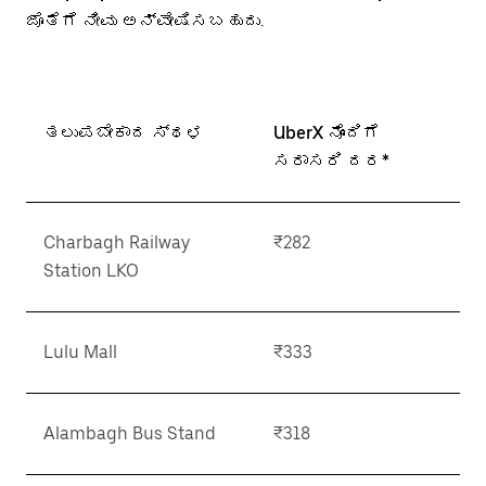
ಜೊತೆಗೆ ನೀವು ಅನ್ವೇಷಿಸಬಹುದು.
ತಲುಪಬೇಕಾದ ಸ್ಥಳ
UberX ನೊಂದಿಗೆ
ಸರಾಸರಿ ದರ*
Charbagh Railway
₹282
Station LKO
Lulu Mall
₹333
Alambagh Bus Stand
₹318