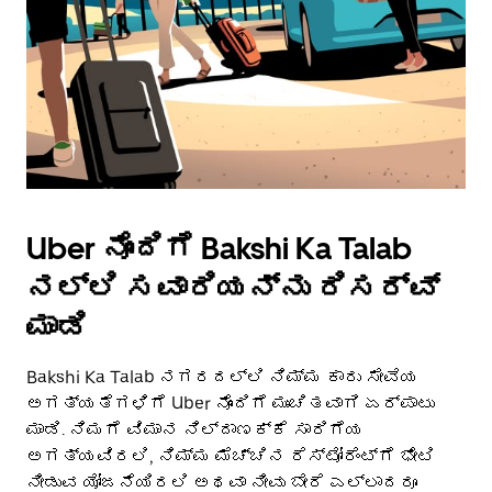
Uber ನೊಂದಿಗೆ Bakshi Ka Talab
ನಲ್ಲಿ ಸವಾರಿಯನ್ನು ರಿಸರ್ವ್
ಮಾಡಿ
Bakshi Ka Talab ನಗರದಲ್ಲಿ ನಿಮ್ಮ ಕಾರು ಸೇವೆಯ
ಅಗತ್ಯತೆಗಳಿಗೆ Uber ನೊಂದಿಗೆ ಮುಂಚಿತವಾಗಿ ಏರ್ಪಾಟು
ಮಾಡಿ. ನಿಮಗೆ ವಿಮಾನ ನಿಲ್ದಾಣಕ್ಕೆ ಸಾರಿಗೆಯ
ಅಗತ್ಯವಿರಲಿ, ನಿಮ್ಮ ಮೆಚ್ಚಿನ ರೆಸ್ಟೋರೆಂಟ್‌ಗೆ ಭೇಟಿ
ನೀಡುವ ಯೋಜನೆಯಿರಲಿ ಅಥವಾ ನೀವು ಬೇರೆ ಎಲ್ಲಾದರೂ