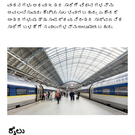
ವಾಹನಗಳು ಅಥವಾ ಇತರ ಸಾರಿಗೆ ವಿಧಾನಗಳನ್ನು
ಅವಲಂಬಿಸುವುದು ಹೆಚ್ಚು ಸುಲಭವಾಗಬಹುದು, ಏಕೆಂದರೆ
ಅಂತರಗಳು ಮತ್ತು ಸಂಪರ್ಕವು ನಿರಂತರ ಸಾರ್ವಜನಿಕ
ಸಾರಿಗೆ ಬಳಕೆಗೆ ಸವಾಲುಗಳನ್ನು ಉಂಟುಮಾಡಬಹುದು.
ರೈಲು