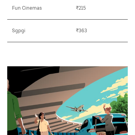
Fun Cinemas
₹215
Sgpgi
₹363