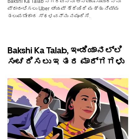
Bakshi Ka Talab ನಗರವನ್ನು ಅನ್ವೇಷಿಸುವುದನ್ನು
ಪ್ರಾರಂಭಿಸಲು Uber ಆ್ಯಪ್ ತೆರೆಯಿರಿ ಮತ್ತು ನಿಮ್ಮ
ತಲುಪಬೇಕಾದ ಸ್ಥಳವನ್ನು ನಮೂದಿಸಿ.
Bakshi Ka Talab, ಇಂಡಿಯಾನಲ್ಲಿ
ಸಂಚರಿಸಲು ಇತರ ಮಾರ್ಗಗಳು