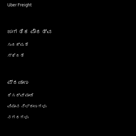
Uber Freight
ಜಾಗತಿಕ ಪೌರತ್ವ
ಸುರಕ್ಷತೆ
ಸ್ಥಿರತೆ
ಪ್ರಯಾಣ
ರಿಸರ್ವ್ ಮಾಡಿ
ವಿಮಾನ ನಿಲ್ದಾಣಗಳು
ನಗರಗಳು