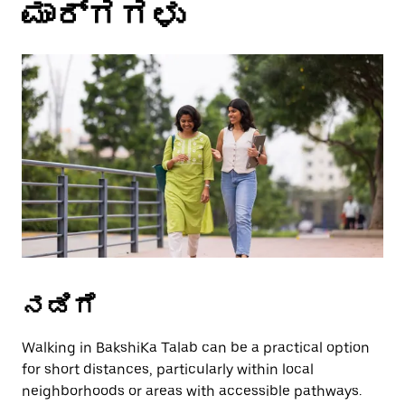
ಮಾರ್ಗಗಳು
select
a
date.
Press
the
escape
button
to
close
the
calendar.
ನಡಿಗೆ
Walking in BakshiKa Talab can be a practical option
for short distances, particularly within local
neighborhoods or areas with accessible pathways.