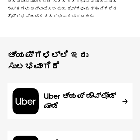
ಪ್ರತಿಬಿಂಬಿಸುವುದಿಲ್ಲ. ಸ್ಥಿರ ದರಗಳು ಮತ್ತು ಕನಿಷ್ಠ
ಶುಲ್ಕಗಳು ಅನ್ವಯಿಸಬಹುದು. ರೈಡ್‌ಗಳು ಮತ್ತು ನಿಗದಿತ
ರೈಡ್‌ಗಳ ನಿಜವಾದ ದರಗಳು ಬದಲಾಗಬಹುದು.
ಆ್ಯಪ್‌‌ಗಳಲ್ಲಿ ಇದು
ಸುಲಭವಾಗಿದೆ
Uber ಆ್ಯಪ್‍ ಡೌನ್‌ಲೋಡ್
ಮಾಡಿ