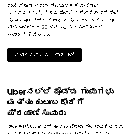
ಮಾಡಿ. ನಿಮಗೆ ವಿಮಾನ ನಿಲ್ದಾಣಕ್ಕೆ ಸಾರಿಗೆಯ
ಅಗತ್ಯವಿರಲಿ, ನಿಮ್ಮ ಮೆಚ್ಚಿನ ರೆಸ್ಟೋರೆಂಟ್‌ಗೆ ಭೇಟಿ
ನೀಡುವ ಯೋಜನೆಯಿರಲಿ ಅಥವಾ ನೀವು ಬೇರೆ ಎಲ್ಲಾದರೂ
ಹೋಗುವುದಿದ್ದರೆ 30 ದಿನಗಳಷ್ಟು ಮುಂಚಿತವಾಗಿ
ಸವಾರಿಗಾಗಿ ವಿನಂತಿಸಿ.
ಸವಾರಿಯನ್ನು ರಿಸರ್ವ್ ಮಾಡಿ
Uberನಲ್ಲಿ ದೊಡ್ಡ ಗುಂಪುಗಳು
ಮತ್ತು ಕುಟುಂಬದೊಂದಿಗೆ
ಪ್ರಯಾಣಿಸುವುದು
ನೀವು ಹೆಚ್ಚುವರಿ ಜಾಗ ಅಥವಾ ವಿಶೇಷ ಸೌಲಭ್ಯಗಳನ್ನು
ಅಗತ್ಯವಿದ್ದರೂ, Ainthapali ನಲ್ಲಿ ಈ ಪ್ರಯಾಣ