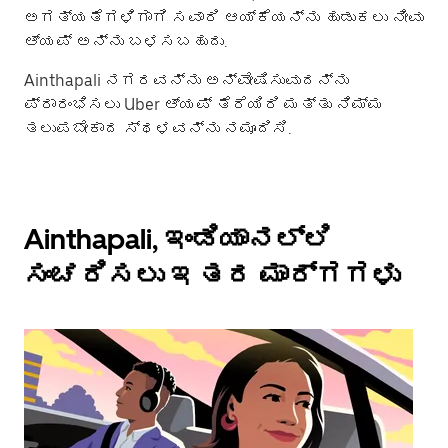
ಅಗತ್ಯತೆಗಳಿಗಾಗಿ ಸವಾರಿ ಆಯ್ಕೆಯನ್ನು ಹುಡುಕಲು ನೀವು
ಆ್ಯಪ್ ಅನ್ನು ಬಳಸಬಹುದು.
Ainthapali ನಗರವನ್ನು ಅನ್ವೇಷಿಸುವುದನ್ನು
ಪ್ರಾರಂಭಿಸಲು Uber ಆ್ಯಪ್ ತೆರೆಯಿರಿ ಮತ್ತು ನಿಮ್ಮ
ತಲುಪಬೇಕಾದ ಸ್ಥಳವನ್ನು ನಮೂದಿಸಿ.
Ainthapali, ಇಂಡಿಯಾನಲ್ಲಿ
ಸಂಚರಿಸಲು ಇತರ ಮಾರ್ಗಗಳು