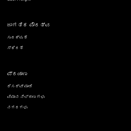
ಜಾಗತಿಕ ಪೌರತ್ವ
ಸುರಕ್ಷತೆ
ಸ್ಥಿರತೆ
ಪ್ರಯಾಣ
ರಿಸರ್ವ್ ಮಾಡಿ
ವಿಮಾನ ನಿಲ್ದಾಣಗಳು
ನಗರಗಳು