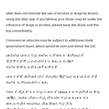
Uber does not tolerate the use of alcohol or drugs by drivers
using the Uber app. If you believe your driver may be under the
influence of drugs or alcohol, please have the driver end the
trip immediately.
Commercial vehicles may be subject to additional state
government taxes, which would be over and above the toll.
ವಾಣಿಜ್ಯ ವಾಹನಗಳು ರಾಜ್ಯ ಸರ್ಕಾರದ ಹೆಚ್ಚುವರಿ
ತೆರಿಗೆಗಳಿಗೆ ಒಳಪಟ್ಟಿರಬಹುದು, ಇದು ಟೋಲ್
ಶುಲ್ಕಕ್ಕಿಂತ ಅಧಿಕವಾಗಿರುತ್ತದೆ.
ವಾಹನಕ್ಕೆ ಹಾನಿಯಾದಲ್ಲಿ ಸ್ವಚ್ಛಗೊಳಿಸುವ ಅಥವಾ ದುರಸ್ತಿ
ಶುಲ್ಕ ಅನ್ವಯವಾಗಬಹುದು.
*ಮಾದರಿ ರೈಡರ್ ದರಗಳು ಸರಾಸರಿ UberX ದರಗಳಾಗಿವೆ ಮತ್ತು
ಭೂಗೋಳ, ಸಂಚಾರ ವಿಳಂಬಗಳು, ಪ್ರಚಾರಗಳು ಅಥವಾ ಇತರ
ಕಾರಣಗಳಿಂದ ಉಂಟಾಗುವ ವ್ಯತ್ಯಾಸಗಳನ್ನು