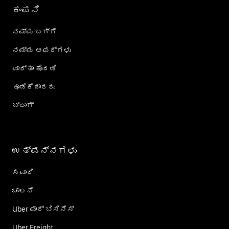
ಕಂಪನಿ
ನಮ್ಮ ಬಗ್ಗೆ
ನಮ್ಮ ಆಫರ್‌ಗಳು
ವಾರ್ತಾ ಕೊಠಡಿ
ಹೂಡಿಕೆದಾರರು
ಬ್ಲಾಗ್
ಉತ್ಪನ್ನಗಳು
ಸವಾರಿ
ಚಾಲನೆ
Uber ಫಾರ್ ಬಿಸಿನೆಸ್
Uber Freight