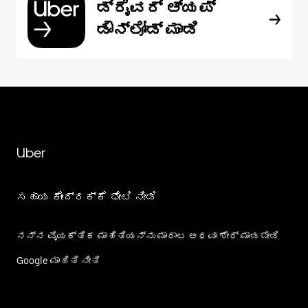
ಡ್ರೈವರ್ ಆ್ಯಪ್
ಡೌನ್‌ಲೋಡ್ ಮಾಡಿ
Uber
ಸಹಾಯ ಕೇಂದ್ರಕ್ಕೆ ಭೇಟಿ ನೀಡಿ
ನನ್ನ ವೈಯಕ್ತಿಕ ಮಾಹಿತಿಯನ್ನು ಮಾರಾಟ ಅಥವಾ ಶೇರ್‌ ಮಾಡಬೇಡಿ
Google ಮಾಹಿತಿ ನೀತಿ