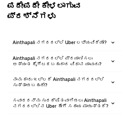
ಪದೇಪದೇ ಕೇಳಲಾಗುವ
ಪ್ರಶ್ನೆಗಳು
Ainthapali ನಗರದಲ್ಲಿ Uber ಲಭ್ಯವಿದೆಯೇ?
Ainthapali ನಗರದಲ್ಲಿ ಪ್ರಯಾಣಿಸಲು
ಅತ್ಯಂತ ಕೈಗೆಟಕಬಹುದಾದ ವಿಧಾನ ಯಾವುದು?
ನಾನು ಕಾರು ಇಲ್ಲದೆ Ainthapali ನಗರದಲ್ಲಿ
ಸುತ್ತಾಡಬಹುದೇ?
ಸವಾರರನ್ನು ಸುರಕ್ಷಿತವಾಗಿಡಲು Ainthapali
ನಗರದಲ್ಲಿನ Uber ಹೇಗೆ ಸಹಾಯ ಮಾಡುತ್ತದೆ?