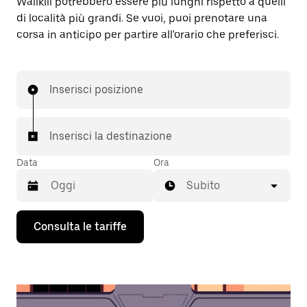
Wallkill potrebbero essere più lunghi rispetto a quelli
di località più grandi. Se vuoi, puoi prenotare una
corsa in anticipo per partire all'orario che preferisci.
Inserisci posizione
Inserisci la destinazione
Data
Ora
Subito
Utilizza
Consulta le tariffe
il
tasto
con
la
freccia
verso
il