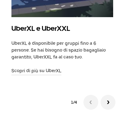
UberXL e UberXXL
Cor
UberXL è disponibile per gruppi fino a 6
Quand
persone. Se hai bisogno di spazio bagagliaio
grup
garantito, UberXXL fa al caso tuo.
punto
Scopri di più su UberXL
Scop
1/4