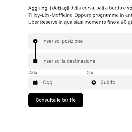
Aggiungi i dettagli della corsa, sali a bordo e sp
Tilloy-Lès-Mofflaine. Oppure programma in ant
Uber Reserve in qualsiasi momento fino a 90 gi
Inserisci posizione
Inserisci la destinazione
Data
Ora
Subito
Utilizza
Consulta le tariffe
il
tasto
con
la
freccia
verso