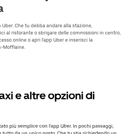
a
on Uber. Che tu debba andare alla stazione,
ici al ristorante o sbrigare delle commissioni in centro,
cesso online o apri l'app Uber e inserisci la
s-Mofflaine.
xi e altre opzioni di
tato più semplice con l'app Uber. In pochi passaggi,
io tutto da un unico posto. Che tu stia richiedendo un