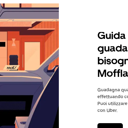
Guida
guadag
bisogn
Moffla
Guadagna quand
effettuando co
Puoi utilizzare
con Uber.