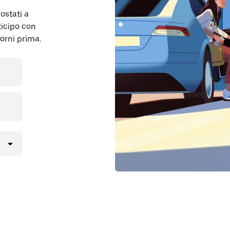
ostati a
icipo con
orni prima.