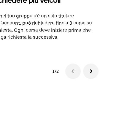
chiedere più veicoli
Uber Shu
nel tuo gruppo c’è un solo titolare
La nostra op
l’account, può richiedere fino a 3 corse su
alcune tratte
hiesta. Ogni corsa deve iniziare prima che
selezionate.
ga richiesta la successiva.
Verifica la d
1/2