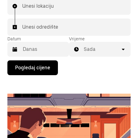
Unesi lokaciju
Unesi odredište
Datum
Vrijeme
Sada
Pritisni
Pogledaj cijene
tipku
sa
strelicom
prema
dolje
za
interakciju
s
kalendarom
i
odaberi
datum.
Pritisni