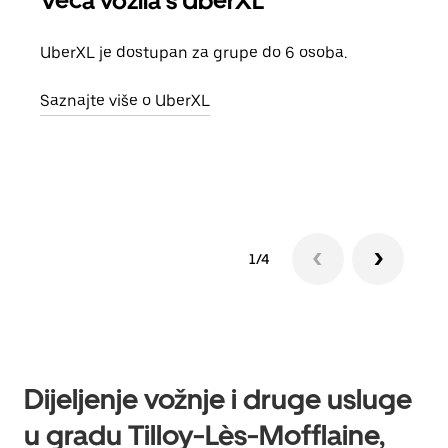
Veća vozila s UberXL
Gr
UberXL je dostupan za grupe do 6 osoba.
Kada 
grup
Saznajte više o UberXL
vlast
Sazn
1/4
Dijeljenje vožnje i druge usluge
u gradu Tilloy-Lès-Mofflaine,