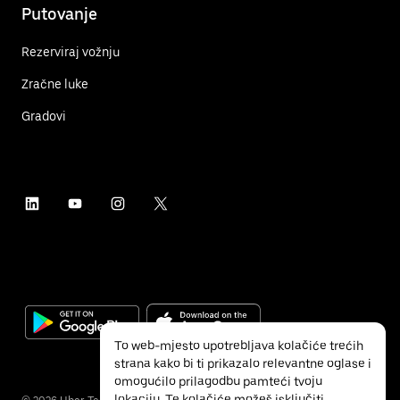
Putovanje
Rezerviraj vožnju
Zračne luke
Gradovi
To web-mjesto upotrebljava kolačiće trećih
strana kako bi ti prikazalo relevantne oglase i
omogućilo prilagodbu pamteći tvoju
lokaciju. Te kolačiće možeš isključiti