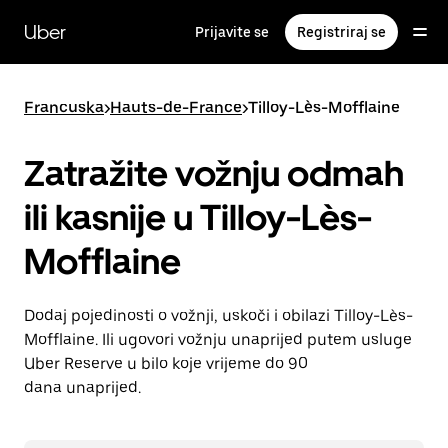
Preskoči
na
Uber
Prijavite se
Registriraj se
glavni
sadržaj
Francuska
>
Hauts-de-France
>
Tilloy-Lès-Mofflaine
Zatražite vožnju odmah
ili kasnije u Tilloy-Lès-
Mofflaine
Dodaj pojedinosti o vožnji, uskoči i obilazi Tilloy-Lès-
Mofflaine. Ili ugovori vožnju unaprijed putem usluge
Uber Reserve u bilo koje vrijeme do 90
dana unaprijed.