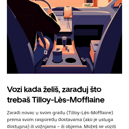
tipku
escape
za
zatvaranje
kalendara.
Vozi kada želiš, zarađuj što
trebaš Tilloy-Lès-Mofflaine
Zaradi novac u svom gradu (Tilloy-Lès-Mofflaine)
prema svom rasporedu dostavama (ako je usluga
dostupna) ili vožnjama – ili objema. Možeš se voziti