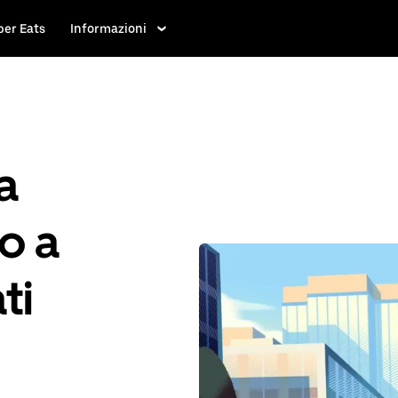
ber Eats
Informazioni
a
po a
ti