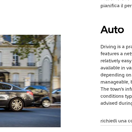
pianifica il pe
Auto
Driving is a p
features a net
relatively eas
available in v
depending on t
manageable, b
The town’s inf
conditions typ
advised durin
richiedi una c