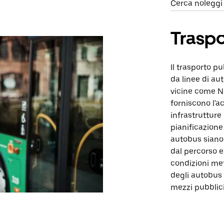
Cerca noleggi
Traspo
Il trasporto p
da linee di au
vicine come N
forniscono l'a
infrastrutture 
pianificazione
autobus siano 
dal percorso e
condizioni met
degli autobus 
mezzi pubblici