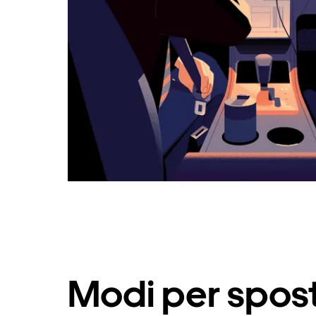
calendario.
Modi per spost