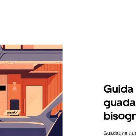
Guida
guadag
bisogn
Guadagna quan