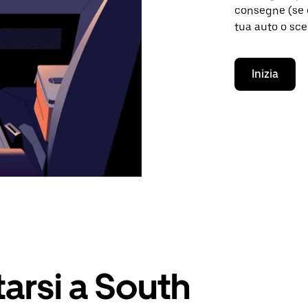
consegne (se d
tua auto o sce
Inizia
arsi a South