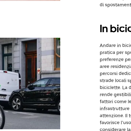
di spostament
In bici
Andare in bici
pratica per sp
preferenze per
aree residenzi
percorsi dedic
strade locali 
biciclette. La
rende gestibili
fattori come l
infrastrutture
attenzione. Il
favorisce l’us
considerare la