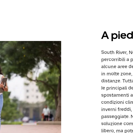
A pied
South River, 
percorribili a 
alcune aree de
in molte zone,
distanze. Tutta
le principali d
spostamenti a 
condizioni cli
inverni freddi,
passeggiate. 
soluzione com
libero, ma pot