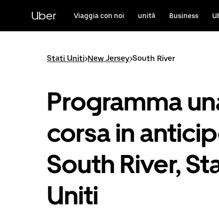
Passa
al
Uber
Viaggia con noi
unità
Business
U
contenuto
principale
Stati Uniti
>
New Jersey
>
South River
Programma un
corsa in antici
South River, Sta
Uniti