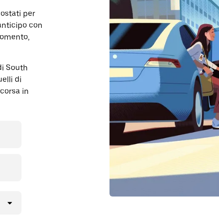
postati per
anticipo con
momento,
 di South
elli di
 corsa in