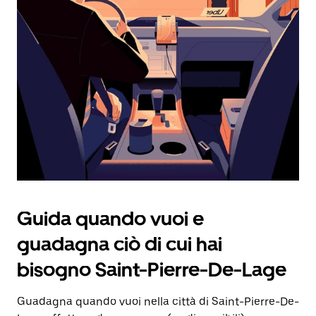
e
selezionare
una
data.
Utilizza
il
pulsante
Esc
per
chiudere
il
calendario.
Guida quando vuoi e
guadagna ciò di cui hai
bisogno Saint-Pierre-De-Lage
Guadagna quando vuoi nella città di Saint-Pierre-De-