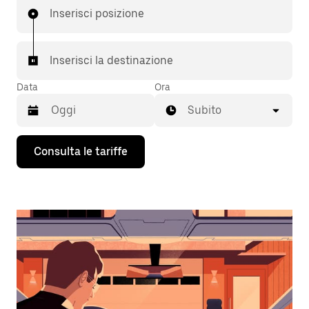
Inserisci posizione
Inserisci la destinazione
Data
Ora
Subito
Utilizza
Consulta le tariffe
il
tasto
con
la
freccia
verso
il
basso
per
interagire
con
il
calendario