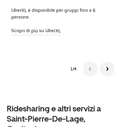
UberXL è disponibile per gruppi fino a 6
Quand
persone.
grup
punto
Scopri di più su UberXL
Scop
1/4
Ridesharing e altri servizi a
Saint-Pierre-De-Lage,