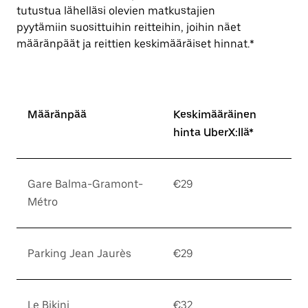
tutustua lähelläsi olevien matkustajien
pyytämiin suosittuihin reitteihin, joihin näet
määränpäät ja reittien keskimääräiset hinnat.*
Määränpää
Keskimääräinen
hinta UberX:llä*
Gare Balma-Gramont-
€29
Métro
Parking Jean Jaurès
€29
Le Bikini
€32