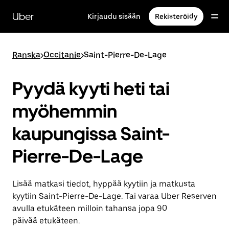
Ohita
ja
Uber
Kirjaudu sisään
Rekisteröidy
siirry
pääsisältöön
Ranska
>
Occitanie
>
Saint-Pierre-De-Lage
Pyydä kyyti heti tai
myöhemmin
kaupungissa Saint-
Pierre-De-Lage
Lisää matkasi tiedot, hyppää kyytiin ja matkusta
kyytiin Saint-Pierre-De-Lage. Tai varaa Uber Reserven
avulla etukäteen milloin tahansa jopa 90
päivää etukäteen.