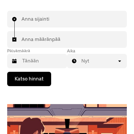
Anna sijainti
Anna määränpää
Päivämäärä
Aika
Nyt
Valitse
Katso hinnat
päivämäärä
kalenterissa
alaspäin
osoittavalla
nuolinäppäimellä.
Sulje
kalenteri
Esc-
painikkeella.