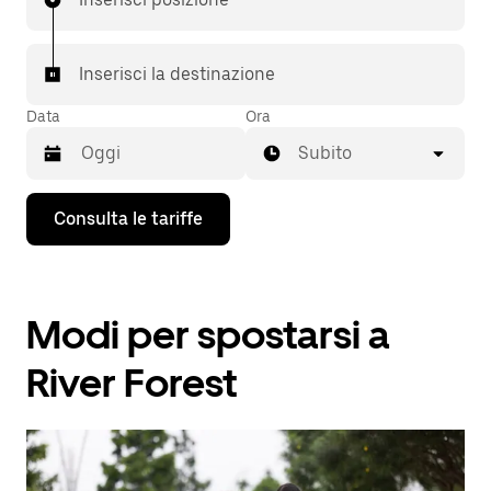
Inserisci la destinazione
Data
Ora
Subito
Utilizza
Consulta le tariffe
il
tasto
con
la
freccia
Modi per spostarsi a
verso
il
basso
River Forest
per
interagire
con
il
calendario
e