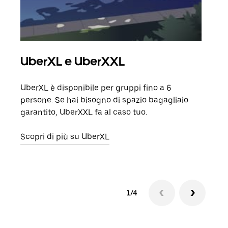
UberXL e UberXXL
Cor
UberXL è disponibile per gruppi fino a 6
Quand
persone. Se hai bisogno di spazio bagagliaio
grup
garantito, UberXXL fa al caso tuo.
punto
Scopri di più su UberXL
Scop
1/4