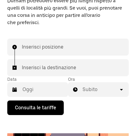
Durham potrebbero essere più lunghi rispetto a
quelli di località più grandi. Se vuoi, puoi prenotare
una corsa in anticipo per partire all'orario
che preferisci.
Inserisci posizione
Inserisci la destinazione
Data
Ora
Subito
Utilizza
Consulta le tariffe
il
tasto
con
la
freccia