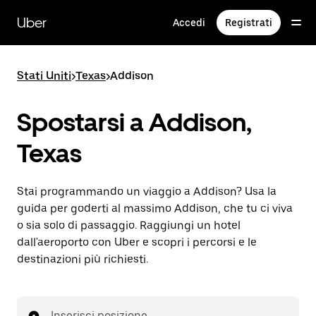
Passa
al
Uber
Accedi
Registrati
contenuto
principale
Stati Uniti
>
Texas
>
Addison
Spostarsi a Addison,
Texas
Stai programmando un viaggio a Addison? Usa la
guida per goderti al massimo Addison, che tu ci viva
o sia solo di passaggio. Raggiungi un hotel
dall'aeroporto con Uber e scopri i percorsi e le
destinazioni più richiesti.
Inserisci posizione