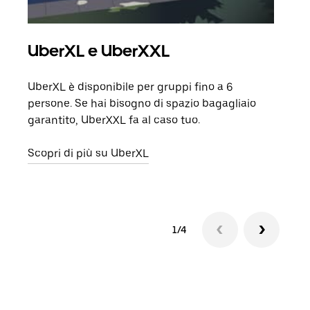
UberXL e UberXXL
Cor
UberXL è disponibile per gruppi fino a 6
Quand
persone. Se hai bisogno di spazio bagagliaio
grup
garantito, UberXXL fa al caso tuo.
punto
Scopri di più su UberXL
Scop
1/4