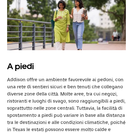
selezionare
una
data.
Utilizza
il
pulsante
Esc
per
chiudere
il
calendario.
A piedi
Addison offre un ambiente favorevole ai pedoni, con
una rete di sentieri sicuri e ben tenuti che collegano
diverse zone della città. Molte aree, tra cui negozi,
ristoranti e luoghi di svago, sono raggiungibili a piedi,
soprattutto nelle zone centrali. Tuttavia, la facilità di
spostamento a piedi può variare in base alla distanza
tra le destinazioni e alle condizioni climatiche, poiché
in Texas le estati possono essere molto calde e