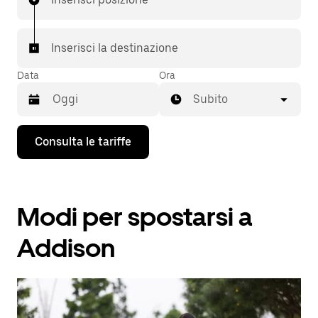
Inserisci la destinazione
Data
Ora
Subito
Utilizza
Consulta le tariffe
il
tasto
con
la
freccia
Modi per spostarsi a
verso
il
basso
Addison
per
interagire
con
il
calendario
e