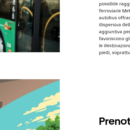
possibile ragg
ferroviarie Me
autobus offran
dispersiva del
aggiuntiva per 
favoriscono gl
le destinazio
piedi, sopratt
Prenot