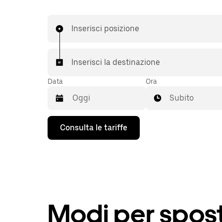
Inserisci posizione
Inserisci la destinazione
Data
Ora
Subito
Utilizza
Consulta le tariffe
il
tasto
con
la
freccia
verso
il
basso
per
Modi per spost
interagire
con