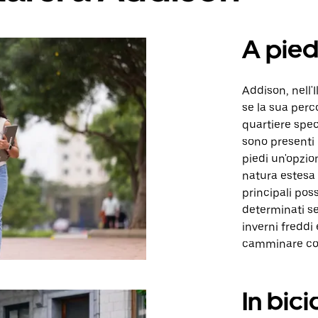
A pied
Addison, nell'I
se la sua perc
quartiere spec
sono presenti i
piedi un'opzion
natura estesa 
principali pos
determinati ser
inverni freddi 
camminare com
In bici