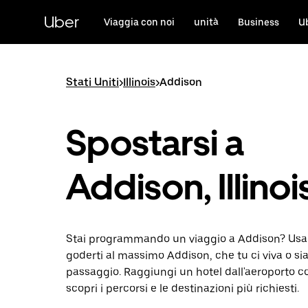
Passa
al
Uber
Viaggia con noi
unità
Business
U
contenuto
principale
Stati Uniti
>
Illinois
>
Addison
Spostarsi a
Addison, Illinoi
Stai programmando un viaggio a Addison? Usa 
goderti al massimo Addison, che tu ci viva o sia
passaggio. Raggiungi un hotel dall'aeroporto c
scopri i percorsi e le destinazioni più richiesti.