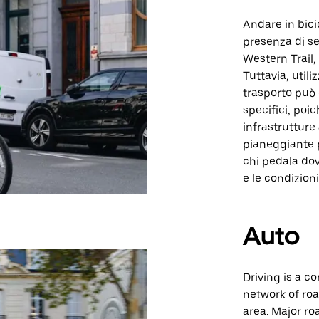
Andare in bicic
presenza di sen
Western Trail, 
Tuttavia, util
trasporto può 
specifici, poi
infrastrutture 
pianeggiante p
chi pedala dov
e le condizioni
Auto
Driving is a co
network of roa
area. Major ro