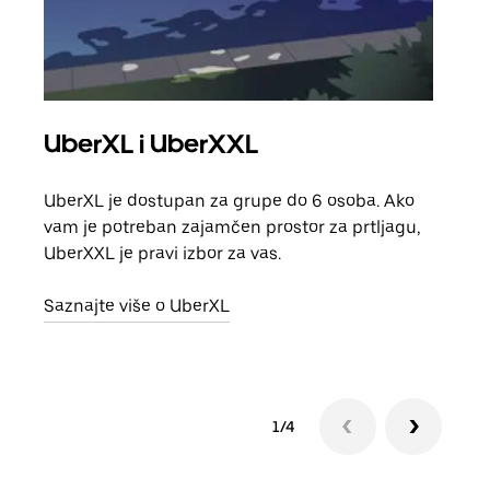
UberXL i UberXXL
Gr
UberXL je dostupan za grupe do 6 osoba. Ako
Kada 
vam je potreban zajamčen prostor za prtljagu,
grup
UberXXL je pravi izbor za vas.
vlast
Saznajte više o UberXL
Sazn
1/4