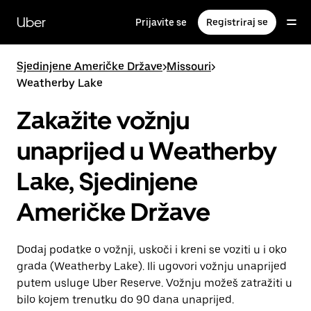
Preskoči
na
Uber
Prijavite se
Registriraj se
glavni
sadržaj
Sjedinjene Američke Države
>
Missouri
>
Weatherby Lake
Zakažite vožnju
unaprijed u Weatherby
Lake, Sjedinjene
Američke Države
Dodaj podatke o vožnji, uskoči i kreni se voziti u i oko
grada (Weatherby Lake). Ili ugovori vožnju unaprijed
putem usluge Uber Reserve. Vožnju možeš zatražiti u
bilo kojem trenutku do 90 dana unaprijed.