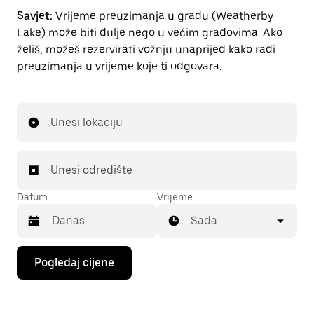
Savjet:
Vrijeme preuzimanja u gradu (Weatherby
Lake) može biti dulje nego u većim gradovima. Ako
želiš, možeš rezervirati vožnju unaprijed kako radi
preuzimanja u vrijeme koje ti odgovara.
Unesi lokaciju
Unesi odredište
Datum
Vrijeme
Sada
Pritisni
Pogledaj cijene
tipku
sa
strelicom
prema