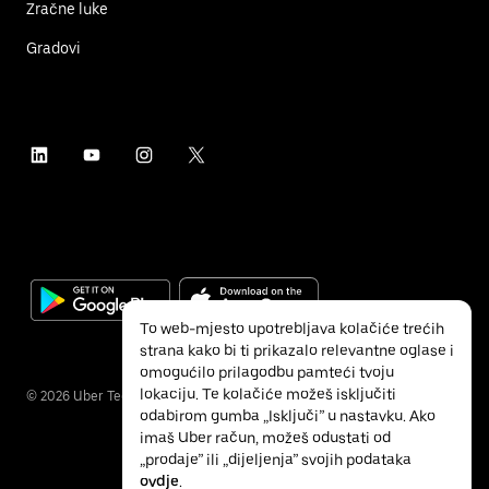
Zračne luke
Gradovi
To web-mjesto upotrebljava kolačiće trećih
strana kako bi ti prikazalo relevantne oglase i
omogućilo prilagodbu pamteći tvoju
lokaciju. Te kolačiće možeš isključiti
©
2026
Uber Technologies Inc.
odabirom gumba „Isključi” u nastavku. Ako
imaš Uber račun, možeš odustati od
„prodaje” ili „dijeljenja” svojih podataka
ovdje
.