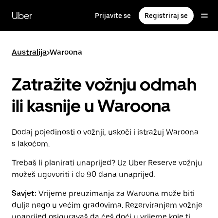
Preskoči
na
Uber
Prijavite se
Registriraj se
glavni
sadržaj
Australija
>
Waroona
Zatražite vožnju odmah
ili kasnije u Waroona
Dodaj pojedinosti o vožnji, uskoči i istražuj Waroona
s lakoćom.
Trebaš li planirati unaprijed? Uz Uber Reserve vožnju
možeš ugovoriti i do 90 dana unaprijed.
Savjet:
Vrijeme preuzimanja za Waroona može biti
dulje nego u većim gradovima. Rezerviranjem vožnje
unaprijed osiguravaš da ćeš doći u vrijeme koje ti