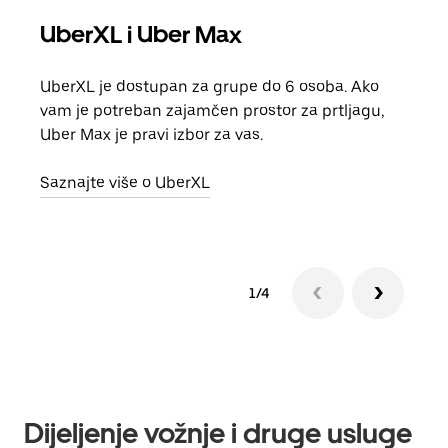
UberXL i Uber Max
Gr
UberXL je dostupan za grupe do 6 osoba. Ako
Kada 
vam je potreban zajamčen prostor za prtljagu,
grup
Uber Max je pravi izbor za vas.
vlast
Saznajte više o UberXL
Sazn
1/4
Dijeljenje vožnje i druge usluge