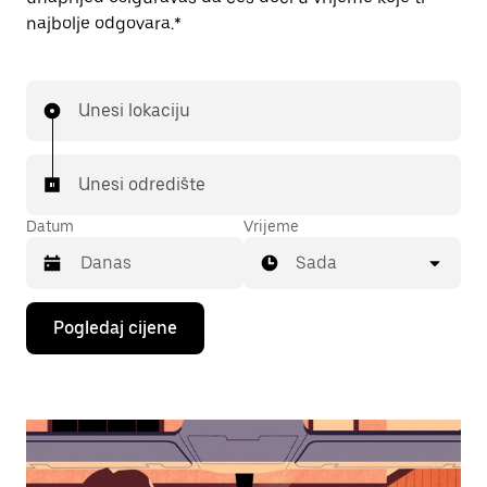
najbolje odgovara.*
Unesi lokaciju
Unesi odredište
Datum
Vrijeme
Sada
Pritisni
Pogledaj cijene
tipku
sa
strelicom
prema
dolje
za
interakciju
s