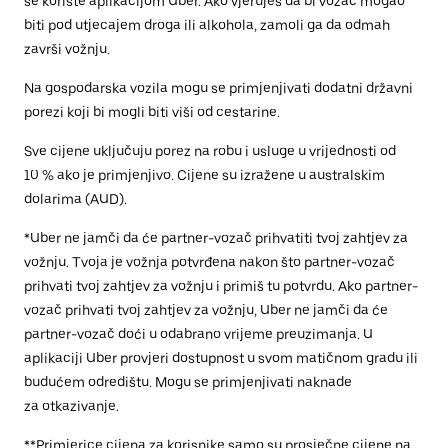
se koriste aplikacijom Uber. Ako vjeruješ da bi vozač mogao
biti pod utjecajem droga ili alkohola, zamoli ga da odmah
završi vožnju.
Na gospodarska vozila mogu se primjenjivati dodatni državni
porezi koji bi mogli biti viši od cestarine.
Sve cijene uključuju porez na robu i usluge u vrijednosti od
10 % ako je primjenjivo. Cijene su izražene u australskim
dolarima (AUD).
*Uber ne jamči da će partner-vozač prihvatiti tvoj zahtjev za
vožnju. Tvoja je vožnja potvrđena nakon što partner-vozač
prihvati tvoj zahtjev za vožnju i primiš tu potvrdu. Ako partner-
vozač prihvati tvoj zahtjev za vožnju, Uber ne jamči da će
partner-vozač doći u odabrano vrijeme preuzimanja. U
aplikaciji Uber provjeri dostupnost u svom matičnom gradu ili
budućem odredištu. Mogu se primjenjivati naknade
za otkazivanje.
**Primjerice cijena za korisnike samo su prosječne cijene na