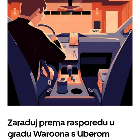
kalendarom
i
odaberi
datum.
Pritisni
tipku
escape
za
zatvaranje
kalendara.
Zarađuj prema rasporedu u
gradu Waroona s Uberom