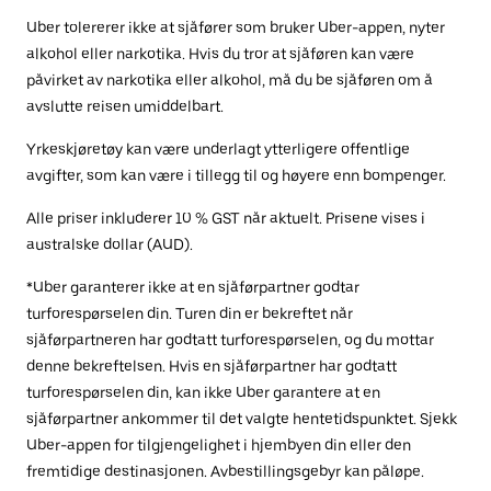
Uber tolererer ikke at sjåfører som bruker Uber-appen, nyter
alkohol eller narkotika. Hvis du tror at sjåføren kan være
påvirket av narkotika eller alkohol, må du be sjåføren om å
avslutte reisen umiddelbart.
Yrkeskjøretøy kan være underlagt ytterligere offentlige
avgifter, som kan være i tillegg til og høyere enn bompenger.
Alle priser inkluderer 10 % GST når aktuelt. Prisene vises i
australske dollar (AUD).
*Uber garanterer ikke at en sjåførpartner godtar
turforespørselen din. Turen din er bekreftet når
sjåførpartneren har godtatt turforespørselen, og du mottar
denne bekreftelsen. Hvis en sjåførpartner har godtatt
turforespørselen din, kan ikke Uber garantere at en
sjåførpartner ankommer til det valgte hentetidspunktet. Sjekk
Uber-appen for tilgjengelighet i hjembyen din eller den
fremtidige destinasjonen. Avbestillingsgebyr kan påløpe.