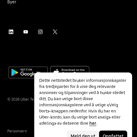
Byer
Dette nettstedet bruker informasjonskapsler
fra tredjeparter for å vise deg relevante
annonser og tilpasninger ved å huske stedet
ditt. Du kan velge bort disse
©
2026
Uber Technologies Inc.
informasjonskapslene ved å velge «Velg
bort»-knappen nedenfor. Hvis du har en
Uber-konto, kan du velge bort «salg» eller
«deling» av dataene dine
her
.
Personvern
Tilgjengelighet
Vilkår
Meld deg ut
Oppfattet