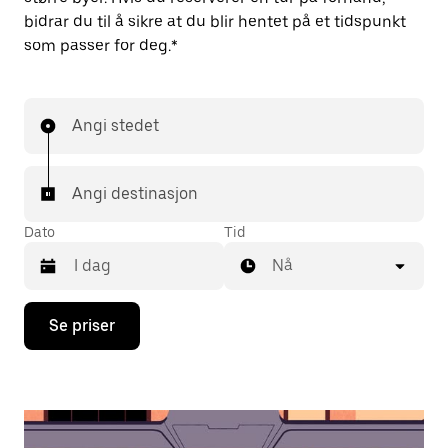
bidrar du til å sikre at du blir hentet på et tidspunkt
som passer for deg.*
Angi stedet
Angi destinasjon
Dato
Tid
Nå
Trykk
Se priser
på
piltast
ned
for
å
åpne
kalenderen