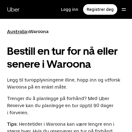
Hopp
til
Uber
Logg inn
Registrer deg
hovedinnholdet
Australia
>
Waroona
Bestill en tur for nå eller
senere i Waroona
Legg til turopplysningene dine, hopp inn og utforsk
Waroona på en enkel måte.
Trenger du å planlegge på forhånd? Med Uber
Reserve kan du planlegge en tur opptil 90 dager
i forveien.
Tips:
Hentetider i Waroona kan være lengre enn i
større byer. Hvis du reserverer en tur på forhånd,