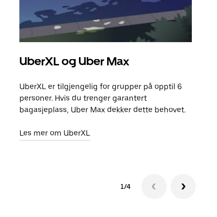
UberXL og Uber Max
Gr
UberXL er tilgjengelig for grupper på opptil 6
Når d
personer. Hvis du trenger garantert
grup
bagasjeplass, Uber Max dekker dette behovet.
hent
Les mer om UberXL
Finn
1/4