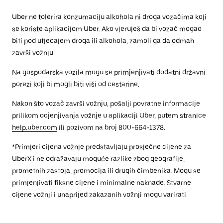
Uber ne tolerira konzumaciju alkohola ni droga vozačima koji
se koriste aplikacijom Uber. Ako vjeruješ da bi vozač mogao
biti pod utjecajem droga ili alkohola, zamoli ga da odmah
završi vožnju.
Na gospodarska vozila mogu se primjenjivati dodatni državni
porezi koji bi mogli biti viši od cestarine.
Nakon što vozač završi vožnju, pošalji povratne informacije
prilikom ocjenjivanja vožnje u aplikaciji Uber, putem stranice
help.uber.com
ili pozivom na broj 800-664-1378.
*Primjeri cijena vožnje predstavljaju prosječne cijene za
UberX i ne odražavaju moguće razlike zbog geografije,
prometnih zastoja, promocija ili drugih čimbenika. Mogu se
primjenjivati fiksne cijene i minimalne naknade. Stvarne
cijene vožnji i unaprijed zakazanih vožnji mogu varirati.