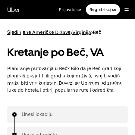
Preskoči
na
Uber
Prijavite se
Registriraj se
glavni
sadržaj
Sjedinjene Američke Države
>
Virginija
>
Beč
Kretanje po Beč, VA
Planiranje putovanja u Beč? Bilo da je Beč grad koji
planiraš posjetiti ili grad u kojem živiš, ovaj ti vodič
može biti vrlo koristan. Dovezi se Uberom od zračne
luke do hotela i otkrij popularne rute i odredišta.
Unesi lokaciju
Unesi odredište