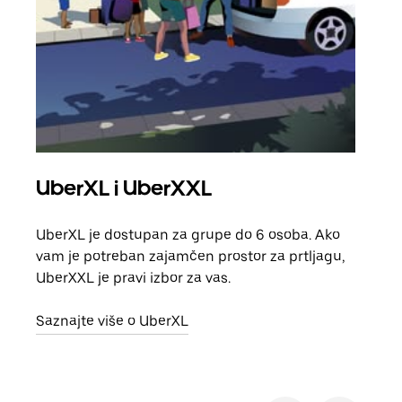
UberXL i UberXXL
Gr
UberXL je dostupan za grupe do 6 osoba. Ako
Kada 
vam je potreban zajamčen prostor za prtljagu,
grup
UberXXL je pravi izbor za vas.
vlast
Saznajte više o UberXL
Sazn