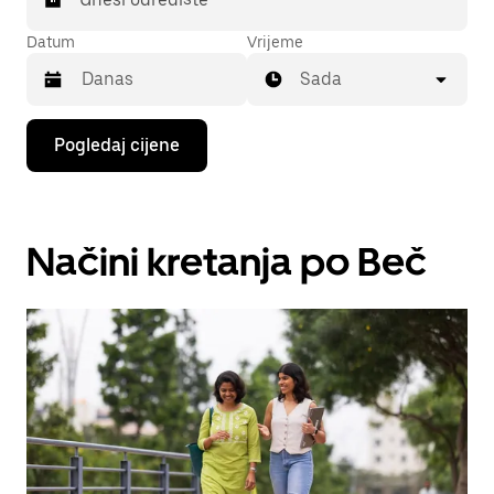
Datum
Vrijeme
Sada
Pritisni
Pogledaj cijene
tipku
sa
strelicom
prema
dolje
Načini kretanja po Beč
za
interakciju
s
kalendarom
i
odaberi
datum.
Pritisni
tipku
escape
za
zatvaranje
kalendara.