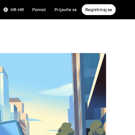
HR-HR
Pomoć
Prijavite se
Registriraj se