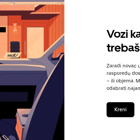
Vozi ka
treba
Zaradi novac
rasporedu dos
– ili objema. 
odabrati naja
Kreni