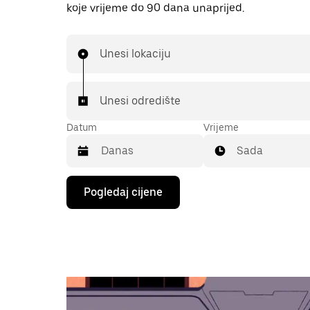
koje vrijeme do 90 dana unaprijed.
Unesi lokaciju
Unesi odredište
Datum
Vrijeme
Sada
Pritisni
Pogledaj cijene
tipku
sa
strelicom
prema
dolje
za
interakciju
s
kalendarom
i