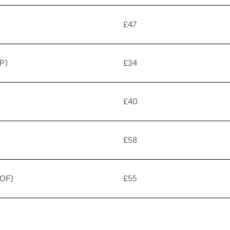
£47
P)
£34
£40
£58
WOF)
£55