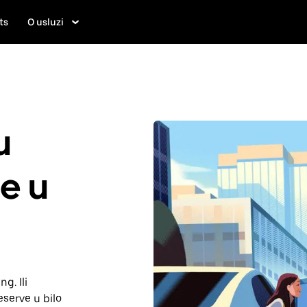
ts
O usluzi
u
je u
g. Ili
serve u bilo