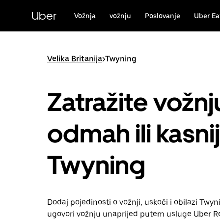
Preskoči
na
Uber
Vožnja
vožnju
Poslovanje
Uber Ea
glavni
sadržaj
Velika Britanija
>
Twyning
Zatražite vožnj
odmah ili kasni
Twyning
Dodaj pojedinosti o vožnji, uskoči i obilazi Twynin
ugovori vožnju unaprijed putem usluge Uber Re