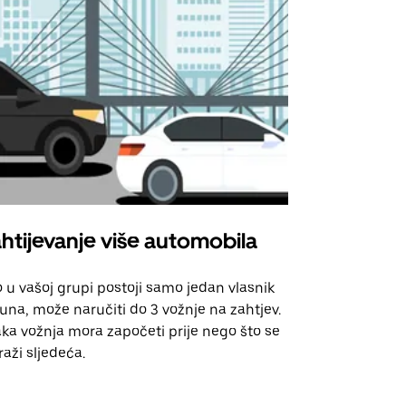
htijevanje više automobila
Uber Shu
 u vašoj grupi postoji samo jedan vlasnik
Naša opcija 
una, može naručiti do 3 vožnje na zahtjev.
za odabrane
ka vožnja mora započeti prije nego što se
događanja.
raži sljedeća.
Pogledajte d