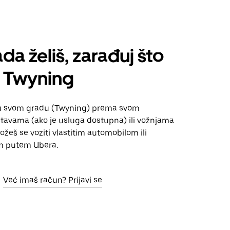
da želiš, zarađuj što
š Twyning
 u svom gradu (Twyning) prema svom
tavama (ako je usluga dostupna) ili vožnjama
Možeš se voziti vlastitim automobilom ili
m putem Ubera.
Već imaš račun? Prijavi se