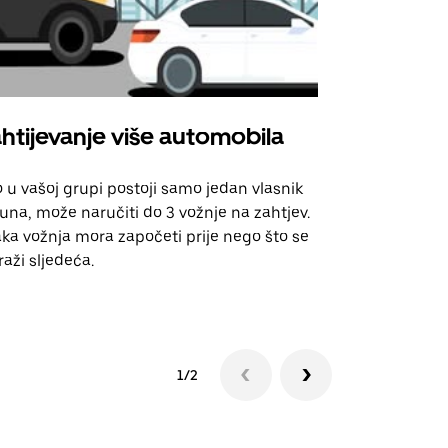
htijevanje više automobila
Uber Shu
 u vašoj grupi postoji samo jedan vlasnik
Naša opcija 
una, može naručiti do 3 vožnje na zahtjev.
za odabrane
ka vožnja mora započeti prije nego što se
događanja.
raži sljedeća.
Pogledajte d
1/2