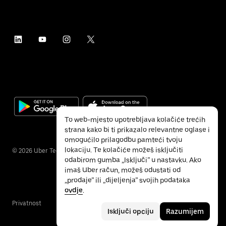
To web-mjesto upotrebljava kolačiće trećih
strana kako bi ti prikazalo relevantne oglase i
omogućilo prilagodbu pamteći tvoju
lokaciju. Te kolačiće možeš isključiti
©
2026
Uber Technologies Inc.
odabirom gumba „Isključi” u nastavku. Ako
imaš Uber račun, možeš odustati od
„prodaje” ili „dijeljenja” svojih podataka
ovdje
.
Privatnost
Pristupačnost
Uvjeti
Isključi opciju
Razumijem