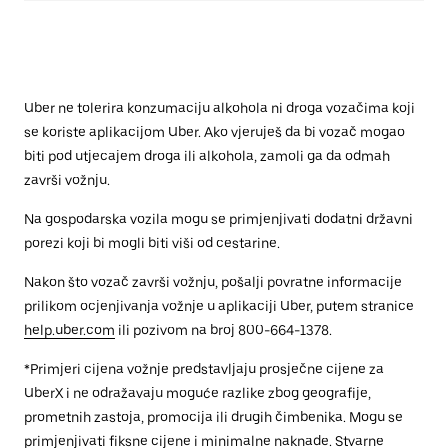
Uber ne tolerira konzumaciju alkohola ni droga vozačima koji
se koriste aplikacijom Uber. Ako vjeruješ da bi vozač mogao
biti pod utjecajem droga ili alkohola, zamoli ga da odmah
završi vožnju.
Na gospodarska vozila mogu se primjenjivati dodatni državni
porezi koji bi mogli biti viši od cestarine.
Nakon što vozač završi vožnju, pošalji povratne informacije
prilikom ocjenjivanja vožnje u aplikaciji Uber, putem stranice
help.uber.com
ili pozivom na broj 800-664-1378.
*Primjeri cijena vožnje predstavljaju prosječne cijene za
UberX i ne odražavaju moguće razlike zbog geografije,
prometnih zastoja, promocija ili drugih čimbenika. Mogu se
primjenjivati fiksne cijene i minimalne naknade. Stvarne