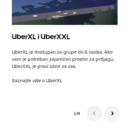
UberXL i UberXXL
Gr
UberXL je dostupan za grupe do 6 osoba. Ako
Kada 
vam je potreban zajamčen prostor za prtljagu,
grup
UberXXL je pravi izbor za vas.
vlast
Saznajte više o UberXL
Sazn
1/4