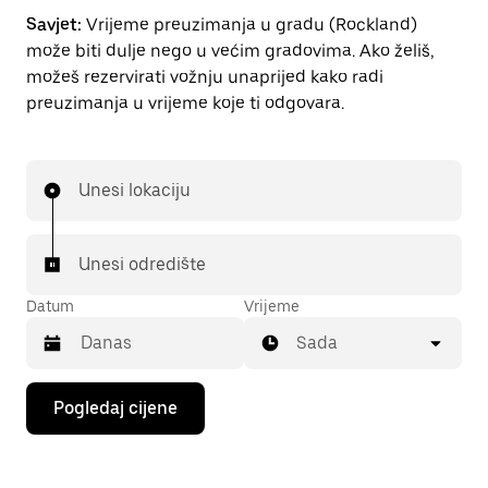
Savjet:
Vrijeme preuzimanja u gradu (Rockland)
može biti dulje nego u većim gradovima. Ako želiš,
možeš rezervirati vožnju unaprijed kako radi
preuzimanja u vrijeme koje ti odgovara.
Unesi lokaciju
Unesi odredište
Datum
Vrijeme
Sada
Pritisni
Pogledaj cijene
tipku
sa
strelicom
prema