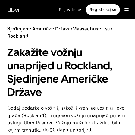
Preskoči
na
Uber
Prijavite se
Registriraj se
glavni
sadržaj
Sjedinjene Američke Države
>
Massachusettsu
>
Rockland
Zakažite vožnju
unaprijed u Rockland,
Sjedinjene Američke
Države
Dodaj podatke o vožnji, uskoči i kreni se voziti u i oko
grada (Rockland). Ili ugovori vožnju unaprijed putem
usluge Uber Reserve. Vožnju možeš zatražiti u bilo
kojem trenutku do 90 dana unaprijed.