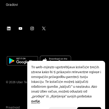
Gradovi
To web-mjesto upotrebljava kolačiće trećih
strana kako bi ti prikazalo relevantne oglase i
omogućilo prilagodbu pamteći tvoju
lokaciju. Te kolačiće možeš isključiti
©
2026
Uber Technologies Inc.
odabirom gumba „Isključi” u nastavku. Ako
imaš Uber račun, možeš odustati od
„prodaje” ili „dijeljenja” svojih podataka
ovdje
.
Privatnost
Pristupačnost
Uvjeti