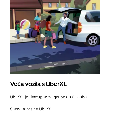
Veća vozila s UberXL
Gr
UberXL je dostupan za grupe do 6 osoba.
Kada 
grup
Saznajte više o UberXL
vlast