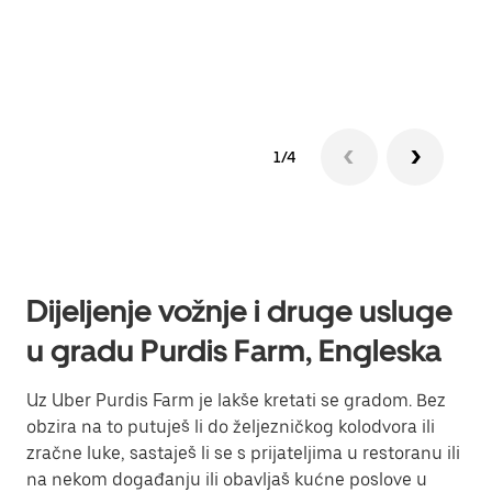
Sazn
1/4
Dijeljenje vožnje i druge usluge
u gradu Purdis Farm, Engleska
Uz Uber Purdis Farm je lakše kretati se gradom. Bez
obzira na to putuješ li do željezničkog kolodvora ili
zračne luke, sastaješ li se s prijateljima u restoranu ili
na nekom događanju ili obavljaš kućne poslove u