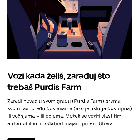
kalendara.
Vozi kada želiš, zarađuj što
trebaš Purdis Farm
Zaradi novac u svom gradu (Purdis Farm) prema
svom rasporedu dostavama (ako je usluga dostupna)
ili vožnjama – ili objema. Možeš se voziti vlastitim
automobilom ili odabrati najam putem Ubera.