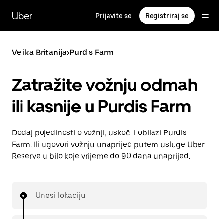
Preskoči
na
Uber
Prijavite se
Registriraj se
glavni
sadržaj
Velika Britanija
>
Purdis Farm
Zatražite vožnju odmah
ili kasnije u Purdis Farm
Dodaj pojedinosti o vožnji, uskoči i obilazi Purdis
Farm. Ili ugovori vožnju unaprijed putem usluge Uber
Reserve u bilo koje vrijeme do 90 dana unaprijed.
Unesi lokaciju