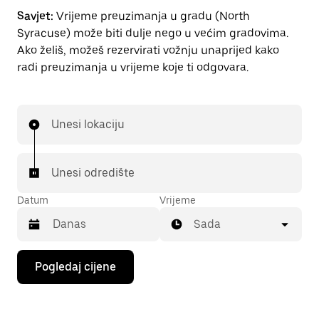
Savjet:
Vrijeme preuzimanja u gradu (North
Syracuse) može biti dulje nego u većim gradovima.
Ako želiš, možeš rezervirati vožnju unaprijed kako
radi preuzimanja u vrijeme koje ti odgovara.
Unesi lokaciju
Unesi odredište
Datum
Vrijeme
Sada
Pritisni
Pogledaj cijene
tipku
sa
strelicom
prema