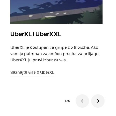
UberXL i UberXXL
Gr
UberXL je dostupan za grupe do 6 osoba. Ako
Kada 
vam je potreban zajamčen prostor za prtljagu,
grup
UberXXL je pravi izbor za vas.
vlast
Saznajte više o UberXL
Sazn
1/4