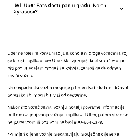
Je li Uber Eats dostupan u gradu: North
Syracuse?
Uber ne tolerira konzumaciju alkohola ni droga vozačima koji
se koriste aplikacijom Uber. Ako vjeruješ da bi vozač mogao
biti pod utjecajem droga ili alkohola, zamoli ga da odmah
završi vožnju.
Na gospodarska vozila mogu se primjenjivati dodatni državni
porezi koji bi mogli biti viši od cestarine.
Nakon što vozač završi vožnju, pošalji povratne informacije
prilikom ocjenjivanja vožnje u aplikaciji Uber, putem stranice
help.uber.com
ili pozivom na broj 800-664-1378.
*Primjeri cijena vožnje predstavljaju prosječne cijene za