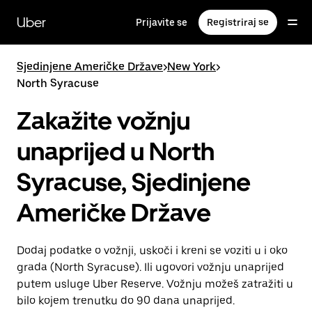
Preskoči
na
Uber
Prijavite se
Registriraj se
glavni
sadržaj
Sjedinjene Američke Države
>
New York
>
North Syracuse
Zakažite vožnju
unaprijed u North
Syracuse, Sjedinjene
Američke Države
Dodaj podatke o vožnji, uskoči i kreni se voziti u i oko
grada (North Syracuse). Ili ugovori vožnju unaprijed
putem usluge Uber Reserve. Vožnju možeš zatražiti u
bilo kojem trenutku do 90 dana unaprijed.