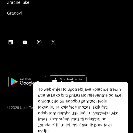
Zračne luke
Gradovi
To web-mjesto upotrebljava kolačiće trećih
strana kako bi ti prikazalo relevantne oglase i
omogućilo prilagodbu pamteći tvoju
lokaciju. Te kolačiće možeš isključiti
©
2026
Uber Technologies Inc.
odabirom gumba „Isključi” u nastavku. Ako
imaš Uber račun, možeš odustati od
„prodaje” ili „dijeljenja” svojih podataka
ovdje
.