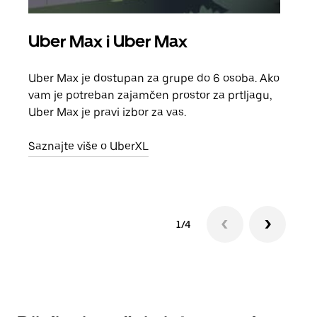
Uber Max i Uber Max
Gr
Uber Max je dostupan za grupe do 6 osoba. Ako
Kada 
vam je potreban zajamčen prostor za prtljagu,
grup
Uber Max je pravi izbor za vas.
vlast
Saznajte više o UberXL
Sazn
1/4