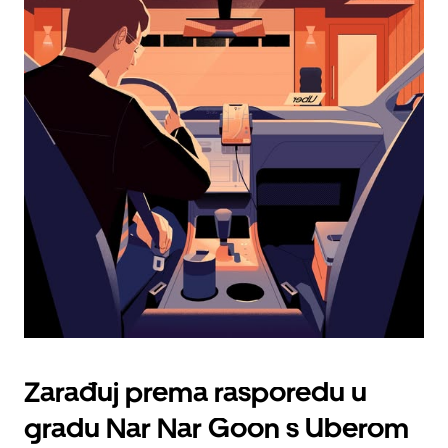
kalendarom
i
odaberi
datum.
Pritisni
tipku
escape
za
zatvaranje
kalendara.
Zarađuj prema rasporedu u
gradu Nar Nar Goon s Uberom