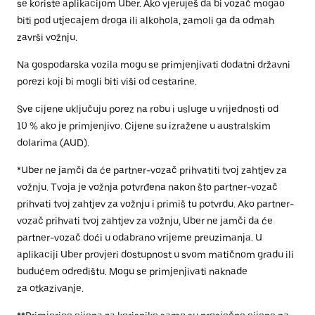
se koriste aplikacijom Uber. Ako vjeruješ da bi vozač mogao
biti pod utjecajem droga ili alkohola, zamoli ga da odmah
završi vožnju.
Na gospodarska vozila mogu se primjenjivati dodatni državni
porezi koji bi mogli biti viši od cestarine.
Sve cijene uključuju porez na robu i usluge u vrijednosti od
10 % ako je primjenjivo. Cijene su izražene u australskim
dolarima (AUD).
*Uber ne jamči da će partner-vozač prihvatiti tvoj zahtjev za
vožnju. Tvoja je vožnja potvrđena nakon što partner-vozač
prihvati tvoj zahtjev za vožnju i primiš tu potvrdu. Ako partner-
vozač prihvati tvoj zahtjev za vožnju, Uber ne jamči da će
partner-vozač doći u odabrano vrijeme preuzimanja. U
aplikaciji Uber provjeri dostupnost u svom matičnom gradu ili
budućem odredištu. Mogu se primjenjivati naknade
za otkazivanje.