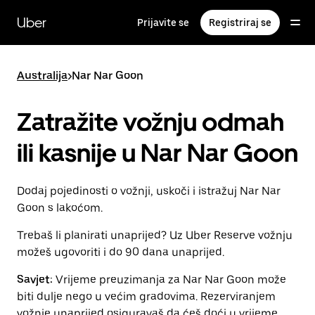
Preskoči
na
Uber
Prijavite se
Registriraj se
glavni
sadržaj
Australija
>
Nar Nar Goon
Zatražite vožnju odmah
ili kasnije u Nar Nar Goon
Dodaj pojedinosti o vožnji, uskoči i istražuj Nar Nar
Goon s lakoćom.
Trebaš li planirati unaprijed? Uz Uber Reserve vožnju
možeš ugovoriti i do 90 dana unaprijed.
Savjet:
Vrijeme preuzimanja za Nar Nar Goon može
biti dulje nego u većim gradovima. Rezerviranjem
vožnje unaprijed osiguravaš da ćeš doći u vrijeme