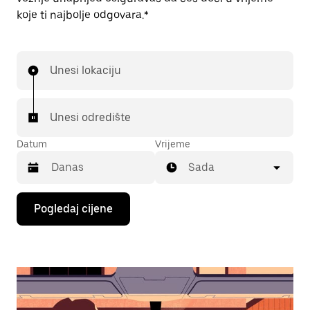
koje ti najbolje odgovara.*
Unesi lokaciju
Unesi odredište
Datum
Vrijeme
Sada
Pritisni
Pogledaj cijene
tipku
sa
strelicom
prema
dolje
za
interakciju
s