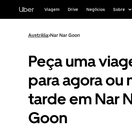
Pular
para
Uber
Viagem
Drive
Negócios
Sobre
o
conteúdo
principal
Austrália
>
Nar Nar Goon
Peça uma via
para agora ou 
tarde em Nar 
Goon