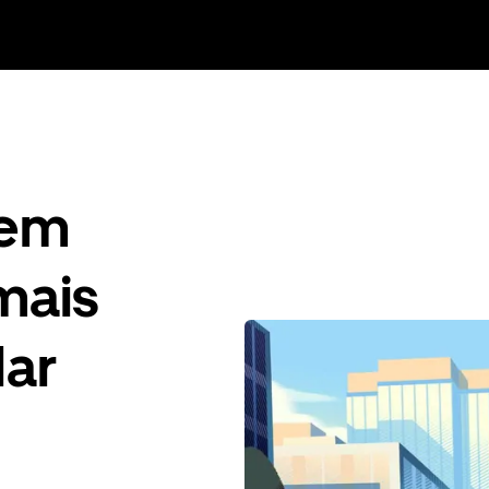
gem
mais
Nar