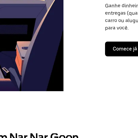
Ganhe dinheir
entregas (qua
carro ou alug
para você.
Comece já
em Nar Nar Goon