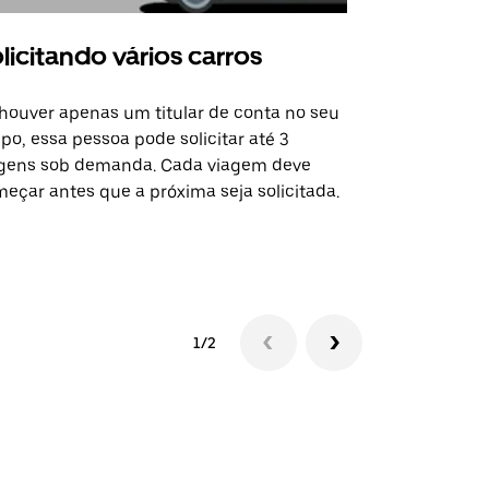
licitando vários carros
Uber Shu
houver apenas um titular de conta no seu
A opção Shut
po, essa pessoa pode solicitar até 3
selecionadas
gens sob demanda. Cada viagem deve
eventos espe
eçar antes que a próxima seja solicitada.
Verifique a 
1/2