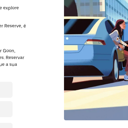
e explore
r Reserve, é
ar Goon,
s. Reservar
ue a sua