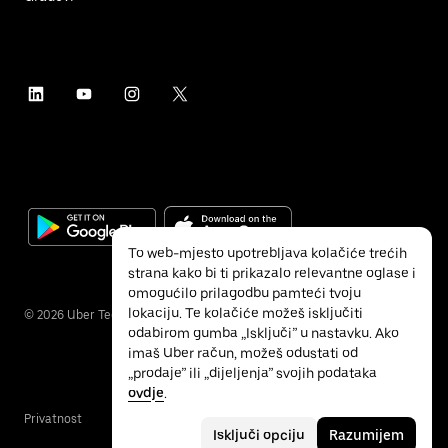
To web-mjesto upotrebljava kolačiće trećih
strana kako bi ti prikazalo relevantne oglase i
omogućilo prilagodbu pamteći tvoju
lokaciju. Te kolačiće možeš isključiti
©
2026
Uber Technologies Inc.
odabirom gumba „Isključi” u nastavku. Ako
imaš Uber račun, možeš odustati od
„prodaje” ili „dijeljenja” svojih podataka
ovdje
.
Privatnost
Pristupačnost
Uvjeti
Isključi opciju
Razumijem