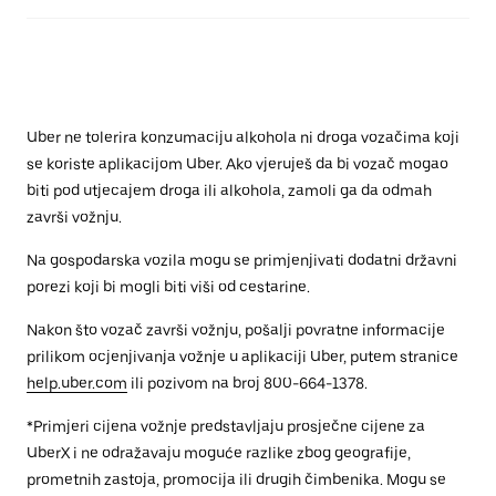
Uber ne tolerira konzumaciju alkohola ni droga vozačima koji
se koriste aplikacijom Uber. Ako vjeruješ da bi vozač mogao
biti pod utjecajem droga ili alkohola, zamoli ga da odmah
završi vožnju.
Na gospodarska vozila mogu se primjenjivati dodatni državni
porezi koji bi mogli biti viši od cestarine.
Nakon što vozač završi vožnju, pošalji povratne informacije
prilikom ocjenjivanja vožnje u aplikaciji Uber, putem stranice
help.uber.com
ili pozivom na broj 800-664-1378.
*Primjeri cijena vožnje predstavljaju prosječne cijene za
UberX i ne odražavaju moguće razlike zbog geografije,
prometnih zastoja, promocija ili drugih čimbenika. Mogu se