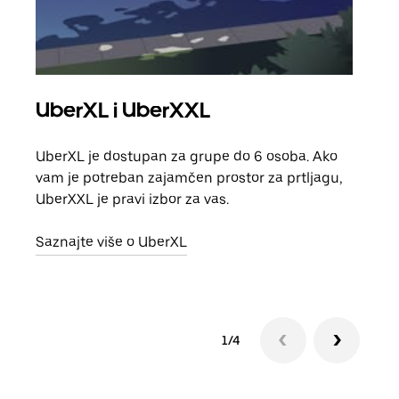
UberXL i UberXXL
Gr
UberXL je dostupan za grupe do 6 osoba. Ako
Kada 
vam je potreban zajamčen prostor za prtljagu,
grup
UberXXL je pravi izbor za vas.
vlast
Saznajte više o UberXL
Sazn
1/4