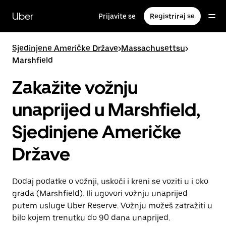
Preskoči
na
Uber
Prijavite se
Registriraj se
glavni
sadržaj
Sjedinjene Američke Države
>
Massachusettsu
>
Marshfield
Zakažite vožnju
unaprijed u Marshfield,
Sjedinjene Američke
Države
Dodaj podatke o vožnji, uskoči i kreni se voziti u i oko
grada (Marshfield). Ili ugovori vožnju unaprijed
putem usluge Uber Reserve. Vožnju možeš zatražiti u
bilo kojem trenutku do 90 dana unaprijed.