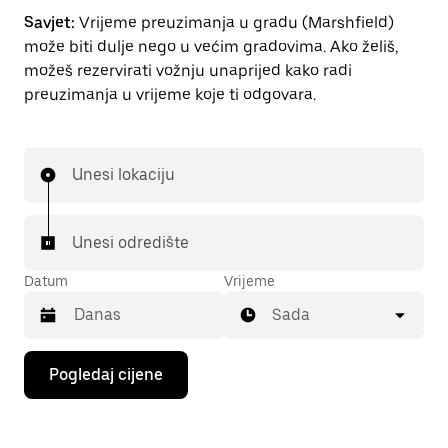
Savjet:
Vrijeme preuzimanja u gradu (Marshfield)
može biti dulje nego u većim gradovima. Ako želiš,
možeš rezervirati vožnju unaprijed kako radi
preuzimanja u vrijeme koje ti odgovara.
Unesi lokaciju
Unesi odredište
Datum
Vrijeme
Sada
Pritisni
Pogledaj cijene
tipku
sa
strelicom
prema