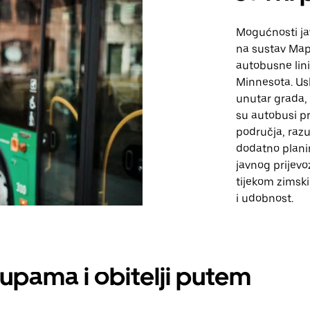
Mogućnosti ja
na sustav Mapl
autobusne lini
Minnesota. Us
unutar grada, 
su autobusi pr
područja, razu
dodatno planir
javnog prijevo
tijekom zimsk
i udobnost.
rupama i obitelji putem