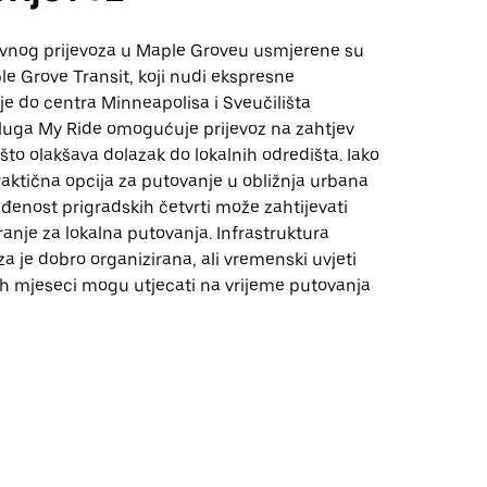
vnog prijevoza u Maple Groveu usmjerene su
e Grove Transit, koji nudi ekspresne
je do centra Minneapolisa i Sveučilišta
luga My Ride omogućuje prijevoz na zahtjev
što olakšava dolazak do lokalnih odredišta. Iako
aktična opcija za putovanje u obližnja urbana
đenost prigradskih četvrti može zahtijevati
anje za lokalna putovanja. Infrastruktura
za je dobro organizirana, ali vremenski uvjeti
ih mjeseci mogu utjecati na vrijeme putovanja