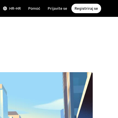
HR-HR
Pomoć
Prijavite se
Registriraj se