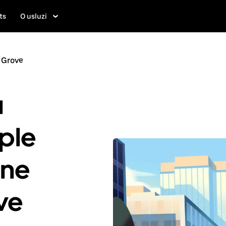
ts
O usluzi
 Grove
u
ple
ene
ve