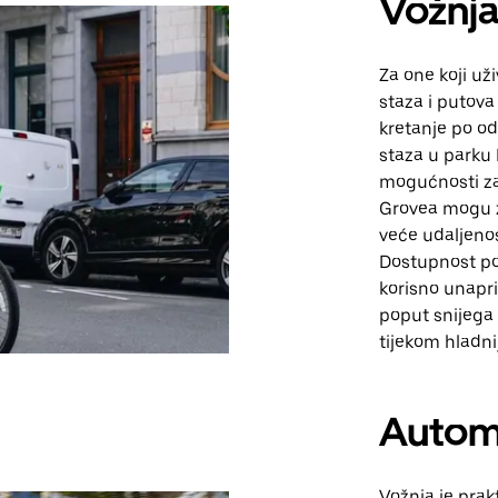
Vožnja
Za one koji už
staza i putova
kretanje po o
staza u parku 
mogućnosti za 
Grovea mogu z
veće udaljenos
Dostupnost pose
korisno unapri
poput snijega 
tijekom hladni
Autom
Vožnja je prak