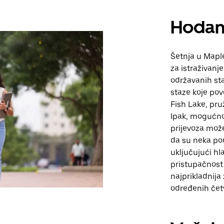
Hodan
Šetnja u Mapl
za istraživanj
održavanih sta
staze koje po
Fish Lake, pru
Ipak, mogućno
prijevoza može
da su neka po
uključujući hl
pristupačnost 
najprikladnija 
određenih četv