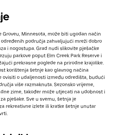
je
e Groveu, Minnesota, može biti ugodan način
e određenih područja zahvaljujući mreži dobro
za i nogostupa. Grad nudi slikovite pješačke
vezuju parkove poput Elm Creek Park Reserve i
žajući prekrasne poglede na prirodne krajolike.
st korištenja šetnje kao glavnog načina
 ovisiti o udaljenosti između odredišta, budući
dručja više razmaknuta. Sezonsko vrijeme,
adne zime, također može utjecati na udobnost i
za pješake. Sve u svemu, šetnja je
za rekreativne izlete ili kratke šetnje unutar
rti.