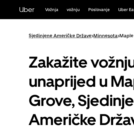
Preskoči
na
Uber
Vožnja
vožnju
Poslovanje
Uber Ea
glavni
sadržaj
Sjedinjene Američke Države
>
Minnesota
>
Maple
Zakažite vožnj
unaprijed u Ma
Grove, Sjedinj
Američke Drža