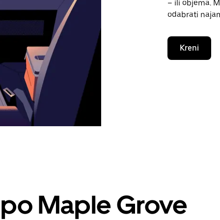
– ili objema. 
odabrati naja
Kreni
a po Maple Grove