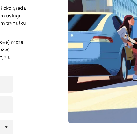
u i oko grada
tem usluge
jem trenutku
rove) može
možeš
nja u