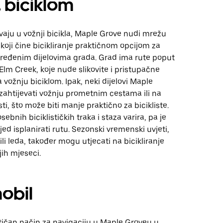
 biciklom
ivaju u vožnji bicikla, Maple Grove nudi mrežu
 koji čine bicikliranje praktičnom opcijom za
dređenim dijelovima grada. Grad ima rute poput
Elm Creek, koje nude slikovite i pristupačne
vožnju biciklom. Ipak, neki dijelovi Maple
ahtijevati vožnju prometnim cestama ili na
ti, što može biti manje praktično za bicikliste.
bnih biciklističkih traka i staza varira, pa je
jed isplanirati rutu. Sezonski vremenski uvjeti,
ili leda, također mogu utjecati na bicikliranje
jih mjeseci.
obil
tičan način za navigaciju u Maple Groveu u