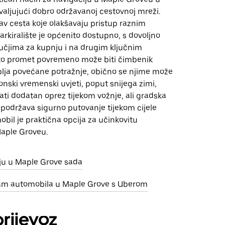
aljujući dobro održavanoj cestovnoj mreži.
v cesta koje olakšavaju pristup raznim
arkiralište je općenito dostupno, s dovoljno
učjima za kupnju i na drugim ključnim
ako promet povremeno može biti čimbenik
blja povećane potražnje, obično se njime može
zonski vremenski uvjeti, poput snijega zimi,
ti dodatan oprez tijekom vožnje, ali gradska
 podržava sigurno putovanje tijekom cijele
bil je praktična opcija za učinkovitu
Maple Groveu.
nju u Maple Grove sada
jam automobila u Maple Grove s Uberom
prijevoz