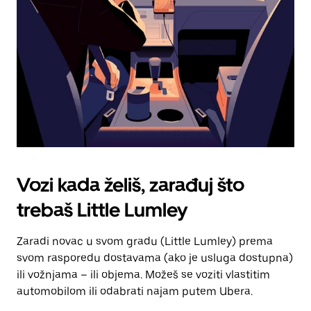
za
zatvaranje
kalendara.
Vozi kada želiš, zarađuj što
trebaš Little Lumley
Zaradi novac u svom gradu (Little Lumley) prema
svom rasporedu dostavama (ako je usluga dostupna)
ili vožnjama – ili objema. Možeš se voziti vlastitim
automobilom ili odabrati najam putem Ubera.