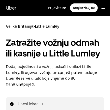
Preskoči
na
Uber
Prijavite se
Registriraj se
glavni
sadržaj
Velika Britanija
>
Little Lumley
Zatražite vožnju odmah
ili kasnije u Little Lumley
Dodaj pojedinosti o vožnji, uskoči i obilazi Little
Lumley. Ili ugovori vožnju unaprijed putem usluge
Uber Reserve u bilo koje vrijeme do 90
dana unaprijed.
Unesi lokaciju