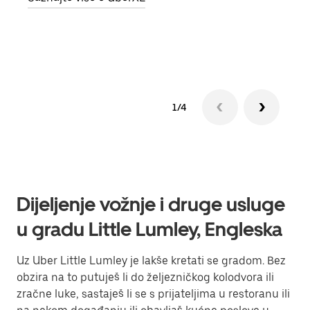
Sazn
1/4
Dijeljenje vožnje i druge usluge
u gradu Little Lumley, Engleska
Uz Uber Little Lumley je lakše kretati se gradom. Bez
obzira na to putuješ li do željezničkog kolodvora ili
zračne luke, sastaješ li se s prijateljima u restoranu ili