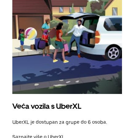
Veća vozila s UberXL
Gr
UberXL je dostupan za grupe do 6 osoba.
Kada 
grup
Saznajte više o UberXL
vlast