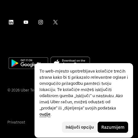
To web-mjesto upotrebljava kolačiće trećih
strana kako bi ti prikazalo relevantne oglase i
omogućilo prilagodbu pamteći tvoju
lokaciju. Te kolačiće možeš isključiti
©
2026
Uber Technologies Inc.
odabirom gumba „Isključi” u nastavku. Ako
imaš Uber račun, možeš odustati od
„prodaje” ili „dijeljenja” svojih podataka
ovdje
.
Privatnost
Pristupačnost
Uvjeti
Isključi opciju
Razumijem