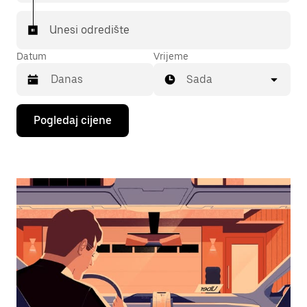
Unesi odredište
Datum
Vrijeme
Sada
Pritisni
Pogledaj cijene
tipku
sa
strelicom
prema
dolje
za
interakciju
s
kalendarom
i
odaberi
datum.
Pritisni
tipku
escape