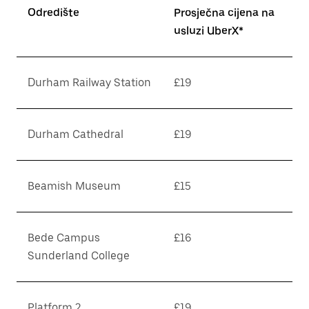
Odredište
Prosječna cijena na
usluzi UberX*
Durham Railway Station
£19
Durham Cathedral
£19
Beamish Museum
£15
Bede Campus
£16
Sunderland College
Platform 2
£19