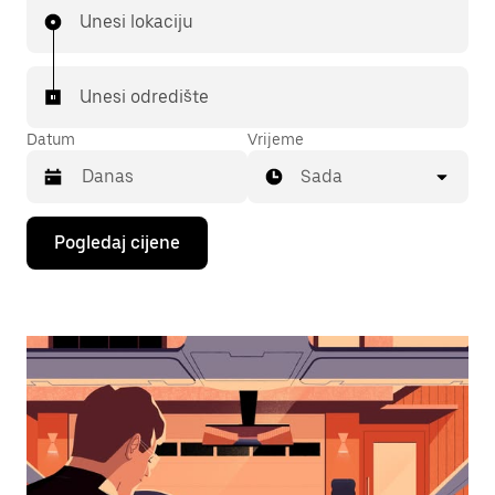
Unesi lokaciju
Unesi odredište
Datum
Vrijeme
Sada
Pritisni
Pogledaj cijene
tipku
sa
strelicom
prema
dolje
za
interakciju
s
kalendarom
i
odaberi
datum.
Pritisni