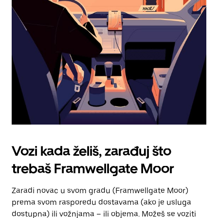
tipku
escape
za
zatvaranje
kalendara.
Vozi kada želiš, zarađuj što
trebaš Framwellgate Moor
Zaradi novac u svom gradu (Framwellgate Moor)
prema svom rasporedu dostavama (ako je usluga
dostupna) ili vožnjama – ili objema. Možeš se voziti