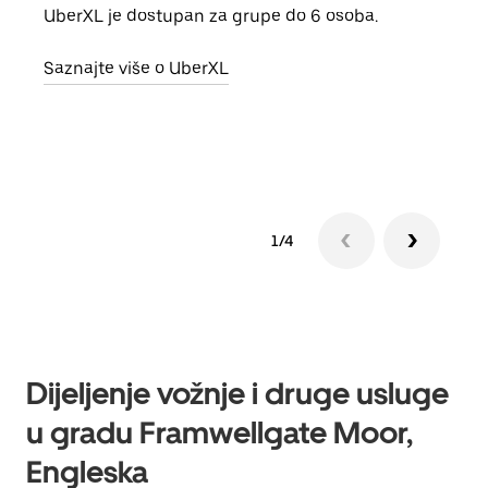
UberXL je dostupan za grupe do 6 osoba.
Kada 
grup
Saznajte više o UberXL
vlast
Sazn
1/4
Dijeljenje vožnje i druge usluge
u gradu Framwellgate Moor,
Engleska