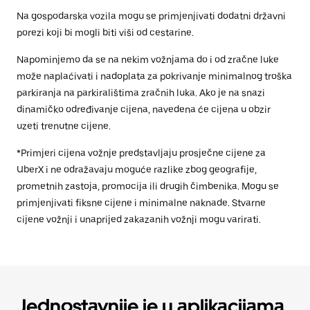
Na gospodarska vozila mogu se primjenjivati dodatni državni
porezi koji bi mogli biti viši od cestarine.
Napominjemo da se na nekim vožnjama do i od zračne luke
može naplaćivati i nadoplata za pokrivanje minimalnog troška
parkiranja na parkiralištima zračnih luka. Ako je na snazi
dinamičko određivanje cijena, navedena će cijena u obzir
uzeti trenutne cijene.
*Primjeri cijena vožnje predstavljaju prosječne cijene za
UberX i ne odražavaju moguće razlike zbog geografije,
prometnih zastoja, promocija ili drugih čimbenika. Mogu se
primjenjivati fiksne cijene i minimalne naknade. Stvarne
cijene vožnji i unaprijed zakazanih vožnji mogu varirati.
Jednostavnije je u aplikacijama