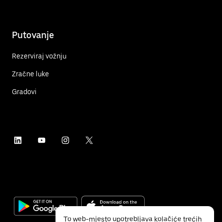
Putovanje
Rezerviraj vožnju
Zračne luke
Gradovi
To web-mjesto upotrebljava kolačiće trećih