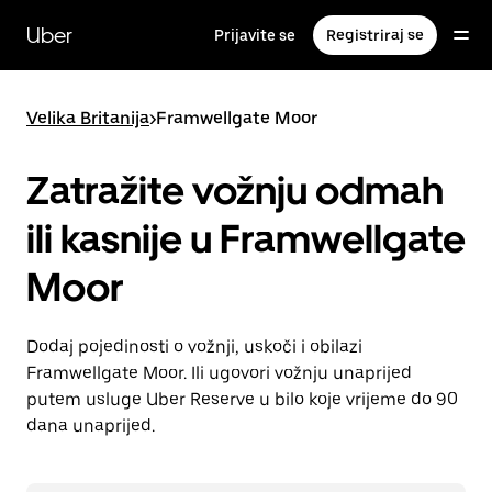
Preskoči
na
Uber
Prijavite se
Registriraj se
glavni
sadržaj
Velika Britanija
>
Framwellgate Moor
Zatražite vožnju odmah
ili kasnije u Framwellgate
Moor
Dodaj pojedinosti o vožnji, uskoči i obilazi
Framwellgate Moor. Ili ugovori vožnju unaprijed
putem usluge Uber Reserve u bilo koje vrijeme do 90
dana unaprijed.