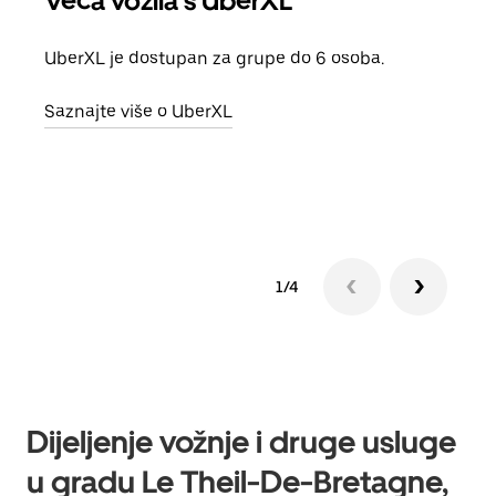
Veća vozila s UberXL
Gr
UberXL je dostupan za grupe do 6 osoba.
Kada 
grup
Saznajte više o UberXL
vlast
Sazn
1/4
Dijeljenje vožnje i druge usluge
u gradu Le Theil-De-Bretagne,