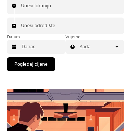
Unesi lokaciju
Unesi odredište
Datum
Vrijeme
Sada
Pritisni
Pogledaj cijene
tipku
sa
strelicom
prema
dolje
za
interakciju
s
kalendarom
i
odaberi
datum.
Pritisni