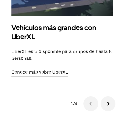
Vehículos más grandes con
Via
UberXL
Cuan
viaj
UberXL está disponible para grupos de hasta 6
prop
personas.
Obté
Conoce más sobre UberXL
1/4