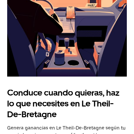
Presiona
la
tecla Esc
para
cerrar
el
calendario.
Conduce cuando quieras, haz
lo que necesites en Le Theil-
De-Bretagne
Genera ganancias en Le Theil-De-Bretagne según tu