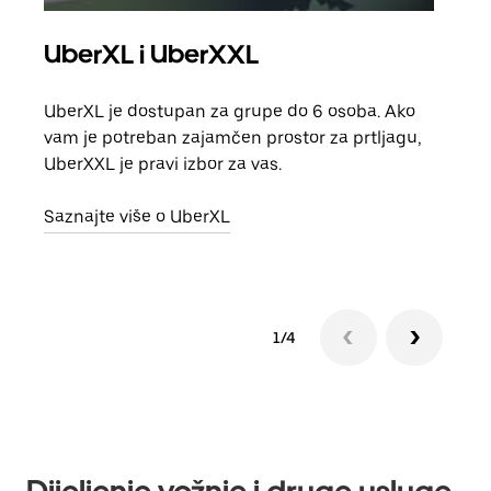
UberXL i UberXXL
Gr
UberXL je dostupan za grupe do 6 osoba. Ako
Kada 
vam je potreban zajamčen prostor za prtljagu,
grup
UberXXL je pravi izbor za vas.
vlast
Saznajte više o UberXL
Sazn
1/4