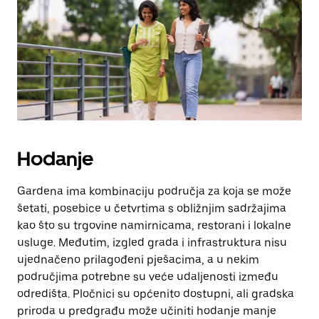
escape
za
zatvaranje
kalendara.
Hodanje
Gardena ima kombinaciju područja za koja se može
šetati, posebice u četvrtima s obližnjim sadržajima
kao što su trgovine namirnicama, restorani i lokalne
usluge. Međutim, izgled grada i infrastruktura nisu
ujednačeno prilagođeni pješacima, a u nekim
područjima potrebne su veće udaljenosti između
odredišta. Pločnici su općenito dostupni, ali gradska
priroda u predgrađu može učiniti hodanje manje