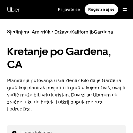
Preskoči
na
Uber
Prijavite se
Registriraj se
glavni
sadržaj
Sjedinjene Američke Države
>
Kaliforniji
>
Gardena
Kretanje po Gardena,
CA
Planiranje putovanja u Gardena? Bilo da je Gardena
grad koji planiraš posjetiti ili grad u kojem živiš, ovaj ti
vodič može biti vrlo koristan. Dovezi se Uberom od
zračne luke do hotela i otkrij popularne rute
i odredišta.
Unesi lokaciju