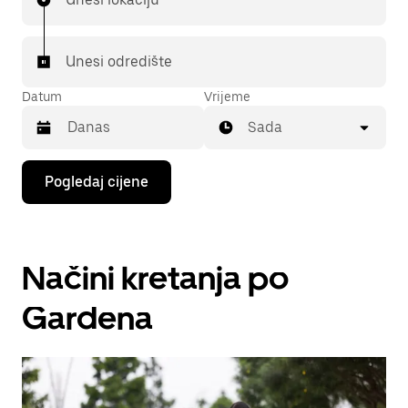
Unesi odredište
Datum
Vrijeme
Sada
Pritisni
Pogledaj cijene
tipku
sa
strelicom
prema
dolje
Načini kretanja po
za
interakciju
s
Gardena
kalendarom
i
odaberi
datum.
Pritisni
tipku