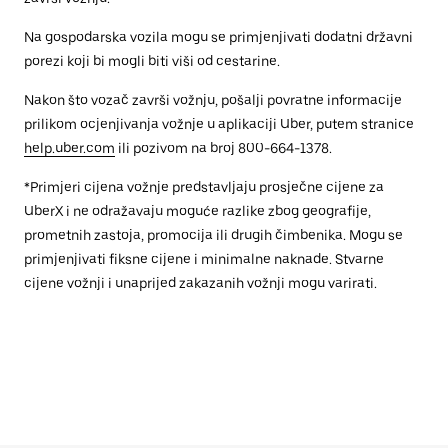
Na gospodarska vozila mogu se primjenjivati dodatni državni
porezi koji bi mogli biti viši od cestarine.
Nakon što vozač završi vožnju, pošalji povratne informacije
prilikom ocjenjivanja vožnje u aplikaciji Uber, putem stranice
help.uber.com
ili pozivom na broj 800-664-1378.
*Primjeri cijena vožnje predstavljaju prosječne cijene za
UberX i ne odražavaju moguće razlike zbog geografije,
prometnih zastoja, promocija ili drugih čimbenika. Mogu se
primjenjivati fiksne cijene i minimalne naknade. Stvarne
cijene vožnji i unaprijed zakazanih vožnji mogu varirati.