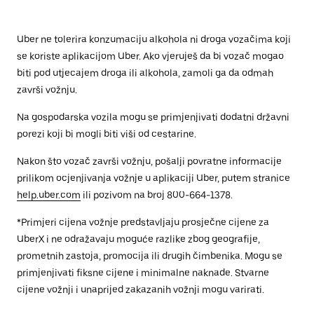
Uber ne tolerira konzumaciju alkohola ni droga vozačima koji
se koriste aplikacijom Uber. Ako vjeruješ da bi vozač mogao
biti pod utjecajem droga ili alkohola, zamoli ga da odmah
završi vožnju.
Na gospodarska vozila mogu se primjenjivati dodatni državni
porezi koji bi mogli biti viši od cestarine.
Nakon što vozač završi vožnju, pošalji povratne informacije
prilikom ocjenjivanja vožnje u aplikaciji Uber, putem stranice
help.uber.com
ili pozivom na broj 800-664-1378.
*Primjeri cijena vožnje predstavljaju prosječne cijene za
UberX i ne odražavaju moguće razlike zbog geografije,
prometnih zastoja, promocija ili drugih čimbenika. Mogu se
primjenjivati fiksne cijene i minimalne naknade. Stvarne
cijene vožnji i unaprijed zakazanih vožnji mogu varirati.