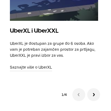
UberXL i UberXXL
Gr
UberXL je dostupan za grupe do 6 osoba. Ako
Kada 
vam je potreban zajamčen prostor za prtljagu,
grup
UberXXL je pravi izbor za vas.
vlast
Saznajte više o UberXL
Sazn
1/4