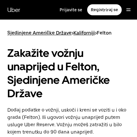
Preskoči
na
Uber
Prijavite se
Registriraj se
glavni
sadržaj
Sjedinjene Američke Države
>
Kaliforniji
>
Felton
Zakažite vožnju
unaprijed u Felton,
Sjedinjene Američke
Države
Dodaj podatke o vožnji, uskoči i kreni se voziti u i oko
grada (Felton). Ili ugovori vožnju unaprijed putem
usluge Uber Reserve. Vožnju možeš zatražiti u bilo
kojem trenutku do 90 dana unaprijed.