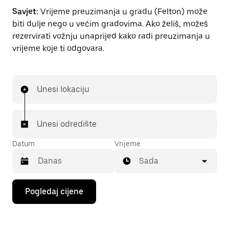
Savjet:
Vrijeme preuzimanja u gradu (Felton) može
biti dulje nego u većim gradovima. Ako želiš, možeš
rezervirati vožnju unaprijed kako radi preuzimanja u
vrijeme koje ti odgovara.
Unesi lokaciju
Unesi odredište
Datum
Vrijeme
Sada
Pritisni
Pogledaj cijene
tipku
sa
strelicom
prema