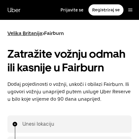
Preskoči
na
Uber
Prijavite se
Registriraj se
glavni
sadržaj
Velika Britanija
>
Fairburn
Zatražite vožnju odmah
ili kasnije u Fairburn
Dodaj pojedinosti o vožnji, uskoči i obilazi Fairburn. Ili
ugovori vožnju unaprijed putem usluge Uber Reserve
u bilo koje vrijeme do 90 dana unaprijed.
Unesi lokaciju