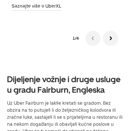
Saznajte više o UberXL
Sazn
1/4
Dijeljenje vožnje i druge usluge
u gradu Fairburn, Engleska
Uz Uber Fairburn je lakše kretati se gradom. Bez
obzira na to putuješ li do željezničkog kolodvora ili
zračne luke, sastaješ li se s prijateljima u restoranu ili
na nekom događanju ili obavljaš kućne poslove u