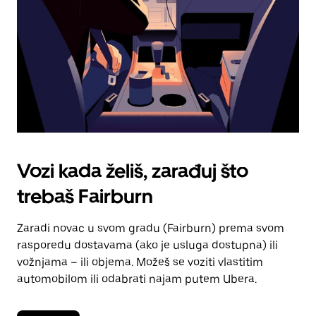
kalendara.
Vozi kada želiš, zarađuj što
trebaš Fairburn
Zaradi novac u svom gradu (Fairburn) prema svom
rasporedu dostavama (ako je usluga dostupna) ili
vožnjama – ili objema. Možeš se voziti vlastitim
automobilom ili odabrati najam putem Ubera.