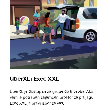
UberXL i Exec XXL
Gr
UberXL je dostupan za grupe do 6 osoba. Ako
Kada 
vam je potreban zajamčen prostor za prtljagu,
grup
Exec XXL je pravi izbor za vas.
vlast