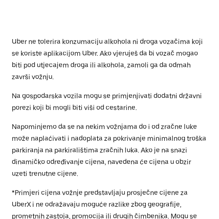
Uber ne tolerira konzumaciju alkohola ni droga vozačima koji
se koriste aplikacijom Uber. Ako vjeruješ da bi vozač mogao
biti pod utjecajem droga ili alkohola, zamoli ga da odmah
završi vožnju.
Na gospodarska vozila mogu se primjenjivati dodatni državni
porezi koji bi mogli biti viši od cestarine.
Napominjemo da se na nekim vožnjama do i od zračne luke
može naplaćivati i nadoplata za pokrivanje minimalnog troška
parkiranja na parkiralištima zračnih luka. Ako je na snazi
dinamičko određivanje cijena, navedena će cijena u obzir
uzeti trenutne cijene.
*Primjeri cijena vožnje predstavljaju prosječne cijene za
UberX i ne odražavaju moguće razlike zbog geografije,
prometnih zastoja, promocija ili drugih čimbenika. Mogu se