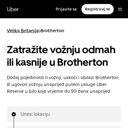
Preskoči
na
Uber
Prijavite se
Registriraj se
glavni
sadržaj
Velika Britanija
>
Brotherton
Zatražite vožnju odmah
ili kasnije u Brotherton
Dodaj pojedinosti o vožnji, uskoči i obilazi Brotherton.
Ili ugovori vožnju unaprijed putem usluge Uber
Reserve u bilo koje vrijeme do 90 dana unaprijed.
Unesi lokaciju