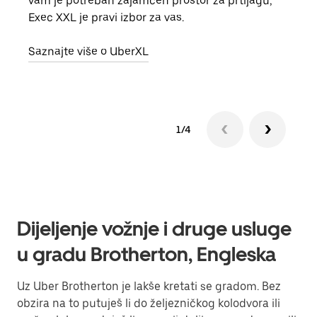
vam je potreban zajamčen prostor za prtljagu,
grup
Exec XXL je pravi izbor za vas.
vlast
Saznajte više o UberXL
Sazn
1/4
Dijeljenje vožnje i druge usluge
u gradu Brotherton, Engleska
Uz Uber Brotherton je lakše kretati se gradom. Bez
obzira na to putuješ li do željezničkog kolodvora ili