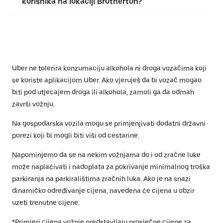
korisnika na lokaciji Brotherton?
Uber ne tolerira konzumaciju alkohola ni droga vozačima koji
se koriste aplikacijom Uber. Ako vjeruješ da bi vozač mogao
biti pod utjecajem droga ili alkohola, zamoli ga da odmah
završi vožnju.
Na gospodarska vozila mogu se primjenjivati dodatni državni
porezi koji bi mogli biti viši od cestarine.
Napominjemo da se na nekim vožnjama do i od zračne luke
može naplaćivati i nadoplata za pokrivanje minimalnog troška
parkiranja na parkiralištima zračnih luka. Ako je na snazi
dinamičko određivanje cijena, navedena će cijena u obzir
uzeti trenutne cijene.
*Primjeri cijena vožnje predstavljaju prosječne cijene za