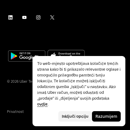
To web-mjesto upotrebljava kolačiće trećih
strana kako bi ti prikazalo relevantne oglase i
omogućilo prilagodbu pamteći tvoju
lokaciju. Te kolačiće možeš isključiti
©
2026
Uber Technologies Inc.
odabirom gumba „Isključi” u nastavku. Ako
imaš Uber račun, možeš odustati od
„prodaje” ili „dijeljenja” svojih podataka
ovdje
.
Privatnost
Pristupačnost
Uvjeti
Isključi opciju
Razumijem